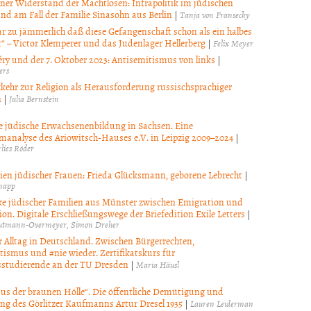
ner Widerstand der Machtlosen: Infrapolitik im jüdischen
nd am Fall der Familie Sinasohn aus Berlin
|
Tanja von Fransecky
gar zu jämmerlich daß diese Gefangenschaft schon als ein halbes
t“ – Victor Klemperer und das Judenlager Hellerberg
|
Felix Meyer
ry und der 7. Oktober 2023: Antisemitismus von links
|
ers
kehr zur Religion als Herausforderung russischsprachiger
n
|
Julia Bernstein
le jüdische Erwachsenenbildung in Sachsen. Eine
analyse des Ariowitsch-Hauses e.V. in Leipzig 2009–2024
|
lies Röder
ien jüdischer Frauen: Frieda Glücksmann, geborene Lebrecht
|
napp
e jüdischer Familien aus Münster zwischen Emigration und
on. Digitale Erschließungswege der Briefedition Exile Letters
|
autmann-Overmeyer
Simon Dreher
r Alltag in Deutschland. Zwischen Bürgerrechten,
tismus und #nie wieder. Zertifikatskurs für
studierende an der TU Dresden
|
Maria Häusl
aus der braunen Hölle“. Die öffentliche Demütigung und
g des Görlitzer Kaufmanns Artur Dresel 1935
|
Lauren Leiderman