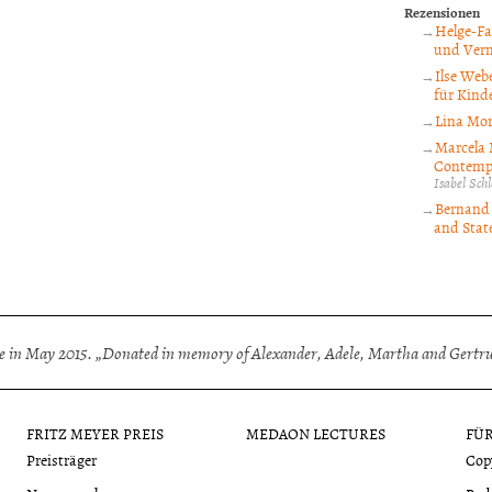
Rezensionen
Helge-Fa
und Verm
Ilse Webe
für Kinde
Lina Mor
Marcela 
Contempo
Isabel Sc
Bernand 
and State
 in May 2015. „Donated in memory of Alexander, Adele, Martha and Gertrud
FRITZ MEYER PREIS
MEDAON LECTURES
FÜ
Preisträger
Cop