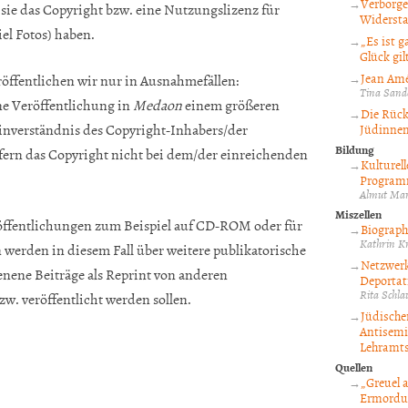
Verborge
sie das Copyright bzw. eine Nutzungslizenz für
Widersta
el Fotos) haben.
„Es ist 
Glück gil
Jean Amé
röffentlichen wir nur in Ausnahmefällen:
Tina Sand
ine Veröffentlichung in
Medaon
einem größeren
Die Rück
inverständnis des Copyright-Inhabers/der
Jüdinne
Bildung
fern das Copyright nicht bei dem/der einreichenden
Kulturel
Programm
Almut Mar
Miszellen
eröffentlichungen zum Beispiel auf CD-ROM oder für
Biograph
Kathrin K
werden in diesem Fall über weitere publikatorische
Netzwerk
enene Beiträge als Reprint von anderen
Deportati
Rita Schl
. veröffentlicht werden sollen.
Jüdische
Antisemi
Lehramts
Quellen
„Greuel 
Ermordun