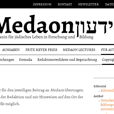
IMPRESSUM
KONTAKT
NEWSLETTER
DATE
AUSGABEN
FRITZ MEYER PREIS
MEDAON LECTURES
FÜR AU
Aktuelle
Namensgeber
Einr
eichungen
Formalia
Redaktionsverfahren und Begutachtung
Copyrig
Ausgabe
on
Preisträger
Form
Alle
n
Ausgaben
Reda
und
Autoren
Editorial
Copy
 für den jeweiligen Beitrag an
Medaon
übertragen.
Editorial
Artikel
 der Redaktion und mit Hinweisen auf den Ort der
Zwischen
lle möglich.
Bildungs
antisemi