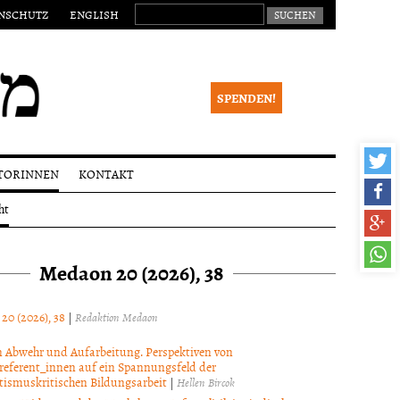
SUCHEN NACH:
NSCHUTZ
ENGLISH
SPENDEN!
TORINNEN
KONTAKT
Impressum
eichungen
ht
Newsletter
alia
ktionsverfahren
Medaon 20 (2026), 38
 Begutachtung
right
 20 (2026), 38
|
Redaktion Medaon
 Abwehr und Aufarbeitung. Perspektiven von
referent_innen auf ein Spannungsfeld der
tismuskritischen Bildungsarbeit
|
Hellen Bircok