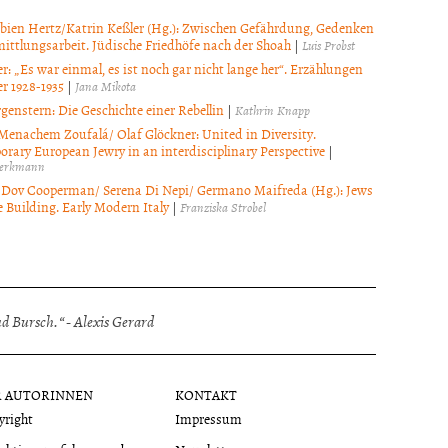
bien Hertz/Katrin Keßler (Hg.): Zwischen Gefährdung, Gedenken
ittlungsarbeit. Jüdische Friedhöfe nach der Shoah
|
Luis Probst
r: „Es war einmal, es ist noch gar nicht lange her“. Erzählungen
r 1928-1935
|
Jana Mikota
genstern: Die Geschichte einer Rebellin
|
Kathrin Knapp
Menachem Zoufalá/ Olaf Glöckner: United in Diversity.
rary European Jewry in an interdisciplinary Perspective
|
hlerkmann
Dov Cooperman/ Serena Di Nepi/ Germano Maifreda (Hg.): Jews
 Building. Early Modern Italy
|
Franziska Strobel
 Bursch.“ - Alexis Gerard
R AUTORINNEN
KONTAKT
yright
Impressum