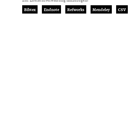
Bibtex
Endnote
Refworks
Mendeley
CSV