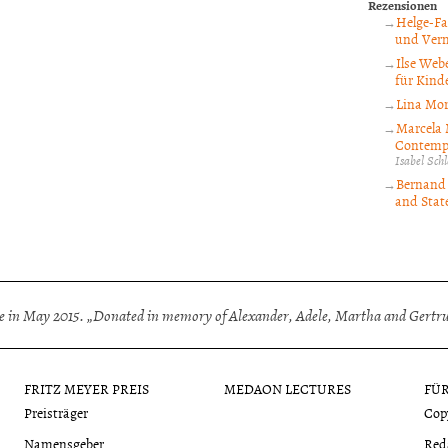
Rezensionen
Helge-Fa
und Verm
Ilse Webe
für Kinde
Lina Mor
Marcela 
Contempo
Isabel Sc
Bernand 
and State
 in May 2015. „Donated in memory of Alexander, Adele, Martha and Gertrud
FRITZ MEYER PREIS
MEDAON LECTURES
FÜ
Preisträger
Cop
Namensgeber
Red