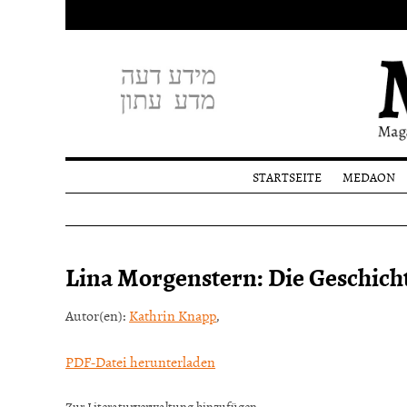
STARTSEITE
MEDAON
Profil
Redakti
Spende
Lina Morgenstern: Die Geschicht
Autor(en):
Kathrin Knapp
,
PDF-Datei herunterladen
Zur Literaturverwaltung hinzufügen: