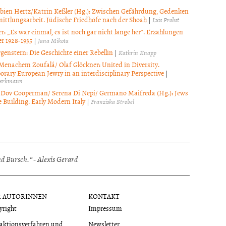
bien Hertz/Katrin Keßler (Hg.): Zwischen Gefährdung, Gedenken
ittlungsarbeit. Jüdische Friedhöfe nach der Shoah
|
Luis Probst
r: „Es war einmal, es ist noch gar nicht lange her“. Erzählungen
r 1928-1935
|
Jana Mikota
genstern: Die Geschichte einer Rebellin
|
Kathrin Knapp
Menachem Zoufalá/ Olaf Glöckner: United in Diversity.
rary European Jewry in an interdisciplinary Perspective
|
hlerkmann
Dov Cooperman/ Serena Di Nepi/ Germano Maifreda (Hg.): Jews
 Building. Early Modern Italy
|
Franziska Strobel
 Bursch.“ - Alexis Gerard
R AUTORINNEN
KONTAKT
yright
Impressum
aktionsverfahren und
Newsletter