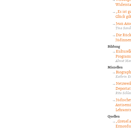
Widersta
„Es ist 
Glück gil
Jean Amé
Tina Sand
Die Rück
Jüdinne
Bildung
Kulturel
Programm
Almut Mar
Miszellen
Biograph
Kathrin K
Netzwerk
Deportati
Rita Schl
Jüdische
Antisemi
Lehramts
Quellen
„Greuel 
Ermordun