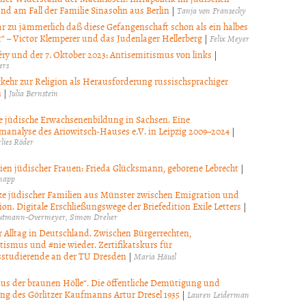
nd am Fall der Familie Sinasohn aus Berlin
|
Tanja von Fransecky
gar zu jämmerlich daß diese Gefangenschaft schon als ein halbes
t“ – Victor Klemperer und das Judenlager Hellerberg
|
Felix Meyer
ry und der 7. Oktober 2023: Antisemitismus von links
|
ers
kehr zur Religion als Herausforderung russischsprachiger
n
|
Julia Bernstein
le jüdische Erwachsenenbildung in Sachsen. Eine
analyse des Ariowitsch-Hauses e.V. in Leipzig 2009–2024
|
lies Röder
ien jüdischer Frauen: Frieda Glücksmann, geborene Lebrecht
|
napp
e jüdischer Familien aus Münster zwischen Emigration und
on. Digitale Erschließungswege der Briefedition Exile Letters
|
autmann-Overmeyer
Simon Dreher
r Alltag in Deutschland. Zwischen Bürgerrechten,
tismus und #nie wieder. Zertifikatskurs für
studierende an der TU Dresden
|
Maria Häusl
aus der braunen Hölle“. Die öffentliche Demütigung und
g des Görlitzer Kaufmanns Artur Dresel 1935
|
Lauren Leiderman