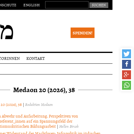
SUCHEN NACH:
NSCHUTZ
ENGLISH
SPENDEN!
TORINNEN
KONTAKT
eichungen
Impressum
alia
Newsletter
Medaon 20 (2026), 38
ktionsverfahren
 Begutachtung
right
 20 (2026), 38
|
Redaktion Medaon
 Abwehr und Aufarbeitung. Perspektiven von
referent_innen auf ein Spannungsfeld der
tismuskritischen Bildungsarbeit
|
Hellen Bircok
ner Widerstand der Machtlosen: Infrapolitik im jüdischen