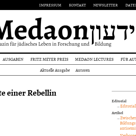
IMPRESSUM
KONTAKT
NEWSLETTER
DATE
AUSGABEN
FRITZ MEYER PREIS
MEDAON LECTURES
FÜR AU
Aktuelle
Namensgeber
Einr
Aktuelle Ausgabe
Autoren
Ausgabe
on
Preisträger
Form
Alle
n
Ausgaben
Reda
e einer Rebellin
und
Autoren
Editorial
Copy
Editorial
Artikel
Zwischen
Bildungs
antisemi
Verborge