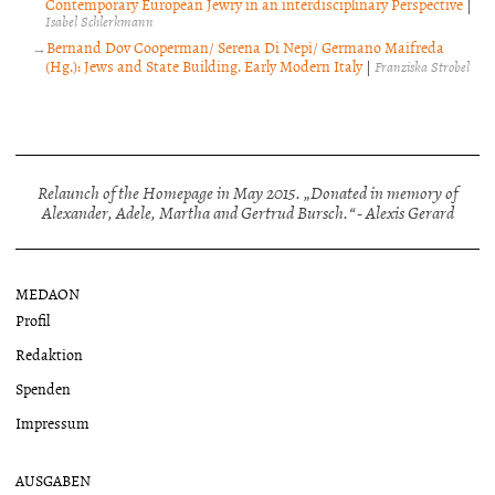
Contemporary European Jewry in an interdisciplinary Perspective
|
Isabel Schlerkmann
Bernand Dov Cooperman/ Serena Di Nepi/ Germano Maifreda
(Hg.): Jews and State Building. Early Modern Italy
|
Franziska Strobel
Relaunch of the Homepage in May 2015. „Donated in memory of
Alexander, Adele, Martha and Gertrud Bursch.“ - Alexis Gerard
MEDAON
Profil
Redaktion
Spenden
Impressum
AUSGABEN