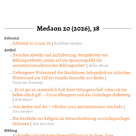
Medaon 20 (2026), 38
Editorial
Editorial 20 (2026), 38
|
Redaktion Medaon
Artikel
Zwischen Abwehr und Aufarbeitung. Perspektiven von
Bildungsreferent_innen auf ein Spannungsfeld der
antisemitismuskritischen Bildungsarbeit
|
Hellen Bircok
Verborgener Widerstand der Machtlosen: Infrapolitik im jüdischen
Widerstand am Fall der Familie Sinasohn aus Berlin
|
Tanja von Fransecky
„Es ist gar zu jämmerlich daß diese Gefangenschaft schon als ein
halbes Glück gilt“ – Victor Klemperer und das Judenlager Hellerberg
|
Felix Meyer
Jean Améry und der 7. Oktober 2023: Antisemitismus von links
|
Tina Sanders
Die Rückkehr zur Religion als Herausforderung russischsprachiger
Jüdinnen
|
Julia Bernstein
Bildung
Kulturelle jüdische Erwachsenenbildung in Sachsen. Eine