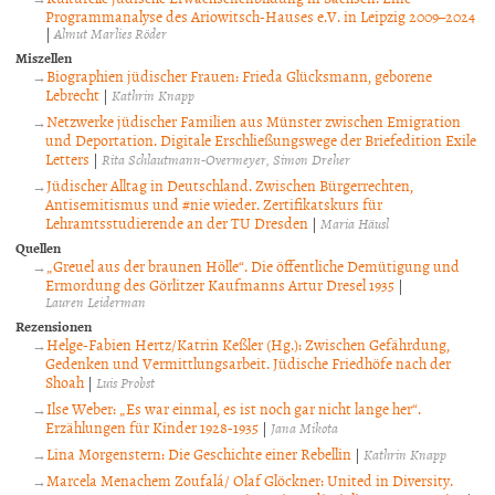
Programmanalyse des Ariowitsch-Hauses e.V. in Leipzig 2009–2024
|
Almut Marlies Röder
Miszellen
Biographien jüdischer Frauen: Frieda Glücksmann, geborene
Lebrecht
|
Kathrin Knapp
Netzwerke jüdischer Familien aus Münster zwischen Emigration
und Deportation. Digitale Erschließungswege der Briefedition Exile
Letters
|
Rita Schlautmann-Overmeyer
Simon Dreher
Jüdischer Alltag in Deutschland. Zwischen Bürgerrechten,
Antisemitismus und #nie wieder. Zertifikatskurs für
Lehramtsstudierende an der TU Dresden
|
Maria Häusl
Quellen
„Greuel aus der braunen Hölle“. Die öffentliche Demütigung und
Ermordung des Görlitzer Kaufmanns Artur Dresel 1935
|
Lauren Leiderman
Rezensionen
Helge-Fabien Hertz/Katrin Keßler (Hg.): Zwischen Gefährdung,
Gedenken und Vermittlungsarbeit. Jüdische Friedhöfe nach der
Shoah
|
Luis Probst
Ilse Weber: „Es war einmal, es ist noch gar nicht lange her“.
Erzählungen für Kinder 1928-1935
|
Jana Mikota
Lina Morgenstern: Die Geschichte einer Rebellin
|
Kathrin Knapp
Marcela Menachem Zoufalá/ Olaf Glöckner: United in Diversity.