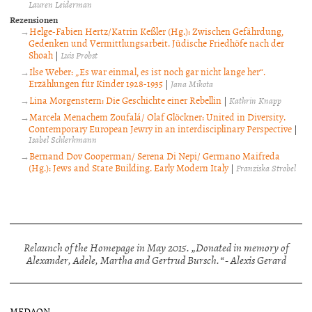
Lauren Leiderman
Rezensionen
Helge-Fabien Hertz/Katrin Keßler (Hg.): Zwischen Gefährdung,
Gedenken und Vermittlungsarbeit. Jüdische Friedhöfe nach der
Shoah
|
Luis Probst
Ilse Weber: „Es war einmal, es ist noch gar nicht lange her“.
Erzählungen für Kinder 1928-1935
|
Jana Mikota
Lina Morgenstern: Die Geschichte einer Rebellin
|
Kathrin Knapp
Marcela Menachem Zoufalá/ Olaf Glöckner: United in Diversity.
Contemporary European Jewry in an interdisciplinary Perspective
|
Isabel Schlerkmann
Bernand Dov Cooperman/ Serena Di Nepi/ Germano Maifreda
(Hg.): Jews and State Building. Early Modern Italy
|
Franziska Strobel
Relaunch of the Homepage in May 2015. „Donated in memory of
Alexander, Adele, Martha and Gertrud Bursch.“ - Alexis Gerard
MEDAON