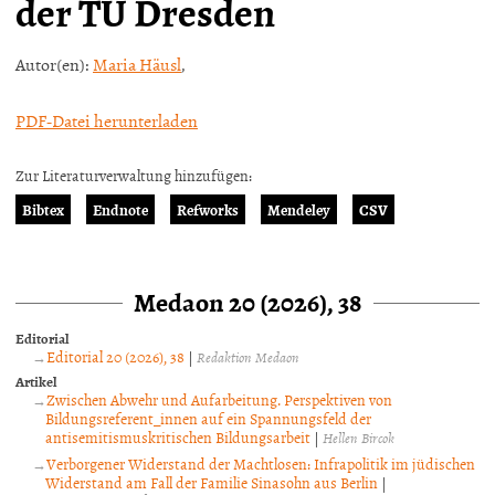
der TU Dresden
Autor(en):
Maria Häusl
,
PDF-Datei herunterladen
Zur Literaturverwaltung hinzufügen:
Bibtex
Endnote
Refworks
Mendeley
CSV
Medaon 20 (2026), 38
Editorial
Editorial 20 (2026), 38
|
Redaktion Medaon
Artikel
Zwischen Abwehr und Aufarbeitung. Perspektiven von
Bildungsreferent_innen auf ein Spannungsfeld der
antisemitismuskritischen Bildungsarbeit
|
Hellen Bircok
Verborgener Widerstand der Machtlosen: Infrapolitik im jüdischen
Widerstand am Fall der Familie Sinasohn aus Berlin
|