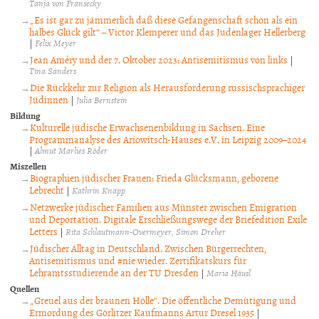
Tanja von Fransecky
„Es ist gar zu jämmerlich daß diese Gefangenschaft schon als ein
halbes Glück gilt“ – Victor Klemperer und das Judenlager Hellerberg
|
Felix Meyer
Jean Améry und der 7. Oktober 2023: Antisemitismus von links
|
Tina Sanders
Die Rückkehr zur Religion als Herausforderung russischsprachiger
Jüdinnen
|
Julia Bernstein
Bildung
Kulturelle jüdische Erwachsenenbildung in Sachsen. Eine
Programmanalyse des Ariowitsch-Hauses e.V. in Leipzig 2009–2024
|
Almut Marlies Röder
Miszellen
Biographien jüdischer Frauen: Frieda Glücksmann, geborene
Lebrecht
|
Kathrin Knapp
Netzwerke jüdischer Familien aus Münster zwischen Emigration
und Deportation. Digitale Erschließungswege der Briefedition Exile
Letters
|
Rita Schlautmann-Overmeyer
Simon Dreher
Jüdischer Alltag in Deutschland. Zwischen Bürgerrechten,
Antisemitismus und #nie wieder. Zertifikatskurs für
Lehramtsstudierende an der TU Dresden
|
Maria Häusl
Quellen
„Greuel aus der braunen Hölle“. Die öffentliche Demütigung und
Ermordung des Görlitzer Kaufmanns Artur Dresel 1935
|