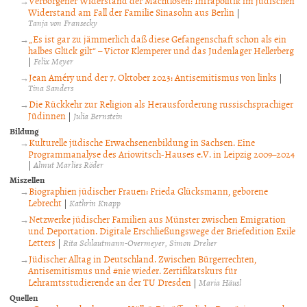
Verborgener Widerstand der Machtlosen: Infrapolitik im jüdischen
Widerstand am Fall der Familie Sinasohn aus Berlin
|
Tanja von Fransecky
„Es ist gar zu jämmerlich daß diese Gefangenschaft schon als ein
halbes Glück gilt“ – Victor Klemperer und das Judenlager Hellerberg
|
Felix Meyer
Jean Améry und der 7. Oktober 2023: Antisemitismus von links
|
Tina Sanders
Die Rückkehr zur Religion als Herausforderung russischsprachiger
Jüdinnen
|
Julia Bernstein
Bildung
Kulturelle jüdische Erwachsenenbildung in Sachsen. Eine
Programmanalyse des Ariowitsch-Hauses e.V. in Leipzig 2009–2024
|
Almut Marlies Röder
Miszellen
Biographien jüdischer Frauen: Frieda Glücksmann, geborene
Lebrecht
|
Kathrin Knapp
Netzwerke jüdischer Familien aus Münster zwischen Emigration
und Deportation. Digitale Erschließungswege der Briefedition Exile
Letters
|
Rita Schlautmann-Overmeyer
Simon Dreher
Jüdischer Alltag in Deutschland. Zwischen Bürgerrechten,
Antisemitismus und #nie wieder. Zertifikatskurs für
Lehramtsstudierende an der TU Dresden
|
Maria Häusl
Quellen