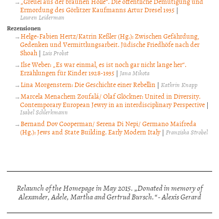
„Greuel aus der braunen Hölle“. Die öffentliche Demütigung und
Ermordung des Görlitzer Kaufmanns Artur Dresel 1935
|
Lauren Leiderman
Rezensionen
Helge-Fabien Hertz/Katrin Keßler (Hg.): Zwischen Gefährdung,
Gedenken und Vermittlungsarbeit. Jüdische Friedhöfe nach der
Shoah
|
Luis Probst
Ilse Weber: „Es war einmal, es ist noch gar nicht lange her“.
Erzählungen für Kinder 1928-1935
|
Jana Mikota
Lina Morgenstern: Die Geschichte einer Rebellin
|
Kathrin Knapp
Marcela Menachem Zoufalá/ Olaf Glöckner: United in Diversity.
Contemporary European Jewry in an interdisciplinary Perspective
|
Isabel Schlerkmann
Bernand Dov Cooperman/ Serena Di Nepi/ Germano Maifreda
(Hg.): Jews and State Building. Early Modern Italy
|
Franziska Strobel
Relaunch of the Homepage in May 2015. „Donated in memory of
Alexander, Adele, Martha and Gertrud Bursch.“ - Alexis Gerard