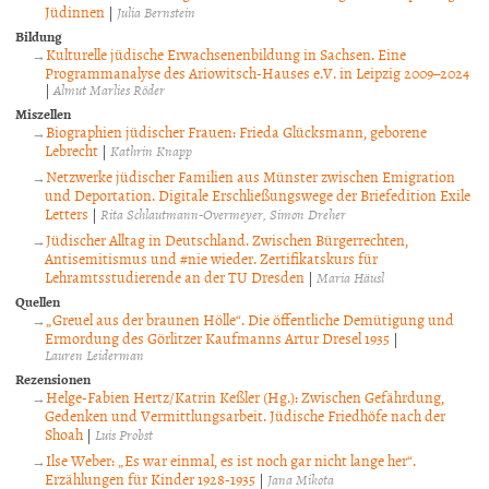
Jüdinnen
|
Julia Bernstein
Bildung
Kulturelle jüdische Erwachsenenbildung in Sachsen. Eine
Programmanalyse des Ariowitsch-Hauses e.V. in Leipzig 2009–2024
|
Almut Marlies Röder
Miszellen
Biographien jüdischer Frauen: Frieda Glücksmann, geborene
Lebrecht
|
Kathrin Knapp
Netzwerke jüdischer Familien aus Münster zwischen Emigration
und Deportation. Digitale Erschließungswege der Briefedition Exile
Letters
|
Rita Schlautmann-Overmeyer
Simon Dreher
Jüdischer Alltag in Deutschland. Zwischen Bürgerrechten,
Antisemitismus und #nie wieder. Zertifikatskurs für
Lehramtsstudierende an der TU Dresden
|
Maria Häusl
Quellen
„Greuel aus der braunen Hölle“. Die öffentliche Demütigung und
Ermordung des Görlitzer Kaufmanns Artur Dresel 1935
|
Lauren Leiderman
Rezensionen
Helge-Fabien Hertz/Katrin Keßler (Hg.): Zwischen Gefährdung,
Gedenken und Vermittlungsarbeit. Jüdische Friedhöfe nach der
Shoah
|
Luis Probst
Ilse Weber: „Es war einmal, es ist noch gar nicht lange her“.
Erzählungen für Kinder 1928-1935
|
Jana Mikota