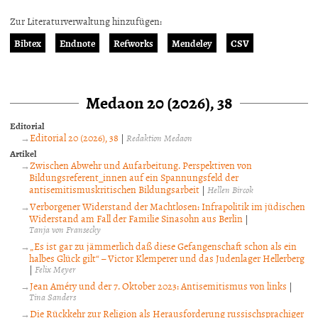
Zur Literaturverwaltung hinzufügen:
Bibtex
Endnote
Refworks
Mendeley
CSV
Medaon 20 (2026), 38
Editorial
Editorial 20 (2026), 38
|
Redaktion Medaon
Artikel
Zwischen Abwehr und Aufarbeitung. Perspektiven von
Bildungsreferent_innen auf ein Spannungsfeld der
antisemitismuskritischen Bildungsarbeit
|
Hellen Bircok
Verborgener Widerstand der Machtlosen: Infrapolitik im jüdischen
Widerstand am Fall der Familie Sinasohn aus Berlin
|
Tanja von Fransecky
„Es ist gar zu jämmerlich daß diese Gefangenschaft schon als ein
halbes Glück gilt“ – Victor Klemperer und das Judenlager Hellerberg
|
Felix Meyer
Jean Améry und der 7. Oktober 2023: Antisemitismus von links
|
Tina Sanders
Die Rückkehr zur Religion als Herausforderung russischsprachiger