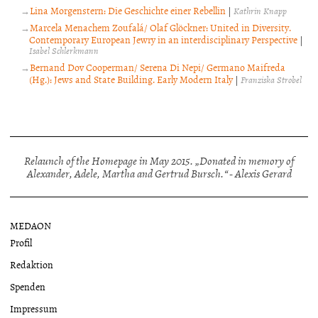
Lina Morgenstern: Die Geschichte einer Rebellin
|
Kathrin Knapp
Marcela Menachem Zoufalá/ Olaf Glöckner: United in Diversity.
Contemporary European Jewry in an interdisciplinary Perspective
|
Isabel Schlerkmann
Bernand Dov Cooperman/ Serena Di Nepi/ Germano Maifreda
(Hg.): Jews and State Building. Early Modern Italy
|
Franziska Strobel
Relaunch of the Homepage in May 2015. „Donated in memory of
Alexander, Adele, Martha and Gertrud Bursch.“ - Alexis Gerard
MEDAON
Profil
Redaktion
Spenden
Impressum