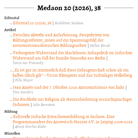
Medaon 20 (2026), 38
Editorial
Editorial 20 (2026), 38
|
Redaktion Medaon
Artikel
Zwischen Abwehr und Aufarbeitung. Perspektiven von
Bildungsreferent_innen auf ein Spannungsfeld der
antisemitismuskritischen Bildungsarbeit
|
Hellen Bircok
Verborgener Widerstand der Machtlosen: Infrapolitik im jüdischen
Widerstand am Fall der Familie Sinasohn aus Berlin
|
Tanja von Fransecky
„Es ist gar zu jämmerlich daß diese Gefangenschaft schon als ein
halbes Glück gilt“ – Victor Klemperer und das Judenlager Hellerberg
|
Felix Meyer
Jean Améry und der 7. Oktober 2023: Antisemitismus von links
|
Tina Sanders
Die Rückkehr zur Religion als Herausforderung russischsprachiger
Jüdinnen
|
Julia Bernstein
Bildung
Kulturelle jüdische Erwachsenenbildung in Sachsen. Eine
Programmanalyse des Ariowitsch-Hauses e.V. in Leipzig 2009–2024
|
Almut Marlies Röder
Miszellen