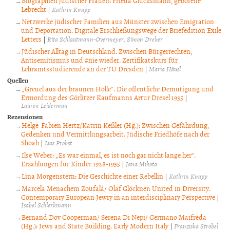
Biographien jüdischer Frauen: Frieda Glücksmann, geborene
Lebrecht
|
Kathrin Knapp
Netzwerke jüdischer Familien aus Münster zwischen Emigration
und Deportation. Digitale Erschließungswege der Briefedition Exile
Letters
|
Rita Schlautmann-Overmeyer
Simon Dreher
Jüdischer Alltag in Deutschland. Zwischen Bürgerrechten,
Antisemitismus und #nie wieder. Zertifikatskurs für
Lehramtsstudierende an der TU Dresden
|
Maria Häusl
Quellen
„Greuel aus der braunen Hölle“. Die öffentliche Demütigung und
Ermordung des Görlitzer Kaufmanns Artur Dresel 1935
|
Lauren Leiderman
Rezensionen
Helge-Fabien Hertz/Katrin Keßler (Hg.): Zwischen Gefährdung,
Gedenken und Vermittlungsarbeit. Jüdische Friedhöfe nach der
Shoah
|
Luis Probst
Ilse Weber: „Es war einmal, es ist noch gar nicht lange her“.
Erzählungen für Kinder 1928-1935
|
Jana Mikota
Lina Morgenstern: Die Geschichte einer Rebellin
|
Kathrin Knapp
Marcela Menachem Zoufalá/ Olaf Glöckner: United in Diversity.
Contemporary European Jewry in an interdisciplinary Perspective
|
Isabel Schlerkmann
Bernand Dov Cooperman/ Serena Di Nepi/ Germano Maifreda
(Hg.): Jews and State Building. Early Modern Italy
|
Franziska Strobel