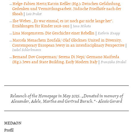
Helge-Fabien Hertz/Katrin Keßler (Hg.): Zwischen Gefährdung,
Gedenken und Vermittlungsarbeit. Jüdische Friedhöfe nach der
Shoah
|
Luis Probst
Ilse Weber: „Es war einmal, es ist noch gar nicht lange her“.
Erzählungen für Kinder 1928-1935
|
Jana Mikota
Lina Morgenstern: Die Geschichte einer Rebellin
|
Kathrin Knapp
Marcela Menachem Zoufalá/ Olaf Glöckner: United in Diversity.
Contemporary European Jewry in an interdisciplinary Perspective
|
Isabel Schlerkmann
Bernand Dov Cooperman/ Serena Di Nepi/ Germano Maifreda
(Hg.): Jews and State Building. Early Modern Italy
|
Franziska Strobel
Relaunch of the Homepage in May 2015. „Donated in memory of
Alexander, Adele, Martha and Gertrud Bursch.“ - Alexis Gerard
MEDAON
Profil