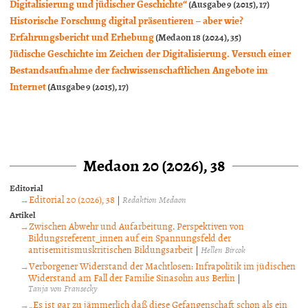
Digitalisierung und jüdischer Geschichte“
(Ausgabe 9 (2015), 17)
Historische Forschung digital präsentieren – aber wie?
Erfahrungsbericht und Erhebung
(Medaon 18 (2024), 35)
Jüdische Geschichte im Zeichen der Digitalisierung. Versuch einer
Bestandsaufnahme der fachwissenschaftlichen Angebote im
Internet
(Ausgabe 9 (2015), 17)
Medaon 20 (2026), 38
Editorial
Editorial 20 (2026), 38
|
Redaktion Medaon
Artikel
Zwischen Abwehr und Aufarbeitung. Perspektiven von
Bildungsreferent_innen auf ein Spannungsfeld der
antisemitismuskritischen Bildungsarbeit
|
Hellen Bircok
Verborgener Widerstand der Machtlosen: Infrapolitik im jüdischen
Widerstand am Fall der Familie Sinasohn aus Berlin
|
Tanja von Fransecky
„Es ist gar zu jämmerlich daß diese Gefangenschaft schon als ein