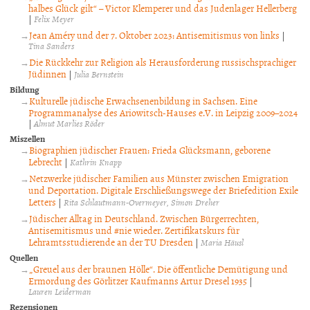
halbes Glück gilt“ – Victor Klemperer und das Judenlager Hellerberg
|
Felix Meyer
Jean Améry und der 7. Oktober 2023: Antisemitismus von links
|
Tina Sanders
Die Rückkehr zur Religion als Herausforderung russischsprachiger
Jüdinnen
|
Julia Bernstein
Bildung
Kulturelle jüdische Erwachsenenbildung in Sachsen. Eine
Programmanalyse des Ariowitsch-Hauses e.V. in Leipzig 2009–2024
|
Almut Marlies Röder
Miszellen
Biographien jüdischer Frauen: Frieda Glücksmann, geborene
Lebrecht
|
Kathrin Knapp
Netzwerke jüdischer Familien aus Münster zwischen Emigration
und Deportation. Digitale Erschließungswege der Briefedition Exile
Letters
|
Rita Schlautmann-Overmeyer
Simon Dreher
Jüdischer Alltag in Deutschland. Zwischen Bürgerrechten,
Antisemitismus und #nie wieder. Zertifikatskurs für
Lehramtsstudierende an der TU Dresden
|
Maria Häusl
Quellen
„Greuel aus der braunen Hölle“. Die öffentliche Demütigung und
Ermordung des Görlitzer Kaufmanns Artur Dresel 1935
|
Lauren Leiderman
Rezensionen