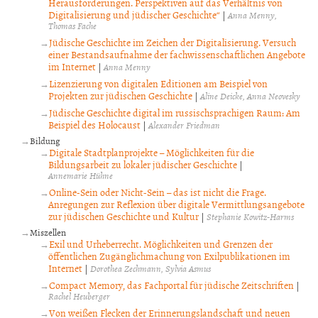
Herausforderungen. Perspektiven auf das Verhältnis von
Digitalisierung und jüdischer Geschichte“
|
Anna Menny
Thomas Fache
Jüdische Geschichte im Zeichen der Digitalisierung. Versuch
einer Bestandsaufnahme der fachwissenschaftlichen Angebote
im Internet
|
Anna Menny
Lizenzierung von digitalen Editionen am Beispiel von
Projekten zur jüdischen Geschichte
|
Aline Deicke
Anna Neovesky
Jüdische Geschichte digital im russischsprachigen Raum: Am
Beispiel des Holocaust
|
Alexander Friedman
Bildung
Digitale Stadtplanprojekte – Möglichkeiten für die
Bildungsarbeit zu lokaler jüdischer Geschichte
|
Annemarie Hühne
Online-Sein oder Nicht-Sein – das ist nicht die Frage.
Anregungen zur Reflexion über digitale Vermittlungsangebote
zur jüdischen Geschichte und Kultur
|
Stephanie Kowitz-Harms
Miszellen
Exil und Urheberrecht. Möglichkeiten und Grenzen der
öffentlichen Zugänglichmachung von Exilpublikationen im
Internet
|
Dorothea Zechmann
Sylvia Asmus
Compact Memory, das Fachportal für jüdische Zeitschriften
|
Rachel Heuberger
Von weißen Flecken der Erinnerungslandschaft und neuen