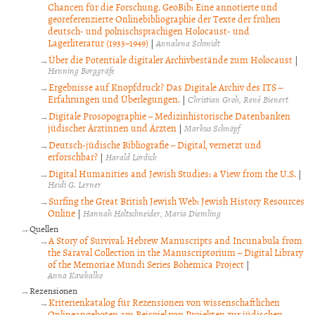
Chancen für die Forschung. GeoBib: Eine annotierte und
georeferenzierte Onlinebibliographie der Texte der frühen
deutsch- und polnischsprachigen Holocaust- und
Lagerliteratur (1933–1949)
|
Annalena Schmidt
Über die Potentiale digitaler Archivbestände zum Holocaust
|
Henning Borggräfe
Ergebnisse auf Knopfdruck? Das Digitale Archiv des ITS –
Erfahrungen und Überlegungen.
|
Christian Groh
René Bienert
Digitale Prosopographie – Medizinhistorische Datenbanken
jüdischer Ärztinnen und Ärzten
|
Markus Schnöpf
Deutsch-jüdische Bibliografie – Digital, vernetzt und
erforschbar?
|
Harald Lordick
Digital Humanities and Jewish Studies: a View from the U.S.
|
Heidi G. Lerner
Surfing the Great British Jewish Web: Jewish History Resources
Online
|
Hannah Holtschneider
Maria Diemling
Quellen
A Story of Survival: Hebrew Manuscripts and Incunabula from
the Saraval Collection in the Manuscriptorium – Digital Library
of the Memoriae Mundi Series Bohemica Project
|
Anna Kawkalko
Rezensionen
Kriterienkatalog für Rezensionen von wissenschaftlichen
Onlineangeboten am Beispiel von Projekten zur jüdischen