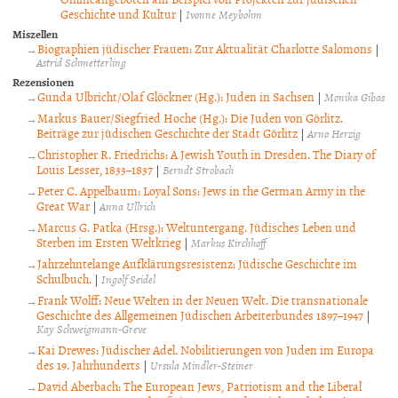
Geschichte und Kultur
|
Ivonne Meybohm
Miszellen
Biographien jüdischer Frauen: Zur Aktualität Charlotte Salomons
|
Astrid Schmetterling
Rezensionen
Gunda Ulbricht/Olaf Glöckner (Hg.): Juden in Sachsen
|
Monika Gibas
Markus Bauer/Siegfried Hoche (Hg.): Die Juden von Görlitz.
Beiträge zur jüdischen Geschichte der Stadt Görlitz
|
Arno Herzig
Christopher R. Friedrichs: A Jewish Youth in Dresden. The Diary of
Louis Lesser, 1833–1837
|
Berndt Strobach
Peter C. Appelbaum: Loyal Sons: Jews in the German Army in the
Great War
|
Anna Ullrich
Marcus G. Patka (Hrsg.): Weltuntergang. Jüdisches Leben und
Sterben im Ersten Weltkrieg
|
Markus Kirchhoff
Jahrzehntelange Aufklärungsresistenz: Jüdische Geschichte im
Schulbuch.
|
Ingolf Seidel
Frank Wolff: Neue Welten in der Neuen Welt. Die transnationale
Geschichte des Allgemeinen Jüdischen Arbeiterbundes 1897–1947
|
Kay Schweigmann-Greve
Kai Drewes: Jüdischer Adel. Nobilitierungen von Juden im Europa
des 19. Jahrhunderts
|
Ursula Mindler-Steiner
David Aberbach: The European Jews, Patriotism and the Liberal