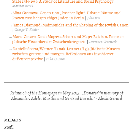
State 1789-1939. A Study of Literature and Social Psychology
|
Mathias Berek
Alina Gromova: Generation „koscher light“. Urbane Räume und
Praxen russischsprachiger Juden in Berlin
|
Julia Itin
James Diamond: Maimonides and the Shaping of the Jewish Canon
|
George Y. Kohler
Maria Gotzen-Dold: Mojżesz Schorr und Majer Bałaban. Polnisch-
jüdische Historiker der Zwischenkriegszeit
|
Dorothea Warneck
Danielle Sperra/Werner Hanak-Lettner (Hg.): Jüdische Museen
zwischen gestern und morgen. Reflexionen aus involvierter
Außenperspektive
|
Inka Le-Huu
Relaunch of the Homepage in May 2015. „Donated in memory of
Alexander, Adele, Martha and Gertrud Bursch.“ - Alexis Gerard
MEDAON
Profil