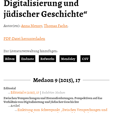
Digitalisierung und
jüdischer Geschichte“
Autor(en):
Anna Menny
,
Thomas Fache
,
PDF-Datei herunterladen
Zur Literaturverwaltung hinzufügen:
Bibtex
Endnote
Refworks
Mendeley
CSV
Medaon 9 (2015), 17
Editorial
Editorial 9 (2015), 17
|
Redaktion Medaon
Zwischen Versprechungen und Herausforderungen. Perspektiven auf das
Verhältnis von Digitalisierung und jüdischer Geschichte
Artikel
Einleitung zum Schwerpunkt „Zwischen Versprechungen und