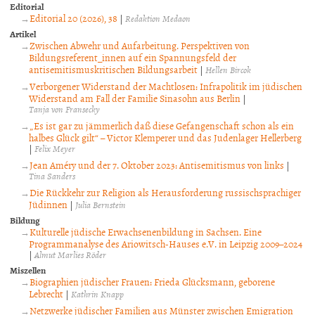
Editorial
Editorial 20 (2026), 38
|
Redaktion Medaon
Artikel
Zwischen Abwehr und Aufarbeitung. Perspektiven von
Bildungsreferent_innen auf ein Spannungsfeld der
antisemitismuskritischen Bildungsarbeit
|
Hellen Bircok
Verborgener Widerstand der Machtlosen: Infrapolitik im jüdischen
Widerstand am Fall der Familie Sinasohn aus Berlin
|
Tanja von Fransecky
„Es ist gar zu jämmerlich daß diese Gefangenschaft schon als ein
halbes Glück gilt“ – Victor Klemperer und das Judenlager Hellerberg
|
Felix Meyer
Jean Améry und der 7. Oktober 2023: Antisemitismus von links
|
Tina Sanders
Die Rückkehr zur Religion als Herausforderung russischsprachiger
Jüdinnen
|
Julia Bernstein
Bildung
Kulturelle jüdische Erwachsenenbildung in Sachsen. Eine
Programmanalyse des Ariowitsch-Hauses e.V. in Leipzig 2009–2024
|
Almut Marlies Röder
Miszellen
Biographien jüdischer Frauen: Frieda Glücksmann, geborene
Lebrecht
|
Kathrin Knapp
Netzwerke jüdischer Familien aus Münster zwischen Emigration