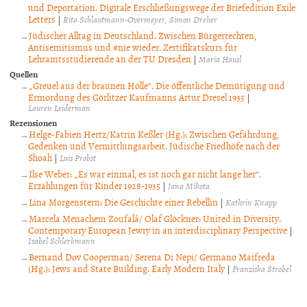
und Deportation. Digitale Erschließungswege der Briefedition Exile
Letters
|
Rita Schlautmann-Overmeyer
Simon Dreher
Jüdischer Alltag in Deutschland. Zwischen Bürgerrechten,
Antisemitismus und #nie wieder. Zertifikatskurs für
Lehramtsstudierende an der TU Dresden
|
Maria Häusl
Quellen
„Greuel aus der braunen Hölle“. Die öffentliche Demütigung und
Ermordung des Görlitzer Kaufmanns Artur Dresel 1935
|
Lauren Leiderman
Rezensionen
Helge-Fabien Hertz/Katrin Keßler (Hg.): Zwischen Gefährdung,
Gedenken und Vermittlungsarbeit. Jüdische Friedhöfe nach der
Shoah
|
Luis Probst
Ilse Weber: „Es war einmal, es ist noch gar nicht lange her“.
Erzählungen für Kinder 1928-1935
|
Jana Mikota
Lina Morgenstern: Die Geschichte einer Rebellin
|
Kathrin Knapp
Marcela Menachem Zoufalá/ Olaf Glöckner: United in Diversity.
Contemporary European Jewry in an interdisciplinary Perspective
|
Isabel Schlerkmann
Bernand Dov Cooperman/ Serena Di Nepi/ Germano Maifreda
(Hg.): Jews and State Building. Early Modern Italy
|
Franziska Strobel