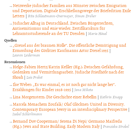
Netzwerke jüdischer Familien aus Münster zwischen Emigration
und Deportation. Digitale Erschließungswege der Briefedition Exile
Letters
|
Rita Schlautmann-Overmeyer
Simon Dreher
Jüdischer Alltag in Deutschland. Zwischen Bürgerrechten,
Antisemitismus und #nie wieder. Zertifikatskurs für
Lehramtsstudierende an der TU Dresden
|
Maria Häusl
Quellen
„Greuel aus der braunen Hölle“. Die öffentliche Demütigung und
Ermordung des Görlitzer Kaufmanns Artur Dresel 1935
|
Lauren Leiderman
Rezensionen
Helge-Fabien Hertz/Katrin Keßler (Hg.): Zwischen Gefährdung,
Gedenken und Vermittlungsarbeit. Jüdische Friedhöfe nach der
Shoah
|
Luis Probst
Ilse Weber: „Es war einmal, es ist noch gar nicht lange her“.
Erzählungen für Kinder 1928-1935
|
Jana Mikota
Lina Morgenstern: Die Geschichte einer Rebellin
|
Kathrin Knapp
Marcela Menachem Zoufalá/ Olaf Glöckner: United in Diversity.
Contemporary European Jewry in an interdisciplinary Perspective
|
Isabel Schlerkmann
Bernand Dov Cooperman/ Serena Di Nepi/ Germano Maifreda
(Hg.): Jews and State Building. Early Modern Italy
|
Franziska Strobel