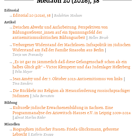
Editorial
Editorial 20 (2026), 38
|
Redaktion Medaon
Artikel
Zwischen Abwehr und Aufarbeitung. Perspektiven von
Bildungsreferent_innen auf ein Spannungsfeld der
antisemitismuskritischen Bildungsarbeit
|
Hellen Bircok
Verborgener Widerstand der Machtlosen: Infrapolitik im jüdischen
Widerstand am Fall der Familie Sinasohn aus Berlin
|
Tanja von Fransecky
„Es ist gar zu jämmerlich daß diese Gefangenschaft schon als ein
halbes Glück gilt“ – Victor Klemperer und das Judenlager Hellerberg
|
Felix Meyer
Jean Améry und der 7. Oktober 2023: Antisemitismus von links
|
Tina Sanders
Die Rückkehr zur Religion als Herausforderung russischsprachiger
Jüdinnen
|
Julia Bernstein
Bildung
Kulturelle jüdische Erwachsenenbildung in Sachsen. Eine
Programmanalyse des Ariowitsch-Hauses e.V. in Leipzig 2009–2024
|
Almut Marlies Röder
Miszellen
Biographien jüdischer Frauen: Frieda Glücksmann, geborene
Lebrecht
|
Kathrin Knapp