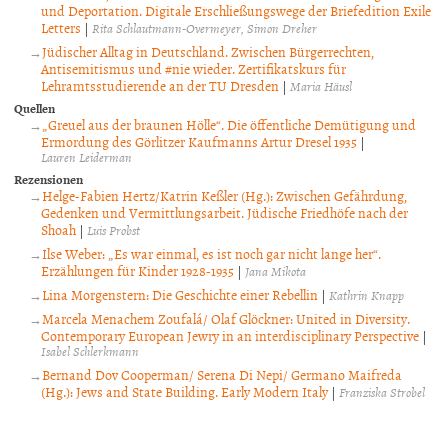
und Deportation. Digitale Erschließungswege der Briefedition Exile
Letters
|
Rita Schlautmann-Overmeyer
Simon Dreher
Jüdischer Alltag in Deutschland. Zwischen Bürgerrechten,
Antisemitismus und #nie wieder. Zertifikatskurs für
Lehramtsstudierende an der TU Dresden
|
Maria Häusl
Quellen
„Greuel aus der braunen Hölle“. Die öffentliche Demütigung und
Ermordung des Görlitzer Kaufmanns Artur Dresel 1935
|
Lauren Leiderman
Rezensionen
Helge-Fabien Hertz/Katrin Keßler (Hg.): Zwischen Gefährdung,
Gedenken und Vermittlungsarbeit. Jüdische Friedhöfe nach der
Shoah
|
Luis Probst
Ilse Weber: „Es war einmal, es ist noch gar nicht lange her“.
Erzählungen für Kinder 1928-1935
|
Jana Mikota
Lina Morgenstern: Die Geschichte einer Rebellin
|
Kathrin Knapp
Marcela Menachem Zoufalá/ Olaf Glöckner: United in Diversity.
Contemporary European Jewry in an interdisciplinary Perspective
|
Isabel Schlerkmann
Bernand Dov Cooperman/ Serena Di Nepi/ Germano Maifreda
(Hg.): Jews and State Building. Early Modern Italy
|
Franziska Strobel