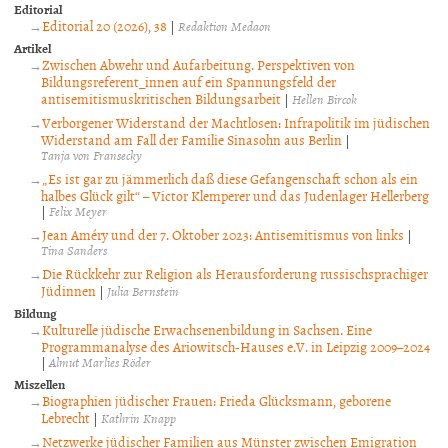
Editorial
Editorial 20 (2026), 38
|
Redaktion Medaon
Artikel
Zwischen Abwehr und Aufarbeitung. Perspektiven von
Bildungsreferent_innen auf ein Spannungsfeld der
antisemitismuskritischen Bildungsarbeit
|
Hellen Bircok
Verborgener Widerstand der Machtlosen: Infrapolitik im jüdischen
Widerstand am Fall der Familie Sinasohn aus Berlin
|
Tanja von Fransecky
„Es ist gar zu jämmerlich daß diese Gefangenschaft schon als ein
halbes Glück gilt“ – Victor Klemperer und das Judenlager Hellerberg
|
Felix Meyer
Jean Améry und der 7. Oktober 2023: Antisemitismus von links
|
Tina Sanders
Die Rückkehr zur Religion als Herausforderung russischsprachiger
Jüdinnen
|
Julia Bernstein
Bildung
Kulturelle jüdische Erwachsenenbildung in Sachsen. Eine
Programmanalyse des Ariowitsch-Hauses e.V. in Leipzig 2009–2024
|
Almut Marlies Röder
Miszellen
Biographien jüdischer Frauen: Frieda Glücksmann, geborene
Lebrecht
|
Kathrin Knapp
Netzwerke jüdischer Familien aus Münster zwischen Emigration