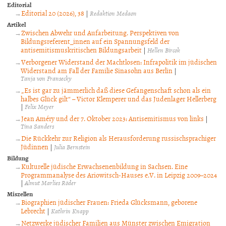
Editorial
Editorial 20 (2026), 38
|
Redaktion Medaon
Artikel
Zwischen Abwehr und Aufarbeitung. Perspektiven von
Bildungsreferent_innen auf ein Spannungsfeld der
antisemitismuskritischen Bildungsarbeit
|
Hellen Bircok
Verborgener Widerstand der Machtlosen: Infrapolitik im jüdischen
Widerstand am Fall der Familie Sinasohn aus Berlin
|
Tanja von Fransecky
„Es ist gar zu jämmerlich daß diese Gefangenschaft schon als ein
halbes Glück gilt“ – Victor Klemperer und das Judenlager Hellerberg
|
Felix Meyer
Jean Améry und der 7. Oktober 2023: Antisemitismus von links
|
Tina Sanders
Die Rückkehr zur Religion als Herausforderung russischsprachiger
Jüdinnen
|
Julia Bernstein
Bildung
Kulturelle jüdische Erwachsenenbildung in Sachsen. Eine
Programmanalyse des Ariowitsch-Hauses e.V. in Leipzig 2009–2024
|
Almut Marlies Röder
Miszellen
Biographien jüdischer Frauen: Frieda Glücksmann, geborene
Lebrecht
|
Kathrin Knapp
Netzwerke jüdischer Familien aus Münster zwischen Emigration