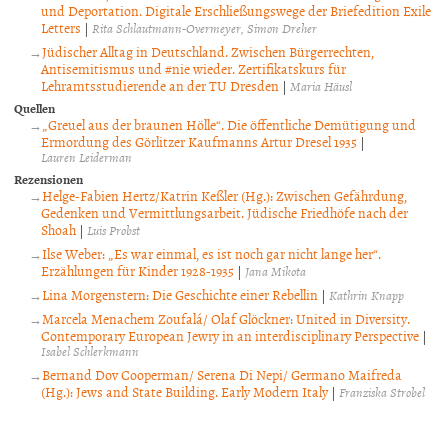
und Deportation. Digitale Erschließungswege der Briefedition Exile
Letters
|
Rita Schlautmann-Overmeyer
Simon Dreher
Jüdischer Alltag in Deutschland. Zwischen Bürgerrechten,
Antisemitismus und #nie wieder. Zertifikatskurs für
Lehramtsstudierende an der TU Dresden
|
Maria Häusl
Quellen
„Greuel aus der braunen Hölle“. Die öffentliche Demütigung und
Ermordung des Görlitzer Kaufmanns Artur Dresel 1935
|
Lauren Leiderman
Rezensionen
Helge-Fabien Hertz/Katrin Keßler (Hg.): Zwischen Gefährdung,
Gedenken und Vermittlungsarbeit. Jüdische Friedhöfe nach der
Shoah
|
Luis Probst
Ilse Weber: „Es war einmal, es ist noch gar nicht lange her“.
Erzählungen für Kinder 1928-1935
|
Jana Mikota
Lina Morgenstern: Die Geschichte einer Rebellin
|
Kathrin Knapp
Marcela Menachem Zoufalá/ Olaf Glöckner: United in Diversity.
Contemporary European Jewry in an interdisciplinary Perspective
|
Isabel Schlerkmann
Bernand Dov Cooperman/ Serena Di Nepi/ Germano Maifreda
(Hg.): Jews and State Building. Early Modern Italy
|
Franziska Strobel