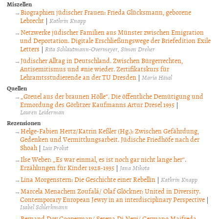
Miszellen
Biographien jüdischer Frauen: Frieda Glücksmann, geborene
Lebrecht
|
Kathrin Knapp
Netzwerke jüdischer Familien aus Münster zwischen Emigration
und Deportation. Digitale Erschließungswege der Briefedition Exile
Letters
|
Rita Schlautmann-Overmeyer
Simon Dreher
Jüdischer Alltag in Deutschland. Zwischen Bürgerrechten,
Antisemitismus und #nie wieder. Zertifikatskurs für
Lehramtsstudierende an der TU Dresden
|
Maria Häusl
Quellen
„Greuel aus der braunen Hölle“. Die öffentliche Demütigung und
Ermordung des Görlitzer Kaufmanns Artur Dresel 1935
|
Lauren Leiderman
Rezensionen
Helge-Fabien Hertz/Katrin Keßler (Hg.): Zwischen Gefährdung,
Gedenken und Vermittlungsarbeit. Jüdische Friedhöfe nach der
Shoah
|
Luis Probst
Ilse Weber: „Es war einmal, es ist noch gar nicht lange her“.
Erzählungen für Kinder 1928-1935
|
Jana Mikota
Lina Morgenstern: Die Geschichte einer Rebellin
|
Kathrin Knapp
Marcela Menachem Zoufalá/ Olaf Glöckner: United in Diversity.
Contemporary European Jewry in an interdisciplinary Perspective
|
Isabel Schlerkmann
Bernand Dov Cooperman/ Serena Di Nepi/ Germano Maifreda