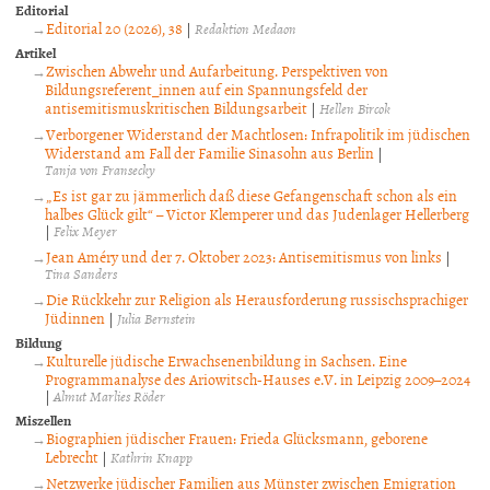
Editorial
Editorial 20 (2026), 38
|
Redaktion Medaon
Artikel
Zwischen Abwehr und Aufarbeitung. Perspektiven von
Bildungsreferent_innen auf ein Spannungsfeld der
antisemitismuskritischen Bildungsarbeit
|
Hellen Bircok
Verborgener Widerstand der Machtlosen: Infrapolitik im jüdischen
Widerstand am Fall der Familie Sinasohn aus Berlin
|
Tanja von Fransecky
„Es ist gar zu jämmerlich daß diese Gefangenschaft schon als ein
halbes Glück gilt“ – Victor Klemperer und das Judenlager Hellerberg
|
Felix Meyer
Jean Améry und der 7. Oktober 2023: Antisemitismus von links
|
Tina Sanders
Die Rückkehr zur Religion als Herausforderung russischsprachiger
Jüdinnen
|
Julia Bernstein
Bildung
Kulturelle jüdische Erwachsenenbildung in Sachsen. Eine
Programmanalyse des Ariowitsch-Hauses e.V. in Leipzig 2009–2024
|
Almut Marlies Röder
Miszellen
Biographien jüdischer Frauen: Frieda Glücksmann, geborene
Lebrecht
|
Kathrin Knapp
Netzwerke jüdischer Familien aus Münster zwischen Emigration