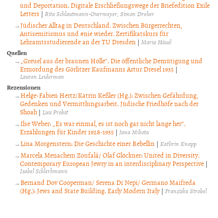
und Deportation. Digitale Erschließungswege der Briefedition Exile
Letters
|
Rita Schlautmann-Overmeyer
Simon Dreher
Jüdischer Alltag in Deutschland. Zwischen Bürgerrechten,
Antisemitismus und #nie wieder. Zertifikatskurs für
Lehramtsstudierende an der TU Dresden
|
Maria Häusl
Quellen
„Greuel aus der braunen Hölle“. Die öffentliche Demütigung und
Ermordung des Görlitzer Kaufmanns Artur Dresel 1935
|
Lauren Leiderman
Rezensionen
Helge-Fabien Hertz/Katrin Keßler (Hg.): Zwischen Gefährdung,
Gedenken und Vermittlungsarbeit. Jüdische Friedhöfe nach der
Shoah
|
Luis Probst
Ilse Weber: „Es war einmal, es ist noch gar nicht lange her“.
Erzählungen für Kinder 1928-1935
|
Jana Mikota
Lina Morgenstern: Die Geschichte einer Rebellin
|
Kathrin Knapp
Marcela Menachem Zoufalá/ Olaf Glöckner: United in Diversity.
Contemporary European Jewry in an interdisciplinary Perspective
|
Isabel Schlerkmann
Bernand Dov Cooperman/ Serena Di Nepi/ Germano Maifreda
(Hg.): Jews and State Building. Early Modern Italy
|
Franziska Strobel