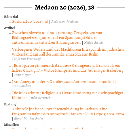
Medaon 20 (2026), 38
Editorial
Editorial 20 (2026), 38
|
Redaktion Medaon
Artikel
Zwischen Abwehr und Aufarbeitung. Perspektiven von
Bildungsreferent_innen auf ein Spannungsfeld der
antisemitismuskritischen Bildungsarbeit
|
Hellen Bircok
Verborgener Widerstand der Machtlosen: Infrapolitik im jüdischen
Widerstand am Fall der Familie Sinasohn aus Berlin
|
Tanja von Fransecky
„Es ist gar zu jämmerlich daß diese Gefangenschaft schon als ein
halbes Glück gilt“ – Victor Klemperer und das Judenlager Hellerberg
|
Felix Meyer
Jean Améry und der 7. Oktober 2023: Antisemitismus von links
|
Tina Sanders
Die Rückkehr zur Religion als Herausforderung russischsprachiger
Jüdinnen
|
Julia Bernstein
Bildung
Kulturelle jüdische Erwachsenenbildung in Sachsen. Eine
Programmanalyse des Ariowitsch-Hauses e.V. in Leipzig 2009–2024
|
Almut Marlies Röder
Miszellen