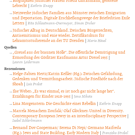
Biographien jüdischer Frauen: Frieda Glücksmann, geborene
Lebrecht
|
Kathrin Knapp
Netzwerke jüdischer Familien aus Münster zwischen Emigration
und Deportation. Digitale Erschließungswege der Briefedition Exile
Letters
|
Rita Schlautmann-Overmeyer
Simon Dreher
Jüdischer Alltag in Deutschland. Zwischen Bürgerrechten,
Antisemitismus und #nie wieder. Zertifikatskurs für
Lehramtsstudierende an der TU Dresden
|
Maria Häusl
Quellen
„Greuel aus der braunen Hölle“. Die öffentliche Demütigung und
Ermordung des Görlitzer Kaufmanns Artur Dresel 1935
|
Lauren Leiderman
Rezensionen
Helge-Fabien Hertz/Katrin Keßler (Hg.): Zwischen Gefährdung,
Gedenken und Vermittlungsarbeit. Jüdische Friedhöfe nach der
Shoah
|
Luis Probst
Ilse Weber: „Es war einmal, es ist noch gar nicht lange her“.
Erzählungen für Kinder 1928-1935
|
Jana Mikota
Lina Morgenstern: Die Geschichte einer Rebellin
|
Kathrin Knapp
Marcela Menachem Zoufalá/ Olaf Glöckner: United in Diversity.
Contemporary European Jewry in an interdisciplinary Perspective
|
Isabel Schlerkmann
Bernand Dov Cooperman/ Serena Di Nepi/ Germano Maifreda
(Hg.): Jews and State Building. Early Modern Italy
|
Franziska Strobel