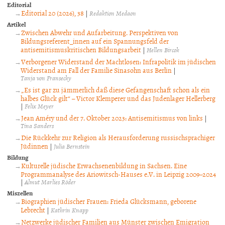
Editorial
Editorial 20 (2026), 38
|
Redaktion Medaon
Artikel
Zwischen Abwehr und Aufarbeitung. Perspektiven von
Bildungsreferent_innen auf ein Spannungsfeld der
antisemitismuskritischen Bildungsarbeit
|
Hellen Bircok
Verborgener Widerstand der Machtlosen: Infrapolitik im jüdischen
Widerstand am Fall der Familie Sinasohn aus Berlin
|
Tanja von Fransecky
„Es ist gar zu jämmerlich daß diese Gefangenschaft schon als ein
halbes Glück gilt“ – Victor Klemperer und das Judenlager Hellerberg
|
Felix Meyer
Jean Améry und der 7. Oktober 2023: Antisemitismus von links
|
Tina Sanders
Die Rückkehr zur Religion als Herausforderung russischsprachiger
Jüdinnen
|
Julia Bernstein
Bildung
Kulturelle jüdische Erwachsenenbildung in Sachsen. Eine
Programmanalyse des Ariowitsch-Hauses e.V. in Leipzig 2009–2024
|
Almut Marlies Röder
Miszellen
Biographien jüdischer Frauen: Frieda Glücksmann, geborene
Lebrecht
|
Kathrin Knapp
Netzwerke jüdischer Familien aus Münster zwischen Emigration