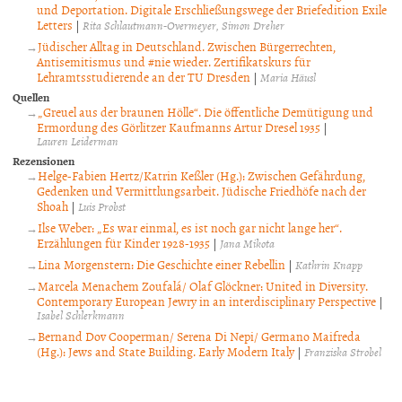
und Deportation. Digitale Erschließungswege der Briefedition Exile
Letters
|
Rita Schlautmann-Overmeyer
Simon Dreher
Jüdischer Alltag in Deutschland. Zwischen Bürgerrechten,
Antisemitismus und #nie wieder. Zertifikatskurs für
Lehramtsstudierende an der TU Dresden
|
Maria Häusl
Quellen
„Greuel aus der braunen Hölle“. Die öffentliche Demütigung und
Ermordung des Görlitzer Kaufmanns Artur Dresel 1935
|
Lauren Leiderman
Rezensionen
Helge-Fabien Hertz/Katrin Keßler (Hg.): Zwischen Gefährdung,
Gedenken und Vermittlungsarbeit. Jüdische Friedhöfe nach der
Shoah
|
Luis Probst
Ilse Weber: „Es war einmal, es ist noch gar nicht lange her“.
Erzählungen für Kinder 1928-1935
|
Jana Mikota
Lina Morgenstern: Die Geschichte einer Rebellin
|
Kathrin Knapp
Marcela Menachem Zoufalá/ Olaf Glöckner: United in Diversity.
Contemporary European Jewry in an interdisciplinary Perspective
|
Isabel Schlerkmann
Bernand Dov Cooperman/ Serena Di Nepi/ Germano Maifreda
(Hg.): Jews and State Building. Early Modern Italy
|
Franziska Strobel