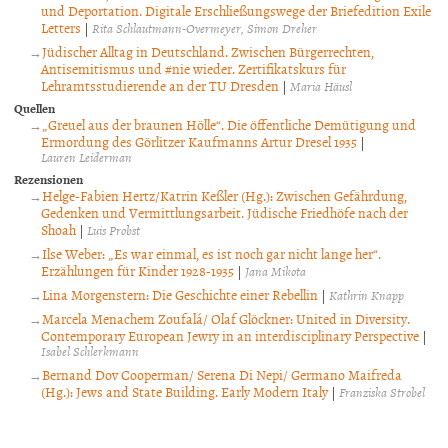
und Deportation. Digitale Erschließungswege der Briefedition Exile
Letters
|
Rita Schlautmann-Overmeyer
Simon Dreher
Jüdischer Alltag in Deutschland. Zwischen Bürgerrechten,
Antisemitismus und #nie wieder. Zertifikatskurs für
Lehramtsstudierende an der TU Dresden
|
Maria Häusl
Quellen
„Greuel aus der braunen Hölle“. Die öffentliche Demütigung und
Ermordung des Görlitzer Kaufmanns Artur Dresel 1935
|
Lauren Leiderman
Rezensionen
Helge-Fabien Hertz/Katrin Keßler (Hg.): Zwischen Gefährdung,
Gedenken und Vermittlungsarbeit. Jüdische Friedhöfe nach der
Shoah
|
Luis Probst
Ilse Weber: „Es war einmal, es ist noch gar nicht lange her“.
Erzählungen für Kinder 1928-1935
|
Jana Mikota
Lina Morgenstern: Die Geschichte einer Rebellin
|
Kathrin Knapp
Marcela Menachem Zoufalá/ Olaf Glöckner: United in Diversity.
Contemporary European Jewry in an interdisciplinary Perspective
|
Isabel Schlerkmann
Bernand Dov Cooperman/ Serena Di Nepi/ Germano Maifreda
(Hg.): Jews and State Building. Early Modern Italy
|
Franziska Strobel