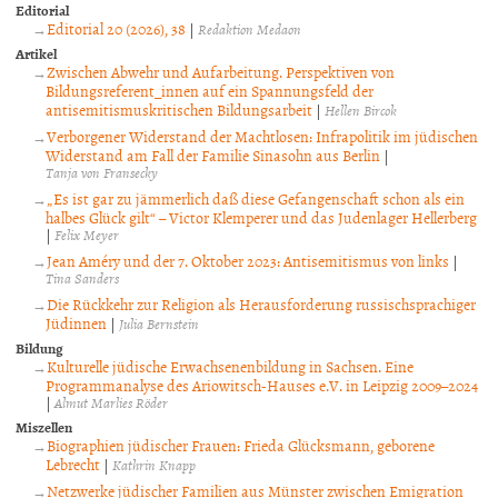
Editorial
Editorial 20 (2026), 38
|
Redaktion Medaon
Artikel
Zwischen Abwehr und Aufarbeitung. Perspektiven von
Bildungsreferent_innen auf ein Spannungsfeld der
antisemitismuskritischen Bildungsarbeit
|
Hellen Bircok
Verborgener Widerstand der Machtlosen: Infrapolitik im jüdischen
Widerstand am Fall der Familie Sinasohn aus Berlin
|
Tanja von Fransecky
„Es ist gar zu jämmerlich daß diese Gefangenschaft schon als ein
halbes Glück gilt“ – Victor Klemperer und das Judenlager Hellerberg
|
Felix Meyer
Jean Améry und der 7. Oktober 2023: Antisemitismus von links
|
Tina Sanders
Die Rückkehr zur Religion als Herausforderung russischsprachiger
Jüdinnen
|
Julia Bernstein
Bildung
Kulturelle jüdische Erwachsenenbildung in Sachsen. Eine
Programmanalyse des Ariowitsch-Hauses e.V. in Leipzig 2009–2024
|
Almut Marlies Röder
Miszellen
Biographien jüdischer Frauen: Frieda Glücksmann, geborene
Lebrecht
|
Kathrin Knapp
Netzwerke jüdischer Familien aus Münster zwischen Emigration