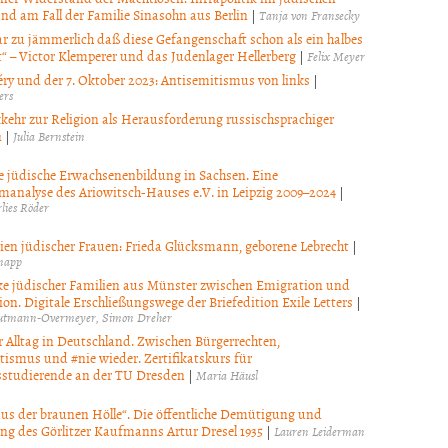
nd am Fall der Familie Sinasohn aus Berlin
|
Tanja von Fransecky
gar zu jämmerlich daß diese Gefangenschaft schon als ein halbes
t“ – Victor Klemperer und das Judenlager Hellerberg
|
Felix Meyer
ry und der 7. Oktober 2023: Antisemitismus von links
|
ers
kehr zur Religion als Herausforderung russischsprachiger
n
|
Julia Bernstein
le jüdische Erwachsenenbildung in Sachsen. Eine
analyse des Ariowitsch-Hauses e.V. in Leipzig 2009–2024
|
lies Röder
ien jüdischer Frauen: Frieda Glücksmann, geborene Lebrecht
|
napp
e jüdischer Familien aus Münster zwischen Emigration und
on. Digitale Erschließungswege der Briefedition Exile Letters
|
autmann-Overmeyer
Simon Dreher
r Alltag in Deutschland. Zwischen Bürgerrechten,
tismus und #nie wieder. Zertifikatskurs für
studierende an der TU Dresden
|
Maria Häusl
aus der braunen Hölle“. Die öffentliche Demütigung und
g des Görlitzer Kaufmanns Artur Dresel 1935
|
Lauren Leiderman