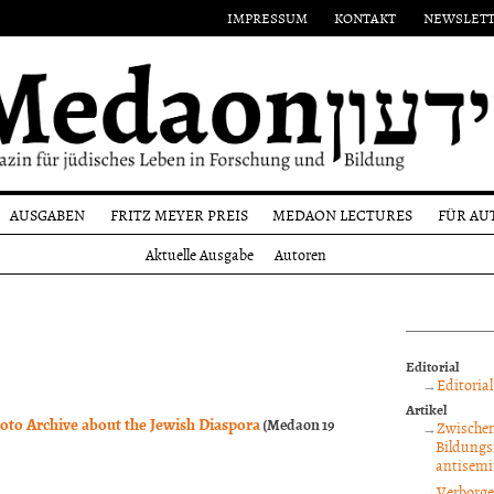
IMPRESSUM
KONTAKT
NEWSLET
AUSGABEN
FRITZ MEYER PREIS
MEDAON LECTURES
FÜR AU
Aktuelle
Namensgeber
Einr
Aktuelle Ausgabe
Autoren
Ausgabe
on
Preisträger
Form
Alle
n
Ausgaben
Reda
und
Autoren
Editorial
Copy
Editorial
Artikel
hoto Archive about the Jewish Diaspora
(Medaon 19
Zwischen
Bildungs
antisemi
Verborge