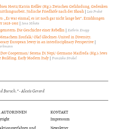
bien Hertz/Katrin Keßler (Hg.): Zwischen Gefährdung, Gedenken
ittlungsarbeit. Jüdische Friedhöfe nach der Shoah
|
Luis Probst
r: „Es war einmal, es ist noch gar nicht lange her“. Erzählungen
r 1928-1935
|
Jana Mikota
genstern: Die Geschichte einer Rebellin
|
Kathrin Knapp
Menachem Zoufalá/ Olaf Glöckner: United in Diversity.
rary European Jewry in an interdisciplinary Perspective
|
hlerkmann
Dov Cooperman/ Serena Di Nepi/ Germano Maifreda (Hg.): Jews
 Building. Early Modern Italy
|
Franziska Strobel
 Bursch.“ - Alexis Gerard
R AUTORINNEN
KONTAKT
yright
Impressum
aktionsverfahren und
Newsletter