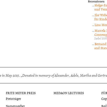
Rezensionen
Helge-Fa
und Verm
Ilse Webe
für Kinde
Lina Mor
Marcela 
Contempo
Isabel Sc
Bernand 
and State
 in May 2015. „Donated in memory of Alexander, Adele, Martha and Gertrud
FRITZ MEYER PREIS
MEDAON LECTURES
FÜ
Preisträger
Cop
Namensgeber
Red