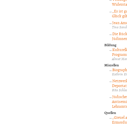
Widersta
„Es ist 
Glück gil
Jean Amé
Tina Sand
Die Rück
Jüdinne
Bildung
Kulturel
Programm
Almut Mar
Miszellen
Biograph
Kathrin K
Netzwerk
Deportati
Rita Schl
Jüdische
Antisemi
Lehramts
Quellen
„Greuel 
Ermordun