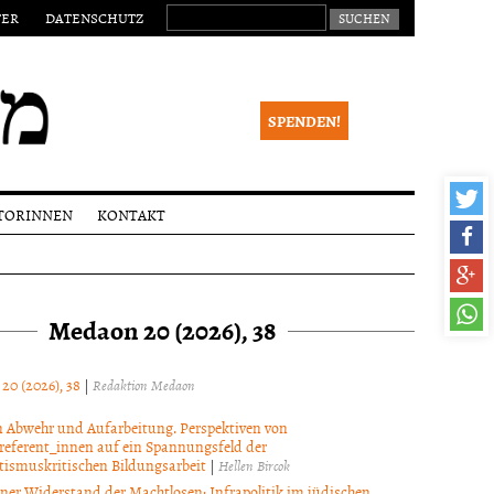
SUCHEN NACH:
TER
DATENSCHUTZ
SPENDEN!
TORINNEN
KONTAKT
eichungen
Impressum
alia
Newsletter
Medaon 20 (2026), 38
ktionsverfahren
 Begutachtung
right
 20 (2026), 38
|
Redaktion Medaon
 Abwehr und Aufarbeitung. Perspektiven von
referent_innen auf ein Spannungsfeld der
tismuskritischen Bildungsarbeit
|
Hellen Bircok
ner Widerstand der Machtlosen: Infrapolitik im jüdischen