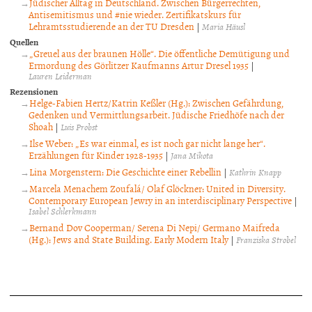
Jüdischer Alltag in Deutschland. Zwischen Bürgerrechten,
Antisemitismus und #nie wieder. Zertifikatskurs für
Lehramtsstudierende an der TU Dresden
|
Maria Häusl
Quellen
„Greuel aus der braunen Hölle“. Die öffentliche Demütigung und
Ermordung des Görlitzer Kaufmanns Artur Dresel 1935
|
Lauren Leiderman
Rezensionen
Helge-Fabien Hertz/Katrin Keßler (Hg.): Zwischen Gefährdung,
Gedenken und Vermittlungsarbeit. Jüdische Friedhöfe nach der
Shoah
|
Luis Probst
Ilse Weber: „Es war einmal, es ist noch gar nicht lange her“.
Erzählungen für Kinder 1928-1935
|
Jana Mikota
Lina Morgenstern: Die Geschichte einer Rebellin
|
Kathrin Knapp
Marcela Menachem Zoufalá/ Olaf Glöckner: United in Diversity.
Contemporary European Jewry in an interdisciplinary Perspective
|
Isabel Schlerkmann
Bernand Dov Cooperman/ Serena Di Nepi/ Germano Maifreda
(Hg.): Jews and State Building. Early Modern Italy
|
Franziska Strobel