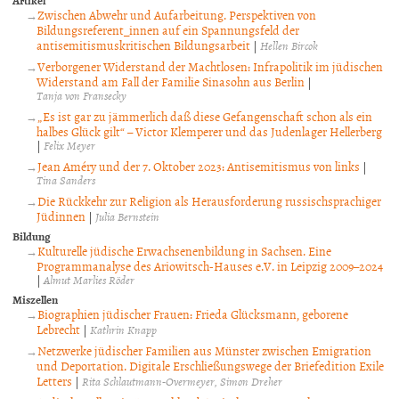
Artikel
Zwischen Abwehr und Aufarbeitung. Perspektiven von
Bildungsreferent_innen auf ein Spannungsfeld der
antisemitismuskritischen Bildungsarbeit
|
Hellen Bircok
Verborgener Widerstand der Machtlosen: Infrapolitik im jüdischen
Widerstand am Fall der Familie Sinasohn aus Berlin
|
Tanja von Fransecky
„Es ist gar zu jämmerlich daß diese Gefangenschaft schon als ein
halbes Glück gilt“ – Victor Klemperer und das Judenlager Hellerberg
|
Felix Meyer
Jean Améry und der 7. Oktober 2023: Antisemitismus von links
|
Tina Sanders
Die Rückkehr zur Religion als Herausforderung russischsprachiger
Jüdinnen
|
Julia Bernstein
Bildung
Kulturelle jüdische Erwachsenenbildung in Sachsen. Eine
Programmanalyse des Ariowitsch-Hauses e.V. in Leipzig 2009–2024
|
Almut Marlies Röder
Miszellen
Biographien jüdischer Frauen: Frieda Glücksmann, geborene
Lebrecht
|
Kathrin Knapp
Netzwerke jüdischer Familien aus Münster zwischen Emigration
und Deportation. Digitale Erschließungswege der Briefedition Exile
Letters
|
Rita Schlautmann-Overmeyer
Simon Dreher