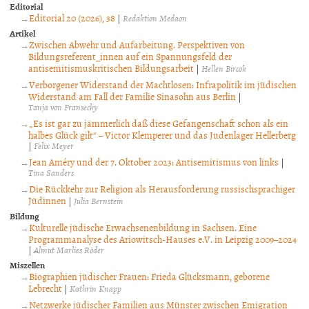
Editorial
Editorial 20 (2026), 38
|
Redaktion Medaon
Artikel
Zwischen Abwehr und Aufarbeitung. Perspektiven von
Bildungsreferent_innen auf ein Spannungsfeld der
antisemitismuskritischen Bildungsarbeit
|
Hellen Bircok
Verborgener Widerstand der Machtlosen: Infrapolitik im jüdischen
Widerstand am Fall der Familie Sinasohn aus Berlin
|
Tanja von Fransecky
„Es ist gar zu jämmerlich daß diese Gefangenschaft schon als ein
halbes Glück gilt“ – Victor Klemperer und das Judenlager Hellerberg
|
Felix Meyer
Jean Améry und der 7. Oktober 2023: Antisemitismus von links
|
Tina Sanders
Die Rückkehr zur Religion als Herausforderung russischsprachiger
Jüdinnen
|
Julia Bernstein
Bildung
Kulturelle jüdische Erwachsenenbildung in Sachsen. Eine
Programmanalyse des Ariowitsch-Hauses e.V. in Leipzig 2009–2024
|
Almut Marlies Röder
Miszellen
Biographien jüdischer Frauen: Frieda Glücksmann, geborene
Lebrecht
|
Kathrin Knapp
Netzwerke jüdischer Familien aus Münster zwischen Emigration