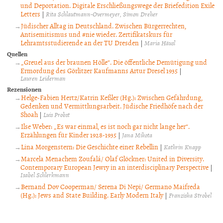
und Deportation. Digitale Erschließungswege der Briefedition Exile
Letters
|
Rita Schlautmann-Overmeyer
Simon Dreher
Jüdischer Alltag in Deutschland. Zwischen Bürgerrechten,
Antisemitismus und #nie wieder. Zertifikatskurs für
Lehramtsstudierende an der TU Dresden
|
Maria Häusl
Quellen
„Greuel aus der braunen Hölle“. Die öffentliche Demütigung und
Ermordung des Görlitzer Kaufmanns Artur Dresel 1935
|
Lauren Leiderman
Rezensionen
Helge-Fabien Hertz/Katrin Keßler (Hg.): Zwischen Gefährdung,
Gedenken und Vermittlungsarbeit. Jüdische Friedhöfe nach der
Shoah
|
Luis Probst
Ilse Weber: „Es war einmal, es ist noch gar nicht lange her“.
Erzählungen für Kinder 1928-1935
|
Jana Mikota
Lina Morgenstern: Die Geschichte einer Rebellin
|
Kathrin Knapp
Marcela Menachem Zoufalá/ Olaf Glöckner: United in Diversity.
Contemporary European Jewry in an interdisciplinary Perspective
|
Isabel Schlerkmann
Bernand Dov Cooperman/ Serena Di Nepi/ Germano Maifreda
(Hg.): Jews and State Building. Early Modern Italy
|
Franziska Strobel