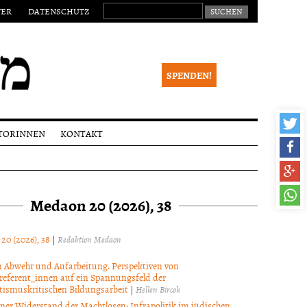
SUCHEN NACH:
TER
DATENSCHUTZ
SPENDEN!
TORINNEN
KONTAKT
eichungen
Impressum
alia
Newsletter
Medaon 20 (2026), 38
ktionsverfahren
 Begutachtung
right
 20 (2026), 38
|
Redaktion Medaon
 Abwehr und Aufarbeitung. Perspektiven von
referent_innen auf ein Spannungsfeld der
tismuskritischen Bildungsarbeit
|
Hellen Bircok
ner Widerstand der Machtlosen: Infrapolitik im jüdischen