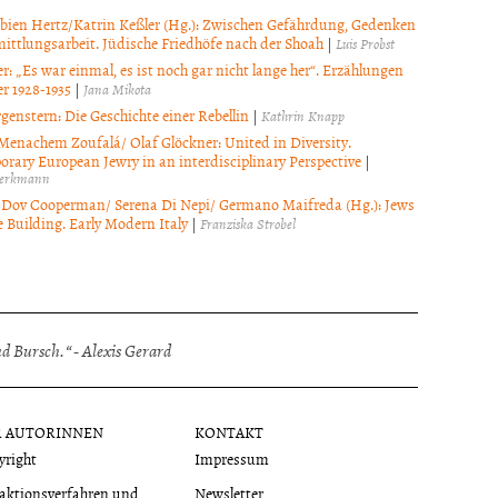
bien Hertz/Katrin Keßler (Hg.): Zwischen Gefährdung, Gedenken
ittlungsarbeit. Jüdische Friedhöfe nach der Shoah
|
Luis Probst
r: „Es war einmal, es ist noch gar nicht lange her“. Erzählungen
r 1928-1935
|
Jana Mikota
genstern: Die Geschichte einer Rebellin
|
Kathrin Knapp
Menachem Zoufalá/ Olaf Glöckner: United in Diversity.
rary European Jewry in an interdisciplinary Perspective
|
hlerkmann
Dov Cooperman/ Serena Di Nepi/ Germano Maifreda (Hg.): Jews
 Building. Early Modern Italy
|
Franziska Strobel
 Bursch.“ - Alexis Gerard
R AUTORINNEN
KONTAKT
yright
Impressum
aktionsverfahren und
Newsletter