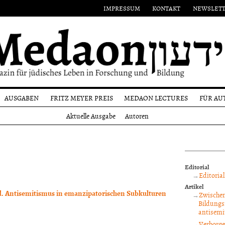
IMPRESSUM
KONTAKT
NEWSLET
AUSGABEN
FRITZ MEYER PREIS
MEDAON LECTURES
FÜR AU
Aktuelle
Namensgeber
Einr
Aktuelle Ausgabe
Autoren
Ausgabe
on
Preisträger
Form
Alle
n
Ausgaben
Reda
und
Autoren
Editorial
Copy
Editorial
Artikel
d. Antisemitismus in emanzipatorischen Subkulturen
Zwischen
Bildungs
antisemi
Verborge