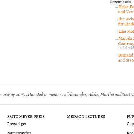
Rezensionen
Helge-Fa
und Verm
Ilse Webe
für Kinde
Lina Mor
Marcela 
Contempo
Isabel Sc
Bernand 
and State
 in May 2015. „Donated in memory of Alexander, Adele, Martha and Gertrud
FRITZ MEYER PREIS
MEDAON LECTURES
FÜ
Preisträger
Cop
Namensgeber
Red