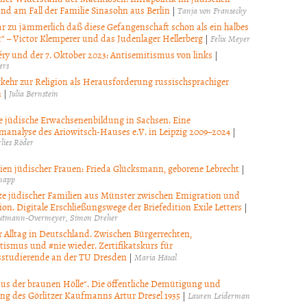
nd am Fall der Familie Sinasohn aus Berlin
|
Tanja von Fransecky
gar zu jämmerlich daß diese Gefangenschaft schon als ein halbes
t“ – Victor Klemperer und das Judenlager Hellerberg
|
Felix Meyer
ry und der 7. Oktober 2023: Antisemitismus von links
|
ers
kehr zur Religion als Herausforderung russischsprachiger
n
|
Julia Bernstein
le jüdische Erwachsenenbildung in Sachsen. Eine
analyse des Ariowitsch-Hauses e.V. in Leipzig 2009–2024
|
lies Röder
ien jüdischer Frauen: Frieda Glücksmann, geborene Lebrecht
|
napp
e jüdischer Familien aus Münster zwischen Emigration und
on. Digitale Erschließungswege der Briefedition Exile Letters
|
autmann-Overmeyer
Simon Dreher
r Alltag in Deutschland. Zwischen Bürgerrechten,
tismus und #nie wieder. Zertifikatskurs für
studierende an der TU Dresden
|
Maria Häusl
aus der braunen Hölle“. Die öffentliche Demütigung und
g des Görlitzer Kaufmanns Artur Dresel 1935
|
Lauren Leiderman