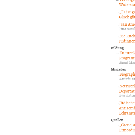
Widersta
„Es ist 
Glück gil
Jean Amé
Tina Sand
Die Rück
Jüdinne
Bildung
Kulturel
Programm
Almut Mar
Miszellen
Biograph
Kathrin K
Netzwerk
Deportati
Rita Schl
Jüdische
Antisemi
Lehramts
Quellen
„Greuel 
Ermordun