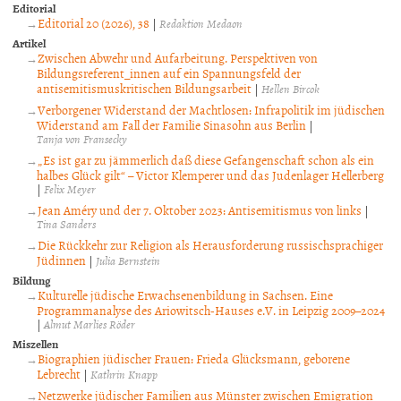
Editorial
Editorial 20 (2026), 38
|
Redaktion Medaon
Artikel
Zwischen Abwehr und Aufarbeitung. Perspektiven von
Bildungsreferent_innen auf ein Spannungsfeld der
antisemitismuskritischen Bildungsarbeit
|
Hellen Bircok
Verborgener Widerstand der Machtlosen: Infrapolitik im jüdischen
Widerstand am Fall der Familie Sinasohn aus Berlin
|
Tanja von Fransecky
„Es ist gar zu jämmerlich daß diese Gefangenschaft schon als ein
halbes Glück gilt“ – Victor Klemperer und das Judenlager Hellerberg
|
Felix Meyer
Jean Améry und der 7. Oktober 2023: Antisemitismus von links
|
Tina Sanders
Die Rückkehr zur Religion als Herausforderung russischsprachiger
Jüdinnen
|
Julia Bernstein
Bildung
Kulturelle jüdische Erwachsenenbildung in Sachsen. Eine
Programmanalyse des Ariowitsch-Hauses e.V. in Leipzig 2009–2024
|
Almut Marlies Röder
Miszellen
Biographien jüdischer Frauen: Frieda Glücksmann, geborene
Lebrecht
|
Kathrin Knapp
Netzwerke jüdischer Familien aus Münster zwischen Emigration