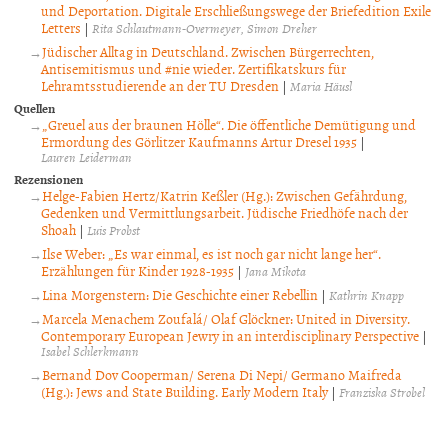
und Deportation. Digitale Erschließungswege der Briefedition Exile
Letters
|
Rita Schlautmann-Overmeyer
Simon Dreher
Jüdischer Alltag in Deutschland. Zwischen Bürgerrechten,
Antisemitismus und #nie wieder. Zertifikatskurs für
Lehramtsstudierende an der TU Dresden
|
Maria Häusl
Quellen
„Greuel aus der braunen Hölle“. Die öffentliche Demütigung und
Ermordung des Görlitzer Kaufmanns Artur Dresel 1935
|
Lauren Leiderman
Rezensionen
Helge-Fabien Hertz/Katrin Keßler (Hg.): Zwischen Gefährdung,
Gedenken und Vermittlungsarbeit. Jüdische Friedhöfe nach der
Shoah
|
Luis Probst
Ilse Weber: „Es war einmal, es ist noch gar nicht lange her“.
Erzählungen für Kinder 1928-1935
|
Jana Mikota
Lina Morgenstern: Die Geschichte einer Rebellin
|
Kathrin Knapp
Marcela Menachem Zoufalá/ Olaf Glöckner: United in Diversity.
Contemporary European Jewry in an interdisciplinary Perspective
|
Isabel Schlerkmann
Bernand Dov Cooperman/ Serena Di Nepi/ Germano Maifreda
(Hg.): Jews and State Building. Early Modern Italy
|
Franziska Strobel