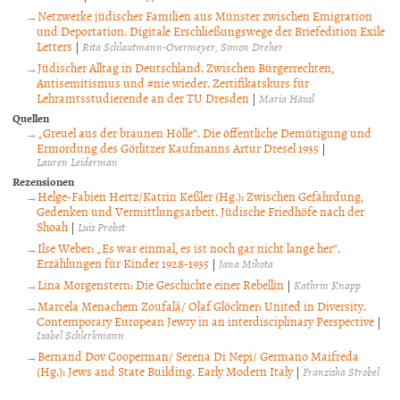
Netzwerke jüdischer Familien aus Münster zwischen Emigration
und Deportation. Digitale Erschließungswege der Briefedition Exile
Letters
|
Rita Schlautmann-Overmeyer
Simon Dreher
Jüdischer Alltag in Deutschland. Zwischen Bürgerrechten,
Antisemitismus und #nie wieder. Zertifikatskurs für
Lehramtsstudierende an der TU Dresden
|
Maria Häusl
Quellen
„Greuel aus der braunen Hölle“. Die öffentliche Demütigung und
Ermordung des Görlitzer Kaufmanns Artur Dresel 1935
|
Lauren Leiderman
Rezensionen
Helge-Fabien Hertz/Katrin Keßler (Hg.): Zwischen Gefährdung,
Gedenken und Vermittlungsarbeit. Jüdische Friedhöfe nach der
Shoah
|
Luis Probst
Ilse Weber: „Es war einmal, es ist noch gar nicht lange her“.
Erzählungen für Kinder 1928-1935
|
Jana Mikota
Lina Morgenstern: Die Geschichte einer Rebellin
|
Kathrin Knapp
Marcela Menachem Zoufalá/ Olaf Glöckner: United in Diversity.
Contemporary European Jewry in an interdisciplinary Perspective
|
Isabel Schlerkmann
Bernand Dov Cooperman/ Serena Di Nepi/ Germano Maifreda
(Hg.): Jews and State Building. Early Modern Italy
|
Franziska Strobel