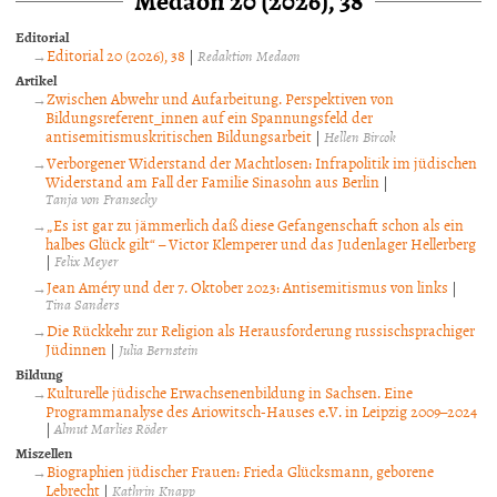
Editorial
Editorial 20 (2026), 38
|
Redaktion Medaon
Artikel
Zwischen Abwehr und Aufarbeitung. Perspektiven von
Bildungsreferent_innen auf ein Spannungsfeld der
antisemitismuskritischen Bildungsarbeit
|
Hellen Bircok
Verborgener Widerstand der Machtlosen: Infrapolitik im jüdischen
Widerstand am Fall der Familie Sinasohn aus Berlin
|
Tanja von Fransecky
„Es ist gar zu jämmerlich daß diese Gefangenschaft schon als ein
halbes Glück gilt“ – Victor Klemperer und das Judenlager Hellerberg
|
Felix Meyer
Jean Améry und der 7. Oktober 2023: Antisemitismus von links
|
Tina Sanders
Die Rückkehr zur Religion als Herausforderung russischsprachiger
Jüdinnen
|
Julia Bernstein
Bildung
Kulturelle jüdische Erwachsenenbildung in Sachsen. Eine
Programmanalyse des Ariowitsch-Hauses e.V. in Leipzig 2009–2024
|
Almut Marlies Röder
Miszellen
Biographien jüdischer Frauen: Frieda Glücksmann, geborene
Lebrecht
|
Kathrin Knapp