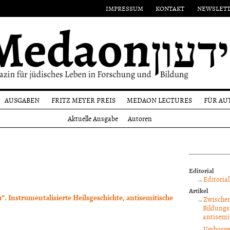
IMPRESSUM
KONTAKT
NEWSLET
AUSGABEN
FRITZ MEYER PREIS
MEDAON LECTURES
FÜR AU
Aktuelle
Namensgeber
Einr
Aktuelle Ausgabe
Autoren
Ausgabe
on
Preisträger
Form
Alle
n
Ausgaben
Reda
und
Autoren
Editorial
Copy
Editorial
Artikel
“. Instrumentalisierte Heilsgeschichte, antisemitische
Zwischen
Bildungs
antisemi
Verborge