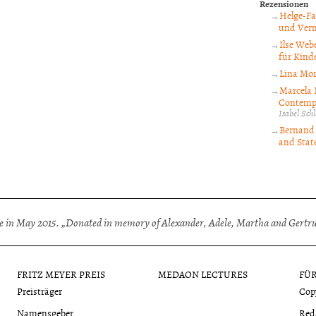
Rezensionen
Helge-Fa
und Verm
Ilse Webe
für Kinde
Lina Mor
Marcela 
Contempo
Isabel Sc
Bernand 
and State
 in May 2015. „Donated in memory of Alexander, Adele, Martha and Gertrud
FRITZ MEYER PREIS
MEDAON LECTURES
FÜ
Preisträger
Cop
Namensgeber
Red