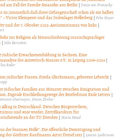
nd am Fall der Familie Sinasohn aus Berlin
|
Tanja von Fransecky
gar zu jämmerlich daß diese Gefangenschaft schon als ein halbes
t“ – Victor Klemperer und das Judenlager Hellerberg
|
Felix Meyer
ry und der 7. Oktober 2023: Antisemitismus von links
|
ers
kehr zur Religion als Herausforderung russischsprachiger
n
|
Julia Bernstein
le jüdische Erwachsenenbildung in Sachsen. Eine
analyse des Ariowitsch-Hauses e.V. in Leipzig 2009–2024
|
lies Röder
ien jüdischer Frauen: Frieda Glücksmann, geborene Lebrecht
|
napp
e jüdischer Familien aus Münster zwischen Emigration und
on. Digitale Erschließungswege der Briefedition Exile Letters
|
autmann-Overmeyer
Simon Dreher
r Alltag in Deutschland. Zwischen Bürgerrechten,
tismus und #nie wieder. Zertifikatskurs für
studierende an der TU Dresden
|
Maria Häusl
aus der braunen Hölle“. Die öffentliche Demütigung und
g des Görlitzer Kaufmanns Artur Dresel 1935
|
Lauren Leiderman