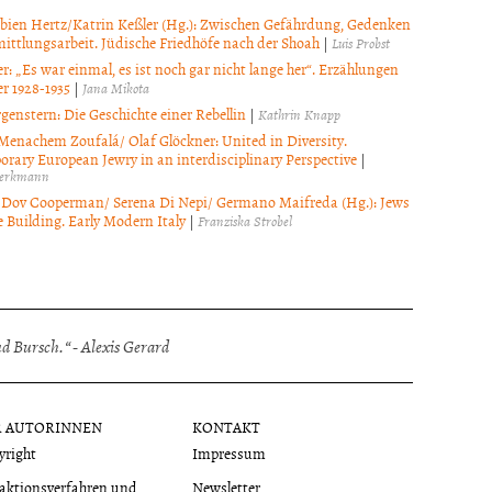
bien Hertz/Katrin Keßler (Hg.): Zwischen Gefährdung, Gedenken
ittlungsarbeit. Jüdische Friedhöfe nach der Shoah
|
Luis Probst
r: „Es war einmal, es ist noch gar nicht lange her“. Erzählungen
r 1928-1935
|
Jana Mikota
genstern: Die Geschichte einer Rebellin
|
Kathrin Knapp
Menachem Zoufalá/ Olaf Glöckner: United in Diversity.
rary European Jewry in an interdisciplinary Perspective
|
hlerkmann
Dov Cooperman/ Serena Di Nepi/ Germano Maifreda (Hg.): Jews
 Building. Early Modern Italy
|
Franziska Strobel
 Bursch.“ - Alexis Gerard
R AUTORINNEN
KONTAKT
yright
Impressum
aktionsverfahren und
Newsletter