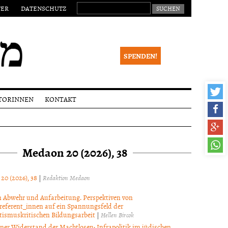
SUCHEN NACH:
TER
DATENSCHUTZ
SPENDEN!
TORINNEN
KONTAKT
eichungen
Impressum
alia
Newsletter
Medaon 20 (2026), 38
ktionsverfahren
 Begutachtung
right
 20 (2026), 38
|
Redaktion Medaon
 Abwehr und Aufarbeitung. Perspektiven von
referent_innen auf ein Spannungsfeld der
tismuskritischen Bildungsarbeit
|
Hellen Bircok
ner Widerstand der Machtlosen: Infrapolitik im jüdischen