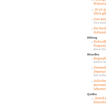
Widersta
„Es ist 
Glück gil
Jean Amé
Tina Sand
Die Rück
Jüdinne
Bildung
Kulturel
Programm
Almut Mar
Miszellen
Biograph
Kathrin K
Netzwerk
Deportati
Rita Schl
Jüdische
Antisemi
Lehramts
Quellen
„Greuel 
Ermordun