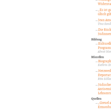
Widersta
„Es ist 
Glück gil
Jean Amé
Tina Sand
Die Rück
Jüdinne
Bildung
Kulturel
Programm
Almut Mar
Miszellen
Biograph
Kathrin K
Netzwerk
Deportati
Rita Schl
Jüdische
Antisemi
Lehramts
Quellen
„Greuel 
Ermordun