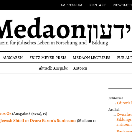
IMPRESSUM
KONTAKT
NEWSLET
AUSGABEN
FRITZ MEYER PREIS
MEDAON LECTURES
FÜR AU
Aktuelle
Namensgeber
Einr
Aktuelle Ausgabe
Autoren
Ausgabe
on
Preisträger
Form
Alle
n
Ausgaben
Reda
und
Autoren
Editorial
Copy
Editorial
Artikel
Amos Oz
(Ausgabe 8 (2014), 15)
Zwischen
Bildungs
e Jewish Shtetl in Dvora Baron’s Sunbeams
(Medaon 11
antisemi
Verborge