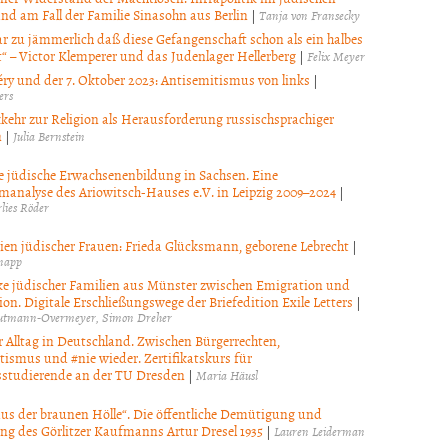
nd am Fall der Familie Sinasohn aus Berlin
|
Tanja von Fransecky
gar zu jämmerlich daß diese Gefangenschaft schon als ein halbes
t“ – Victor Klemperer und das Judenlager Hellerberg
|
Felix Meyer
ry und der 7. Oktober 2023: Antisemitismus von links
|
ers
kehr zur Religion als Herausforderung russischsprachiger
n
|
Julia Bernstein
le jüdische Erwachsenenbildung in Sachsen. Eine
analyse des Ariowitsch-Hauses e.V. in Leipzig 2009–2024
|
lies Röder
ien jüdischer Frauen: Frieda Glücksmann, geborene Lebrecht
|
napp
e jüdischer Familien aus Münster zwischen Emigration und
on. Digitale Erschließungswege der Briefedition Exile Letters
|
autmann-Overmeyer
Simon Dreher
r Alltag in Deutschland. Zwischen Bürgerrechten,
tismus und #nie wieder. Zertifikatskurs für
studierende an der TU Dresden
|
Maria Häusl
aus der braunen Hölle“. Die öffentliche Demütigung und
g des Görlitzer Kaufmanns Artur Dresel 1935
|
Lauren Leiderman