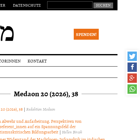
SUCHEN NACH:
TER
DATENSCHUTZ
SPENDEN!
TORINNEN
KONTAKT
eichungen
Impressum
alia
Newsletter
Medaon 20 (2026), 38
ktionsverfahren
 Begutachtung
right
 20 (2026), 38
|
Redaktion Medaon
 Abwehr und Aufarbeitung. Perspektiven von
referent_innen auf ein Spannungsfeld der
tismuskritischen Bildungsarbeit
|
Hellen Bircok
ner Widerstand der Machtlosen: Infrapolitik im jüdischen