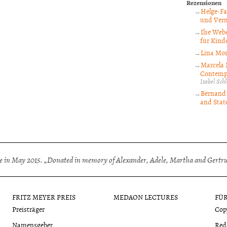
Rezensionen
Helge-Fa
und Verm
Ilse Webe
für Kinde
Lina Mor
Marcela 
Contempo
Isabel Sc
Bernand 
and State
 in May 2015. „Donated in memory of Alexander, Adele, Martha and Gertrud
FRITZ MEYER PREIS
MEDAON LECTURES
FÜ
Preisträger
Cop
Namensgeber
Red