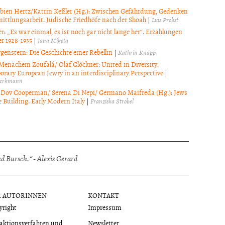
bien Hertz/Katrin Keßler (Hg.): Zwischen Gefährdung, Gedenken
ittlungsarbeit. Jüdische Friedhöfe nach der Shoah
|
Luis Probst
r: „Es war einmal, es ist noch gar nicht lange her“. Erzählungen
r 1928-1935
|
Jana Mikota
genstern: Die Geschichte einer Rebellin
|
Kathrin Knapp
Menachem Zoufalá/ Olaf Glöckner: United in Diversity.
rary European Jewry in an interdisciplinary Perspective
|
hlerkmann
Dov Cooperman/ Serena Di Nepi/ Germano Maifreda (Hg.): Jews
 Building. Early Modern Italy
|
Franziska Strobel
 Bursch.“ - Alexis Gerard
R AUTORINNEN
KONTAKT
yright
Impressum
aktionsverfahren und
Newsletter