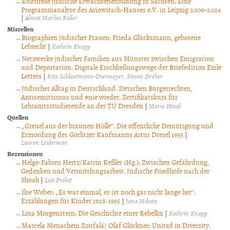
Kulturelle jüdische Erwachsenenbildung in Sachsen. Eine
Programmanalyse des Ariowitsch-Hauses e.V. in Leipzig 2009–2024
|
Almut Marlies Röder
Miszellen
Biographien jüdischer Frauen: Frieda Glücksmann, geborene
Lebrecht
|
Kathrin Knapp
Netzwerke jüdischer Familien aus Münster zwischen Emigration
und Deportation. Digitale Erschließungswege der Briefedition Exile
Letters
|
Rita Schlautmann-Overmeyer
Simon Dreher
Jüdischer Alltag in Deutschland. Zwischen Bürgerrechten,
Antisemitismus und #nie wieder. Zertifikatskurs für
Lehramtsstudierende an der TU Dresden
|
Maria Häusl
Quellen
„Greuel aus der braunen Hölle“. Die öffentliche Demütigung und
Ermordung des Görlitzer Kaufmanns Artur Dresel 1935
|
Lauren Leiderman
Rezensionen
Helge-Fabien Hertz/Katrin Keßler (Hg.): Zwischen Gefährdung,
Gedenken und Vermittlungsarbeit. Jüdische Friedhöfe nach der
Shoah
|
Luis Probst
Ilse Weber: „Es war einmal, es ist noch gar nicht lange her“.
Erzählungen für Kinder 1928-1935
|
Jana Mikota
Lina Morgenstern: Die Geschichte einer Rebellin
|
Kathrin Knapp
Marcela Menachem Zoufalá/ Olaf Glöckner: United in Diversity.