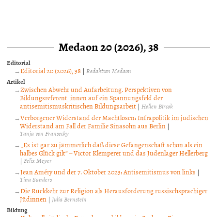
Medaon 20 (2026), 38
Editorial
Editorial 20 (2026), 38
|
Redaktion Medaon
Artikel
Zwischen Abwehr und Aufarbeitung. Perspektiven von
Bildungsreferent_innen auf ein Spannungsfeld der
antisemitismuskritischen Bildungsarbeit
|
Hellen Bircok
Verborgener Widerstand der Machtlosen: Infrapolitik im jüdischen
Widerstand am Fall der Familie Sinasohn aus Berlin
|
Tanja von Fransecky
„Es ist gar zu jämmerlich daß diese Gefangenschaft schon als ein
halbes Glück gilt“ – Victor Klemperer und das Judenlager Hellerberg
|
Felix Meyer
Jean Améry und der 7. Oktober 2023: Antisemitismus von links
|
Tina Sanders
Die Rückkehr zur Religion als Herausforderung russischsprachiger
Jüdinnen
|
Julia Bernstein
Bildung