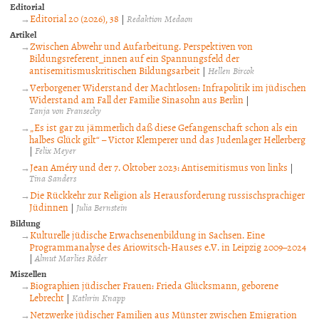
Editorial
Editorial 20 (2026), 38
|
Redaktion Medaon
Artikel
Zwischen Abwehr und Aufarbeitung. Perspektiven von
Bildungsreferent_innen auf ein Spannungsfeld der
antisemitismuskritischen Bildungsarbeit
|
Hellen Bircok
Verborgener Widerstand der Machtlosen: Infrapolitik im jüdischen
Widerstand am Fall der Familie Sinasohn aus Berlin
|
Tanja von Fransecky
„Es ist gar zu jämmerlich daß diese Gefangenschaft schon als ein
halbes Glück gilt“ – Victor Klemperer und das Judenlager Hellerberg
|
Felix Meyer
Jean Améry und der 7. Oktober 2023: Antisemitismus von links
|
Tina Sanders
Die Rückkehr zur Religion als Herausforderung russischsprachiger
Jüdinnen
|
Julia Bernstein
Bildung
Kulturelle jüdische Erwachsenenbildung in Sachsen. Eine
Programmanalyse des Ariowitsch-Hauses e.V. in Leipzig 2009–2024
|
Almut Marlies Röder
Miszellen
Biographien jüdischer Frauen: Frieda Glücksmann, geborene
Lebrecht
|
Kathrin Knapp
Netzwerke jüdischer Familien aus Münster zwischen Emigration