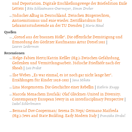
und Deportation. Digitale Erschließungswege der Briefedition Exile
Letters
|
Rita Schlautmann-Overmeyer
Simon Dreher
Jüdischer Alltag in Deutschland. Zwischen Bürgerrechten,
Antisemitismus und #nie wieder. Zertifikatskurs für
Lehramtsstudierende an der TU Dresden
|
Maria Häusl
Quellen
„Greuel aus der braunen Hölle“. Die öffentliche Demütigung und
Ermordung des Görlitzer Kaufmanns Artur Dresel 1935
|
Lauren Leiderman
Rezensionen
Helge-Fabien Hertz/Katrin Keßler (Hg.): Zwischen Gefährdung,
Gedenken und Vermittlungsarbeit. Jüdische Friedhöfe nach der
Shoah
|
Luis Probst
Ilse Weber: „Es war einmal, es ist noch gar nicht lange her“.
Erzählungen für Kinder 1928-1935
|
Jana Mikota
Lina Morgenstern: Die Geschichte einer Rebellin
|
Kathrin Knapp
Marcela Menachem Zoufalá/ Olaf Glöckner: United in Diversity.
Contemporary European Jewry in an interdisciplinary Perspective
|
Isabel Schlerkmann
Bernand Dov Cooperman/ Serena Di Nepi/ Germano Maifreda
(Hg.): Jews and State Building. Early Modern Italy
|
Franziska Strobel