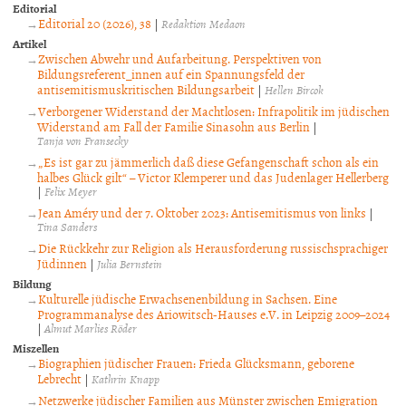
Editorial
Editorial 20 (2026), 38
|
Redaktion Medaon
Artikel
Zwischen Abwehr und Aufarbeitung. Perspektiven von
Bildungsreferent_innen auf ein Spannungsfeld der
antisemitismuskritischen Bildungsarbeit
|
Hellen Bircok
Verborgener Widerstand der Machtlosen: Infrapolitik im jüdischen
Widerstand am Fall der Familie Sinasohn aus Berlin
|
Tanja von Fransecky
„Es ist gar zu jämmerlich daß diese Gefangenschaft schon als ein
halbes Glück gilt“ – Victor Klemperer und das Judenlager Hellerberg
|
Felix Meyer
Jean Améry und der 7. Oktober 2023: Antisemitismus von links
|
Tina Sanders
Die Rückkehr zur Religion als Herausforderung russischsprachiger
Jüdinnen
|
Julia Bernstein
Bildung
Kulturelle jüdische Erwachsenenbildung in Sachsen. Eine
Programmanalyse des Ariowitsch-Hauses e.V. in Leipzig 2009–2024
|
Almut Marlies Röder
Miszellen
Biographien jüdischer Frauen: Frieda Glücksmann, geborene
Lebrecht
|
Kathrin Knapp
Netzwerke jüdischer Familien aus Münster zwischen Emigration