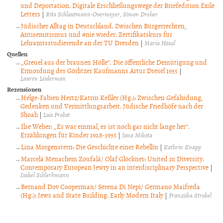
und Deportation. Digitale Erschließungswege der Briefedition Exile
Letters
|
Rita Schlautmann-Overmeyer
Simon Dreher
Jüdischer Alltag in Deutschland. Zwischen Bürgerrechten,
Antisemitismus und #nie wieder. Zertifikatskurs für
Lehramtsstudierende an der TU Dresden
|
Maria Häusl
Quellen
„Greuel aus der braunen Hölle“. Die öffentliche Demütigung und
Ermordung des Görlitzer Kaufmanns Artur Dresel 1935
|
Lauren Leiderman
Rezensionen
Helge-Fabien Hertz/Katrin Keßler (Hg.): Zwischen Gefährdung,
Gedenken und Vermittlungsarbeit. Jüdische Friedhöfe nach der
Shoah
|
Luis Probst
Ilse Weber: „Es war einmal, es ist noch gar nicht lange her“.
Erzählungen für Kinder 1928-1935
|
Jana Mikota
Lina Morgenstern: Die Geschichte einer Rebellin
|
Kathrin Knapp
Marcela Menachem Zoufalá/ Olaf Glöckner: United in Diversity.
Contemporary European Jewry in an interdisciplinary Perspective
|
Isabel Schlerkmann
Bernand Dov Cooperman/ Serena Di Nepi/ Germano Maifreda
(Hg.): Jews and State Building. Early Modern Italy
|
Franziska Strobel