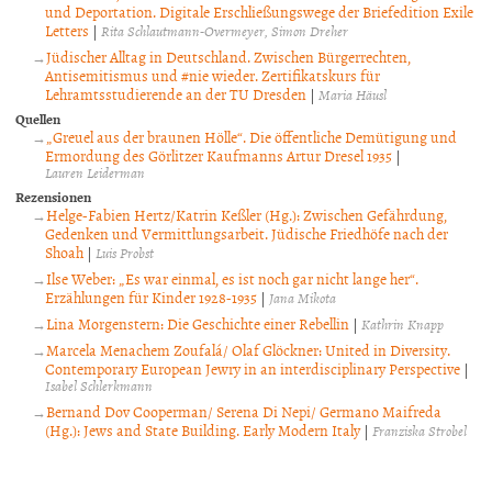
und Deportation. Digitale Erschließungswege der Briefedition Exile
Letters
|
Rita Schlautmann-Overmeyer
Simon Dreher
Jüdischer Alltag in Deutschland. Zwischen Bürgerrechten,
Antisemitismus und #nie wieder. Zertifikatskurs für
Lehramtsstudierende an der TU Dresden
|
Maria Häusl
Quellen
„Greuel aus der braunen Hölle“. Die öffentliche Demütigung und
Ermordung des Görlitzer Kaufmanns Artur Dresel 1935
|
Lauren Leiderman
Rezensionen
Helge-Fabien Hertz/Katrin Keßler (Hg.): Zwischen Gefährdung,
Gedenken und Vermittlungsarbeit. Jüdische Friedhöfe nach der
Shoah
|
Luis Probst
Ilse Weber: „Es war einmal, es ist noch gar nicht lange her“.
Erzählungen für Kinder 1928-1935
|
Jana Mikota
Lina Morgenstern: Die Geschichte einer Rebellin
|
Kathrin Knapp
Marcela Menachem Zoufalá/ Olaf Glöckner: United in Diversity.
Contemporary European Jewry in an interdisciplinary Perspective
|
Isabel Schlerkmann
Bernand Dov Cooperman/ Serena Di Nepi/ Germano Maifreda
(Hg.): Jews and State Building. Early Modern Italy
|
Franziska Strobel