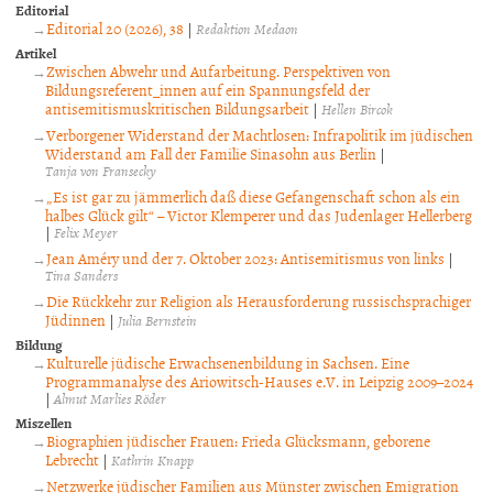
Editorial
Editorial 20 (2026), 38
|
Redaktion Medaon
Artikel
Zwischen Abwehr und Aufarbeitung. Perspektiven von
Bildungsreferent_innen auf ein Spannungsfeld der
antisemitismuskritischen Bildungsarbeit
|
Hellen Bircok
Verborgener Widerstand der Machtlosen: Infrapolitik im jüdischen
Widerstand am Fall der Familie Sinasohn aus Berlin
|
Tanja von Fransecky
„Es ist gar zu jämmerlich daß diese Gefangenschaft schon als ein
halbes Glück gilt“ – Victor Klemperer und das Judenlager Hellerberg
|
Felix Meyer
Jean Améry und der 7. Oktober 2023: Antisemitismus von links
|
Tina Sanders
Die Rückkehr zur Religion als Herausforderung russischsprachiger
Jüdinnen
|
Julia Bernstein
Bildung
Kulturelle jüdische Erwachsenenbildung in Sachsen. Eine
Programmanalyse des Ariowitsch-Hauses e.V. in Leipzig 2009–2024
|
Almut Marlies Röder
Miszellen
Biographien jüdischer Frauen: Frieda Glücksmann, geborene
Lebrecht
|
Kathrin Knapp
Netzwerke jüdischer Familien aus Münster zwischen Emigration