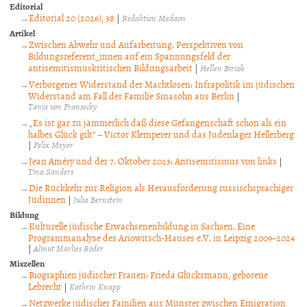
Editorial
Editorial 20 (2026), 38
|
Redaktion Medaon
Artikel
Zwischen Abwehr und Aufarbeitung. Perspektiven von
Bildungsreferent_innen auf ein Spannungsfeld der
antisemitismuskritischen Bildungsarbeit
|
Hellen Bircok
Verborgener Widerstand der Machtlosen: Infrapolitik im jüdischen
Widerstand am Fall der Familie Sinasohn aus Berlin
|
Tanja von Fransecky
„Es ist gar zu jämmerlich daß diese Gefangenschaft schon als ein
halbes Glück gilt“ – Victor Klemperer und das Judenlager Hellerberg
|
Felix Meyer
Jean Améry und der 7. Oktober 2023: Antisemitismus von links
|
Tina Sanders
Die Rückkehr zur Religion als Herausforderung russischsprachiger
Jüdinnen
|
Julia Bernstein
Bildung
Kulturelle jüdische Erwachsenenbildung in Sachsen. Eine
Programmanalyse des Ariowitsch-Hauses e.V. in Leipzig 2009–2024
|
Almut Marlies Röder
Miszellen
Biographien jüdischer Frauen: Frieda Glücksmann, geborene
Lebrecht
|
Kathrin Knapp
Netzwerke jüdischer Familien aus Münster zwischen Emigration