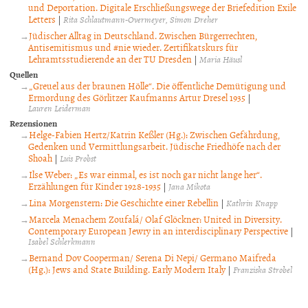
und Deportation. Digitale Erschließungswege der Briefedition Exile
Letters
|
Rita Schlautmann-Overmeyer
Simon Dreher
Jüdischer Alltag in Deutschland. Zwischen Bürgerrechten,
Antisemitismus und #nie wieder. Zertifikatskurs für
Lehramtsstudierende an der TU Dresden
|
Maria Häusl
Quellen
„Greuel aus der braunen Hölle“. Die öffentliche Demütigung und
Ermordung des Görlitzer Kaufmanns Artur Dresel 1935
|
Lauren Leiderman
Rezensionen
Helge-Fabien Hertz/Katrin Keßler (Hg.): Zwischen Gefährdung,
Gedenken und Vermittlungsarbeit. Jüdische Friedhöfe nach der
Shoah
|
Luis Probst
Ilse Weber: „Es war einmal, es ist noch gar nicht lange her“.
Erzählungen für Kinder 1928-1935
|
Jana Mikota
Lina Morgenstern: Die Geschichte einer Rebellin
|
Kathrin Knapp
Marcela Menachem Zoufalá/ Olaf Glöckner: United in Diversity.
Contemporary European Jewry in an interdisciplinary Perspective
|
Isabel Schlerkmann
Bernand Dov Cooperman/ Serena Di Nepi/ Germano Maifreda
(Hg.): Jews and State Building. Early Modern Italy
|
Franziska Strobel