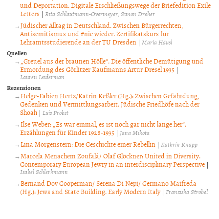
und Deportation. Digitale Erschließungswege der Briefedition Exile
Letters
|
Rita Schlautmann-Overmeyer
Simon Dreher
Jüdischer Alltag in Deutschland. Zwischen Bürgerrechten,
Antisemitismus und #nie wieder. Zertifikatskurs für
Lehramtsstudierende an der TU Dresden
|
Maria Häusl
Quellen
„Greuel aus der braunen Hölle“. Die öffentliche Demütigung und
Ermordung des Görlitzer Kaufmanns Artur Dresel 1935
|
Lauren Leiderman
Rezensionen
Helge-Fabien Hertz/Katrin Keßler (Hg.): Zwischen Gefährdung,
Gedenken und Vermittlungsarbeit. Jüdische Friedhöfe nach der
Shoah
|
Luis Probst
Ilse Weber: „Es war einmal, es ist noch gar nicht lange her“.
Erzählungen für Kinder 1928-1935
|
Jana Mikota
Lina Morgenstern: Die Geschichte einer Rebellin
|
Kathrin Knapp
Marcela Menachem Zoufalá/ Olaf Glöckner: United in Diversity.
Contemporary European Jewry in an interdisciplinary Perspective
|
Isabel Schlerkmann
Bernand Dov Cooperman/ Serena Di Nepi/ Germano Maifreda
(Hg.): Jews and State Building. Early Modern Italy
|
Franziska Strobel