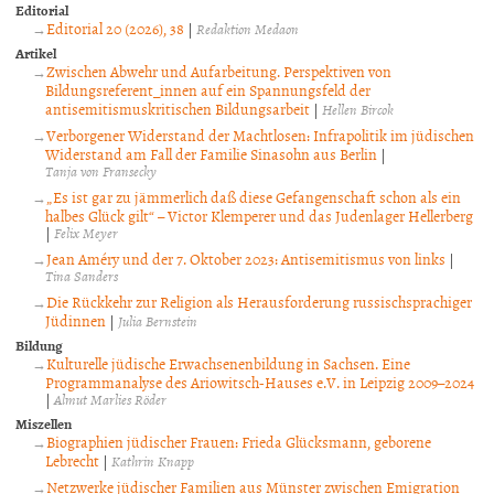
Editorial
Editorial 20 (2026), 38
|
Redaktion Medaon
Artikel
Zwischen Abwehr und Aufarbeitung. Perspektiven von
Bildungsreferent_innen auf ein Spannungsfeld der
antisemitismuskritischen Bildungsarbeit
|
Hellen Bircok
Verborgener Widerstand der Machtlosen: Infrapolitik im jüdischen
Widerstand am Fall der Familie Sinasohn aus Berlin
|
Tanja von Fransecky
„Es ist gar zu jämmerlich daß diese Gefangenschaft schon als ein
halbes Glück gilt“ – Victor Klemperer und das Judenlager Hellerberg
|
Felix Meyer
Jean Améry und der 7. Oktober 2023: Antisemitismus von links
|
Tina Sanders
Die Rückkehr zur Religion als Herausforderung russischsprachiger
Jüdinnen
|
Julia Bernstein
Bildung
Kulturelle jüdische Erwachsenenbildung in Sachsen. Eine
Programmanalyse des Ariowitsch-Hauses e.V. in Leipzig 2009–2024
|
Almut Marlies Röder
Miszellen
Biographien jüdischer Frauen: Frieda Glücksmann, geborene
Lebrecht
|
Kathrin Knapp
Netzwerke jüdischer Familien aus Münster zwischen Emigration