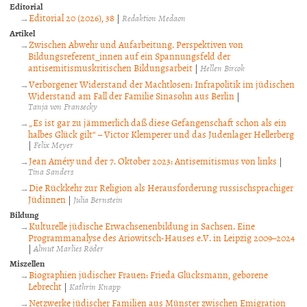
Editorial
Editorial 20 (2026), 38
|
Redaktion Medaon
Artikel
Zwischen Abwehr und Aufarbeitung. Perspektiven von
Bildungsreferent_innen auf ein Spannungsfeld der
antisemitismuskritischen Bildungsarbeit
|
Hellen Bircok
Verborgener Widerstand der Machtlosen: Infrapolitik im jüdischen
Widerstand am Fall der Familie Sinasohn aus Berlin
|
Tanja von Fransecky
„Es ist gar zu jämmerlich daß diese Gefangenschaft schon als ein
halbes Glück gilt“ – Victor Klemperer und das Judenlager Hellerberg
|
Felix Meyer
Jean Améry und der 7. Oktober 2023: Antisemitismus von links
|
Tina Sanders
Die Rückkehr zur Religion als Herausforderung russischsprachiger
Jüdinnen
|
Julia Bernstein
Bildung
Kulturelle jüdische Erwachsenenbildung in Sachsen. Eine
Programmanalyse des Ariowitsch-Hauses e.V. in Leipzig 2009–2024
|
Almut Marlies Röder
Miszellen
Biographien jüdischer Frauen: Frieda Glücksmann, geborene
Lebrecht
|
Kathrin Knapp
Netzwerke jüdischer Familien aus Münster zwischen Emigration