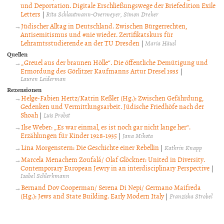
und Deportation. Digitale Erschließungswege der Briefedition Exile
Letters
|
Rita Schlautmann-Overmeyer
Simon Dreher
Jüdischer Alltag in Deutschland. Zwischen Bürgerrechten,
Antisemitismus und #nie wieder. Zertifikatskurs für
Lehramtsstudierende an der TU Dresden
|
Maria Häusl
Quellen
„Greuel aus der braunen Hölle“. Die öffentliche Demütigung und
Ermordung des Görlitzer Kaufmanns Artur Dresel 1935
|
Lauren Leiderman
Rezensionen
Helge-Fabien Hertz/Katrin Keßler (Hg.): Zwischen Gefährdung,
Gedenken und Vermittlungsarbeit. Jüdische Friedhöfe nach der
Shoah
|
Luis Probst
Ilse Weber: „Es war einmal, es ist noch gar nicht lange her“.
Erzählungen für Kinder 1928-1935
|
Jana Mikota
Lina Morgenstern: Die Geschichte einer Rebellin
|
Kathrin Knapp
Marcela Menachem Zoufalá/ Olaf Glöckner: United in Diversity.
Contemporary European Jewry in an interdisciplinary Perspective
|
Isabel Schlerkmann
Bernand Dov Cooperman/ Serena Di Nepi/ Germano Maifreda
(Hg.): Jews and State Building. Early Modern Italy
|
Franziska Strobel