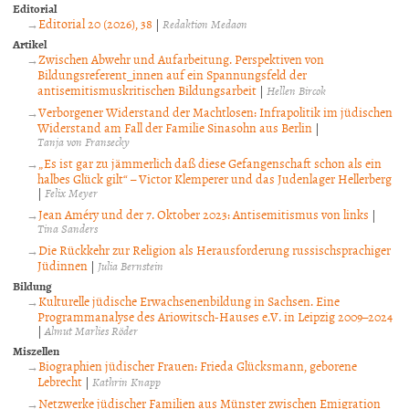
Editorial
Editorial 20 (2026), 38
|
Redaktion Medaon
Artikel
Zwischen Abwehr und Aufarbeitung. Perspektiven von
Bildungsreferent_innen auf ein Spannungsfeld der
antisemitismuskritischen Bildungsarbeit
|
Hellen Bircok
Verborgener Widerstand der Machtlosen: Infrapolitik im jüdischen
Widerstand am Fall der Familie Sinasohn aus Berlin
|
Tanja von Fransecky
„Es ist gar zu jämmerlich daß diese Gefangenschaft schon als ein
halbes Glück gilt“ – Victor Klemperer und das Judenlager Hellerberg
|
Felix Meyer
Jean Améry und der 7. Oktober 2023: Antisemitismus von links
|
Tina Sanders
Die Rückkehr zur Religion als Herausforderung russischsprachiger
Jüdinnen
|
Julia Bernstein
Bildung
Kulturelle jüdische Erwachsenenbildung in Sachsen. Eine
Programmanalyse des Ariowitsch-Hauses e.V. in Leipzig 2009–2024
|
Almut Marlies Röder
Miszellen
Biographien jüdischer Frauen: Frieda Glücksmann, geborene
Lebrecht
|
Kathrin Knapp
Netzwerke jüdischer Familien aus Münster zwischen Emigration