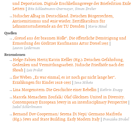
und Deportation. Digitale Erschließungswege der Briefedition Exile
Letters
|
Rita Schlautmann-Overmeyer
Simon Dreher
Jüdischer Alltag in Deutschland. Zwischen Bürgerrechten,
Antisemitismus und #nie wieder. Zertifikatskurs für
Lehramtsstudierende an der TU Dresden
|
Maria Häusl
Quellen
„Greuel aus der braunen Hölle“. Die öffentliche Demütigung und
Ermordung des Görlitzer Kaufmanns Artur Dresel 1935
|
Lauren Leiderman
Rezensionen
Helge-Fabien Hertz/Katrin Keßler (Hg.): Zwischen Gefährdung,
Gedenken und Vermittlungsarbeit. Jüdische Friedhöfe nach der
Shoah
|
Luis Probst
Ilse Weber: „Es war einmal, es ist noch gar nicht lange her“.
Erzählungen für Kinder 1928-1935
|
Jana Mikota
Lina Morgenstern: Die Geschichte einer Rebellin
|
Kathrin Knapp
Marcela Menachem Zoufalá/ Olaf Glöckner: United in Diversity.
Contemporary European Jewry in an interdisciplinary Perspective
|
Isabel Schlerkmann
Bernand Dov Cooperman/ Serena Di Nepi/ Germano Maifreda
(Hg.): Jews and State Building. Early Modern Italy
|
Franziska Strobel