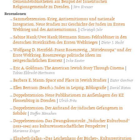
Gemeindebibliotheken am Beispiel der Israelitischen
Religionsgemeinde zu Dresden.
|
Jörn Kreuzer
Rezensionen
Sammelrezension: Krieg, Antisemitismus und nationale
Integration. Neue Studien zur Geschichte der Juden im Ersten
Weltkrieg und des Antisemitismus.
|
Christoph Jahr
Sabine Hank/Uwe Hank/Hermann Simon: Feldrabbiner in den
deutschen Streitkräften des Ersten Weltkrieges
|
Dieter J. Hecht
Wolfgang D. Herzfeld: Franz Rosenzweig, „Mitteleuropa“ und der
Erste Weltkrieg. Rosenzweigs politische Ideen im
zeitgeschichtlichen Kontext
|
Inka Sauter
Eric A. Goldman: The American Jewish Story Through Cinema
|
Tobias Ebbrecht-Hartmann
Barbara E. Mann: Space and Place in Jewish Studies
|
Eszter Gantner
Ellen Bertram (Bearb.): Juden in Leipzig. Bibliografie
|
Daniel Ristau
Doppelrezension: Neue Publikationen zu Außenlagern des KZ
Flossenbürg in Dresden
|
Ulrich Fritz
Doppelrezension: Der Aufstand der jüdischen Gefangenen in
Sobibór
|
Steffen Hänschen
Doppelrezension: Das Zwangskonstrukt „Jüdischer Kulturbund“
(1933–1941) aus kulturwissenschaftlicher Perspektive
|
Marianne Kröger
Elisabeth Gallas: »Das Leichenhaus der Bücher«. Kulturrestitution