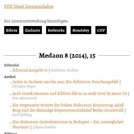
PDF-Datei herunterladen
Zur Literaturverwaltung hinzufügen:
Bibtex
Endnote
Refworks
Mendeley
CSV
Medaon 8 (2014), 15
Editorial
Editorial Ausgabe 15
|
Redaktion Medaon
Artikel
Juden in Sachsen 1933 bis 1945: Ein defizitäres Forschungsfeld
|
Christine Pieper
Arab-Israeli tensions and Kibbutz life in an early story by Amos Oz
|
Dvir Abramovich
Ein vergessener Streiter der frühen Holocaust-Erinnerung: Adolf
Burg und der ehemalige Deportationsbahnhof Berlin-Grunewald
|
Gerd Kühling
Das Holocaust-Gedenkzentrum in Budapest – Ein ‚unmögliches‘
Museum?
|
Ljiljana Radonic
Bildung