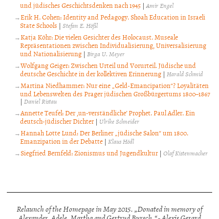
und jüdisches Geschichtsdenken nach 1945
|
Amir Engel
Erik H. Cohen: Identity and Pedagogy. Shoah Education in Israeli
State Schools
|
Stefan E. Hößl
Katja Köhr: Die vielen Gesichter des Holocaust. Museale
Repräsentationen zwischen Individualisierung, Universalisierung
und Nationalisierung
|
Birga U. Meyer
Wolfgang Geiger: Zwischen Urteil und Vorurteil. Jüdische und
deutsche Geschichte in der kollektiven Erinnerung
|
Harald Schmid
Martina Niedhammer: Nur eine „Geld-Emancipation“? Loyalitäten
und Lebenswelten des Prager jüdischen Großbürgertums 1800–1867
|
Daniel Ristau
Annette Teufel: Der ‚un-verständliche’ Prophet. Paul Adler. Ein
deutsch-jüdischer Dichter
|
Ulrike Schneider
Hannah Lotte Lund: Der Berliner „jüdische Salon“ um 1800.
Emanzipation in der Debatte
|
Klaus Hödl
Siegfried Bernfeld: Zionismus und Jugendkultur
|
Olaf Kistenmacher
Relaunch of the Homepage in May 2015. „Donated in memory of
Alexander, Adele, Martha and Gertrud Bursch.“ - Alexis Gerard