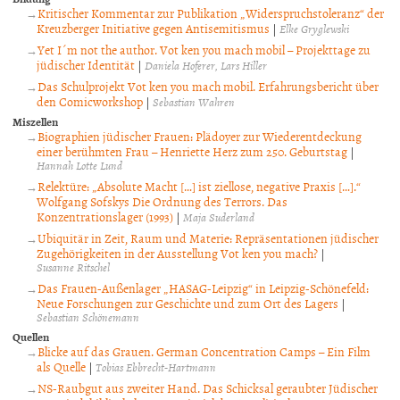
Kritischer Kommentar zur Publikation „Widerspruchstoleranz“ der
Kreuzberger Initiative gegen Antisemitismus
|
Elke Gryglewski
Yet I´m not the author. Vot ken you mach mobil – Projekttage zu
jüdischer Identität
|
Daniela Hoferer
Lars Hiller
Das Schulprojekt Vot ken you mach mobil. Erfahrungsbericht über
den Comicworkshop
|
Sebastian Wahren
Miszellen
Biographien jüdischer Frauen: Plädoyer zur Wiederentdeckung
einer berühmten Frau – Henriette Herz zum 250. Geburtstag
|
Hannah Lotte Lund
Relektüre: „Absolute Macht […] ist ziellose, negative Praxis […].“
Wolfgang Sofskys Die Ordnung des Terrors. Das
Konzentrationslager (1993)
|
Maja Suderland
Ubiquitär in Zeit, Raum und Materie: Repräsentationen jüdischer
Zugehörigkeiten in der Ausstellung Vot ken you mach?
|
Susanne Ritschel
Das Frauen-Außenlager „HASAG-Leipzig“ in Leipzig-Schönefeld:
Neue Forschungen zur Geschichte und zum Ort des Lagers
|
Sebastian Schönemann
Quellen
Blicke auf das Grauen. German Concentration Camps – Ein Film
als Quelle
|
Tobias Ebbrecht-Hartmann
NS-Raubgut aus zweiter Hand. Das Schicksal geraubter Jüdischer