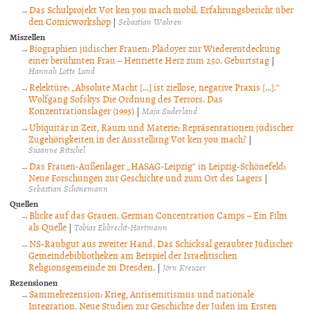
Das Schulprojekt Vot ken you mach mobil. Erfahrungsbericht über
den Comicworkshop
|
Sebastian Wahren
Miszellen
Biographien jüdischer Frauen: Plädoyer zur Wiederentdeckung
einer berühmten Frau – Henriette Herz zum 250. Geburtstag
|
Hannah Lotte Lund
Relektüre: „Absolute Macht […] ist ziellose, negative Praxis […].“
Wolfgang Sofskys Die Ordnung des Terrors. Das
Konzentrationslager (1993)
|
Maja Suderland
Ubiquitär in Zeit, Raum und Materie: Repräsentationen jüdischer
Zugehörigkeiten in der Ausstellung Vot ken you mach?
|
Susanne Ritschel
Das Frauen-Außenlager „HASAG-Leipzig“ in Leipzig-Schönefeld:
Neue Forschungen zur Geschichte und zum Ort des Lagers
|
Sebastian Schönemann
Quellen
Blicke auf das Grauen. German Concentration Camps – Ein Film
als Quelle
|
Tobias Ebbrecht-Hartmann
NS-Raubgut aus zweiter Hand. Das Schicksal geraubter Jüdischer
Gemeindebibliotheken am Beispiel der Israelitischen
Religionsgemeinde zu Dresden.
|
Jörn Kreuzer
Rezensionen
Sammelrezension: Krieg, Antisemitismus und nationale
Integration. Neue Studien zur Geschichte der Juden im Ersten