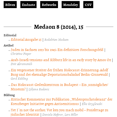
Bibtex
Endnote
Refworks
Mendeley
CSV
Medaon 8 (2014), 15
Editorial
Editorial Ausgabe 15
|
Redaktion Medaon
Artikel
Juden in Sachsen 1933 bis 1945: Ein defizitäres Forschungsfeld
|
Christine Pieper
Arab-Israeli tensions and Kibbutz life in an early story by Amos Oz
|
Dvir Abramovich
Ein vergessener Streiter der frühen Holocaust-Erinnerung: Adolf
Burg und der ehemalige Deportationsbahnhof Berlin-Grunewald
|
Gerd Kühling
Das Holocaust-Gedenkzentrum in Budapest – Ein ‚unmögliches‘
Museum?
|
Ljiljana Radonic
Bildung
Kritischer Kommentar zur Publikation „Widerspruchstoleranz“ der
Kreuzberger Initiative gegen Antisemitismus
|
Elke Gryglewski
Yet I´m not the author. Vot ken you mach mobil – Projekttage zu
jüdischer Identität
|
Daniela Hoferer
Lars Hiller