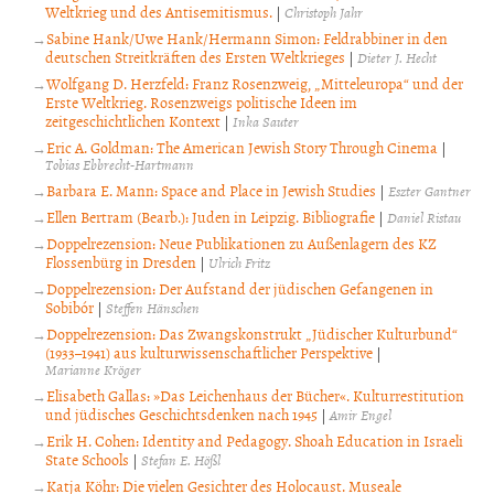
Weltkrieg und des Antisemitismus.
|
Christoph Jahr
Sabine Hank/Uwe Hank/Hermann Simon: Feldrabbiner in den
deutschen Streitkräften des Ersten Weltkrieges
|
Dieter J. Hecht
Wolfgang D. Herzfeld: Franz Rosenzweig, „Mitteleuropa“ und der
Erste Weltkrieg. Rosenzweigs politische Ideen im
zeitgeschichtlichen Kontext
|
Inka Sauter
Eric A. Goldman: The American Jewish Story Through Cinema
|
Tobias Ebbrecht-Hartmann
Barbara E. Mann: Space and Place in Jewish Studies
|
Eszter Gantner
Ellen Bertram (Bearb.): Juden in Leipzig. Bibliografie
|
Daniel Ristau
Doppelrezension: Neue Publikationen zu Außenlagern des KZ
Flossenbürg in Dresden
|
Ulrich Fritz
Doppelrezension: Der Aufstand der jüdischen Gefangenen in
Sobibór
|
Steffen Hänschen
Doppelrezension: Das Zwangskonstrukt „Jüdischer Kulturbund“
(1933–1941) aus kulturwissenschaftlicher Perspektive
|
Marianne Kröger
Elisabeth Gallas: »Das Leichenhaus der Bücher«. Kulturrestitution
und jüdisches Geschichtsdenken nach 1945
|
Amir Engel
Erik H. Cohen: Identity and Pedagogy. Shoah Education in Israeli
State Schools
|
Stefan E. Hößl
Katja Köhr: Die vielen Gesichter des Holocaust. Museale