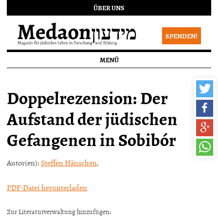
ÜBER UNS
SPENDEN!
MENÜ
Doppelrezension: Der
Aufstand der jüdischen
Gefangenen in Sobibór
Autor(en):
Steffen Hänschen
,
PDF-Datei herunterladen
Zur Literaturverwaltung hinzufügen: