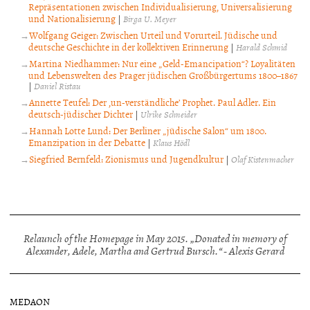
Repräsentationen zwischen Individualisierung, Universalisierung
und Nationalisierung
|
Birga U. Meyer
Wolfgang Geiger: Zwischen Urteil und Vorurteil. Jüdische und
deutsche Geschichte in der kollektiven Erinnerung
|
Harald Schmid
Martina Niedhammer: Nur eine „Geld-Emancipation“? Loyalitäten
und Lebenswelten des Prager jüdischen Großbürgertums 1800–1867
|
Daniel Ristau
Annette Teufel: Der ‚un-verständliche’ Prophet. Paul Adler. Ein
deutsch-jüdischer Dichter
|
Ulrike Schneider
Hannah Lotte Lund: Der Berliner „jüdische Salon“ um 1800.
Emanzipation in der Debatte
|
Klaus Hödl
Siegfried Bernfeld: Zionismus und Jugendkultur
|
Olaf Kistenmacher
Relaunch of the Homepage in May 2015. „Donated in memory of
Alexander, Adele, Martha and Gertrud Bursch.“ - Alexis Gerard
MEDAON