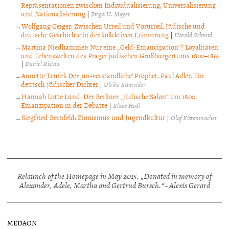
Repräsentationen zwischen Individualisierung, Universalisierung
und Nationalisierung
|
Birga U. Meyer
Wolfgang Geiger: Zwischen Urteil und Vorurteil. Jüdische und
deutsche Geschichte in der kollektiven Erinnerung
|
Harald Schmid
Martina Niedhammer: Nur eine „Geld-Emancipation“? Loyalitäten
und Lebenswelten des Prager jüdischen Großbürgertums 1800–1867
|
Daniel Ristau
Annette Teufel: Der ‚un-verständliche’ Prophet. Paul Adler. Ein
deutsch-jüdischer Dichter
|
Ulrike Schneider
Hannah Lotte Lund: Der Berliner „jüdische Salon“ um 1800.
Emanzipation in der Debatte
|
Klaus Hödl
Siegfried Bernfeld: Zionismus und Jugendkultur
|
Olaf Kistenmacher
Relaunch of the Homepage in May 2015. „Donated in memory of
Alexander, Adele, Martha and Gertrud Bursch.“ - Alexis Gerard
MEDAON