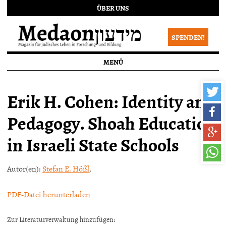
ÜBER UNS
SPENDEN!
MENÜ
Erik H. Cohen: Identity and
Pedagogy. Shoah Education
in Israeli State Schools
Autor(en):
Stefan E. Hößl
,
PDF-Datei herunterladen
Zur Literaturverwaltung hinzufügen: