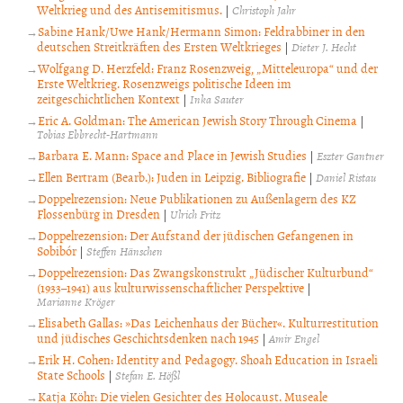
Weltkrieg und des Antisemitismus.
|
Christoph Jahr
Sabine Hank/Uwe Hank/Hermann Simon: Feldrabbiner in den
deutschen Streitkräften des Ersten Weltkrieges
|
Dieter J. Hecht
Wolfgang D. Herzfeld: Franz Rosenzweig, „Mitteleuropa“ und der
Erste Weltkrieg. Rosenzweigs politische Ideen im
zeitgeschichtlichen Kontext
|
Inka Sauter
Eric A. Goldman: The American Jewish Story Through Cinema
|
Tobias Ebbrecht-Hartmann
Barbara E. Mann: Space and Place in Jewish Studies
|
Eszter Gantner
Ellen Bertram (Bearb.): Juden in Leipzig. Bibliografie
|
Daniel Ristau
Doppelrezension: Neue Publikationen zu Außenlagern des KZ
Flossenbürg in Dresden
|
Ulrich Fritz
Doppelrezension: Der Aufstand der jüdischen Gefangenen in
Sobibór
|
Steffen Hänschen
Doppelrezension: Das Zwangskonstrukt „Jüdischer Kulturbund“
(1933–1941) aus kulturwissenschaftlicher Perspektive
|
Marianne Kröger
Elisabeth Gallas: »Das Leichenhaus der Bücher«. Kulturrestitution
und jüdisches Geschichtsdenken nach 1945
|
Amir Engel
Erik H. Cohen: Identity and Pedagogy. Shoah Education in Israeli
State Schools
|
Stefan E. Hößl
Katja Köhr: Die vielen Gesichter des Holocaust. Museale