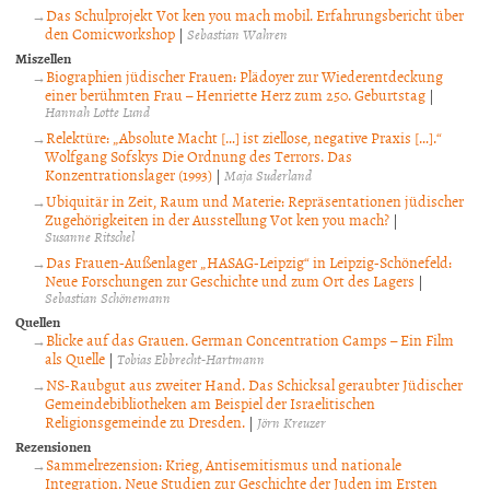
Das Schulprojekt Vot ken you mach mobil. Erfahrungsbericht über
den Comicworkshop
|
Sebastian Wahren
Miszellen
Biographien jüdischer Frauen: Plädoyer zur Wiederentdeckung
einer berühmten Frau – Henriette Herz zum 250. Geburtstag
|
Hannah Lotte Lund
Relektüre: „Absolute Macht […] ist ziellose, negative Praxis […].“
Wolfgang Sofskys Die Ordnung des Terrors. Das
Konzentrationslager (1993)
|
Maja Suderland
Ubiquitär in Zeit, Raum und Materie: Repräsentationen jüdischer
Zugehörigkeiten in der Ausstellung Vot ken you mach?
|
Susanne Ritschel
Das Frauen-Außenlager „HASAG-Leipzig“ in Leipzig-Schönefeld:
Neue Forschungen zur Geschichte und zum Ort des Lagers
|
Sebastian Schönemann
Quellen
Blicke auf das Grauen. German Concentration Camps – Ein Film
als Quelle
|
Tobias Ebbrecht-Hartmann
NS-Raubgut aus zweiter Hand. Das Schicksal geraubter Jüdischer
Gemeindebibliotheken am Beispiel der Israelitischen
Religionsgemeinde zu Dresden.
|
Jörn Kreuzer
Rezensionen
Sammelrezension: Krieg, Antisemitismus und nationale
Integration. Neue Studien zur Geschichte der Juden im Ersten