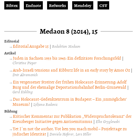
Bibtex
Endnote
Refworks
Mendeley
CSV
Medaon 8 (2014), 15
Editorial
Editorial Ausgabe 15
|
Redaktion Medaon
Artikel
Juden in Sachsen 1933 bis 1945: Ein defizitäres Forschungsfeld
|
Christine Pieper
Arab-Israeli tensions and Kibbutz life in an early story by Amos Oz
|
Dvir Abramovich
Ein vergessener Streiter der frühen Holocaust-Erinnerung: Adolf
Burg und der ehemalige Deportationsbahnhof Berlin-Grunewald
|
Gerd Kühling
Das Holocaust-Gedenkzentrum in Budapest – Ein ‚unmögliches‘
Museum?
|
Ljiljana Radonic
Bildung
Kritischer Kommentar zur Publikation „Widerspruchstoleranz“ der
Kreuzberger Initiative gegen Antisemitismus
|
Elke Gryglewski
Yet I´m not the author. Vot ken you mach mobil – Projekttage zu
jüdischer Identität
|
Daniela Hoferer
Lars Hiller