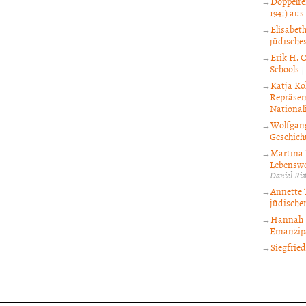
Doppelre
1941) aus
Elisabet
jüdische
Erik H. 
Schools
Katja Kö
Repräsen
National
Wolfgang
Geschicht
Martina 
Lebenswe
Daniel Ris
Annette T
jüdischer
Hannah L
Emanzipa
Siegfrie