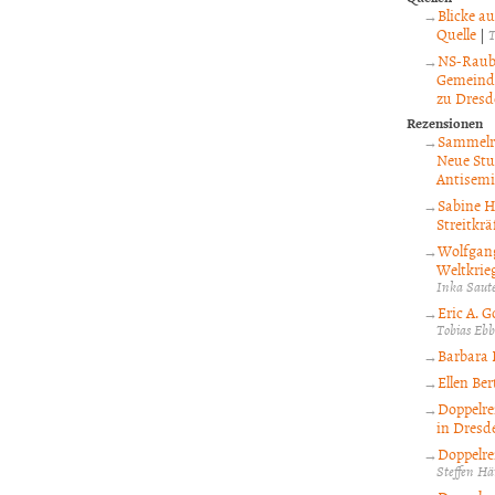
Blicke a
Quelle
|
T
NS-Raubg
Gemeinde
zu Dresd
Rezensionen
Sammelre
Neue Stu
Antisemi
Sabine 
Streitkrä
Wolfgang
Weltkrieg
Inka Saut
Eric A. 
Tobias Eb
Barbara 
Ellen Ber
Doppelre
in Dresd
Doppelre
Steffen H