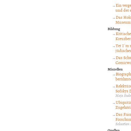
Ein verg
und der 
Das Holo
Museum
Bildung
Kritisch
Kreuzber
Yet I´m 
jüdischer
Das Schu
Comicwo
Miszellen
Biograph
berühmte
Relektüre
Sofskys 
Maja Sude
Ubiquitä
Zugehöri
Das Frau
Forschun
Sebastian
Quellen