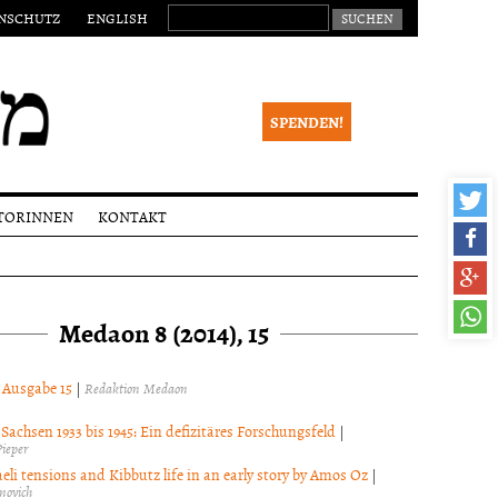
SUCHEN NACH:
NSCHUTZ
ENGLISH
SPENDEN!
TORINNEN
KONTAKT
eichungen
Impressum
alia
Newsletter
Medaon 8 (2014), 15
ktionsverfahren
 Begutachtung
right
l Ausgabe 15
|
Redaktion Medaon
Sachsen 1933 bis 1945: Ein defizitäres Forschungsfeld
|
Pieper
eli tensions and Kibbutz life in an early story by Amos Oz
|
movich