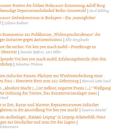
essener Streiter der frühen Holocaust-Erinnerung: Adolf Burg
ehemalige Deportationsbahnhof Berlin-Grunewald
|
Gerd Kühling
caust-Gedenkzentrum in Budapest – Ein ‚unmögliches‘
?
|
Ljiljana Radonic
er Kommentar zur Publikation „Widerspruchstoleranz“ der
ger Initiative gegen Antisemitismus
|
Elke Gryglewski
not the author. Vot ken you mach mobil – Projekttage zu
 Identität
|
Daniela Hoferer
Lars Hiller
lprojekt Vot ken you mach mobil. Erfahrungsbericht über den
rkshop
|
Sebastian Wahren
ien jüdischer Frauen: Plädoyer zur Wiederentdeckung einer
n Frau – Henriette Herz zum 250. Geburtstag
|
Hannah Lotte Lund
: „Absolute Macht […] ist ziellose, negative Praxis […].“ Wolfgang
Die Ordnung des Terrors. Das Konzentrationslager (1993)
|
rland
r in Zeit, Raum und Materie: Repräsentationen jüdischer
gkeiten in der Ausstellung Vot ken you mach?
|
Susanne Ritschel
en-Außenlager „HASAG-Leipzig“ in Leipzig-Schönefeld: Neue
gen zur Geschichte und zum Ort des Lagers
|
 Schönemann