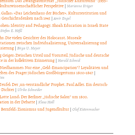
zension: Das Zwangskonstrukt „Jüdischer Kulturbund“ (1933–
 kulturwissenschaftlicher Perspektive
|
Marianne Kröger
h Gallas: »Das Leichenhaus der Bücher«. Kulturrestitution und
s Geschichtsdenken nach 1945
|
Amir Engel
Cohen: Identity and Pedagogy. Shoah Education in Israeli State
|
Stefan E. Hößl
hr: Die vielen Gesichter des Holocaust. Museale
tationen zwischen Individualisierung, Universalisierung und
isierung
|
Birga U. Meyer
 Geiger: Zwischen Urteil und Vorurteil. Jüdische und deutsche
e in der kollektiven Erinnerung
|
Harald Schmid
Niedhammer: Nur eine „Geld-Emancipation“? Loyalitäten und
lten des Prager jüdischen Großbürgertums 1800–1867
|
tau
eufel: Der ‚un-verständliche’ Prophet. Paul Adler. Ein deutsch-
 Dichter
|
Ulrike Schneider
otte Lund: Der Berliner „jüdische Salon“ um 1800.
tion in der Debatte
|
Klaus Hödl
d Bernfeld: Zionismus und Jugendkultur
|
Olaf Kistenmacher