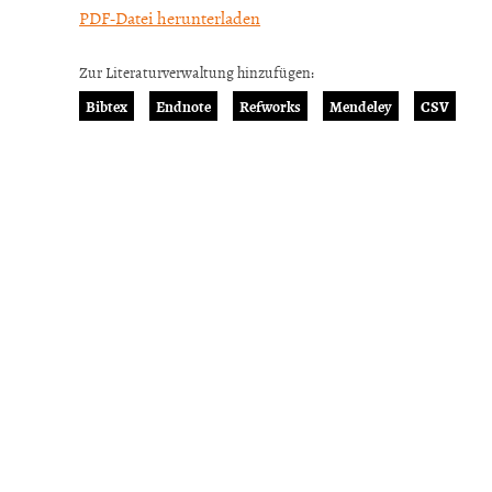
PDF-Datei herunterladen
Zur Literaturverwaltung hinzufügen:
Bibtex
Endnote
Refworks
Mendeley
CSV