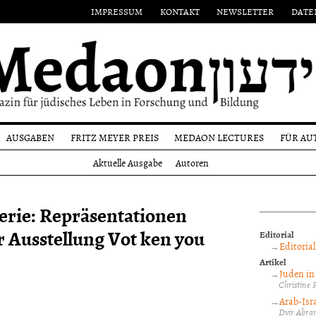
IMPRESSUM
KONTAKT
NEWSLETTER
DATE
AUSGABEN
FRITZ MEYER PREIS
MEDAON LECTURES
FÜR AU
Aktuelle
Namensgeber
Einr
Aktuelle Ausgabe
Autoren
Ausgabe
on
Preisträger
Form
Alle
n
Ausgaben
Reda
erie: Repräsentationen
und
Autoren
r Ausstellung Vot ken you
Editorial
Copy
Editoria
Artikel
Juden in 
Christine 
Arab-Isra
Dvir Abra