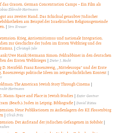
uf das Grauen. German Concentration Camps – Ein Film als
obias Ebbrecht-Hartmann
ut aus zweiter Hand. Das Schicksal geraubter Jüdischer
bibliotheken am Beispiel der Israelitischen Religionsgemeinde
en.
|
Jörn Kreuzer
zension: Krieg, Antisemitismus und nationale Integration.
dien zur Geschichte der Juden im Ersten Weltkrieg und des
tismus.
|
Christoph Jahr
Hank/Uwe Hank/Hermann Simon: Feldrabbiner in den deutschen
ften des Ersten Weltkrieges
|
Dieter J. Hecht
 D. Herzfeld: Franz Rosenzweig, „Mitteleuropa“ und der Erste
. Rosenzweigs politische Ideen im zeitgeschichtlichen Kontext
|
er
Goldman: The American Jewish Story Through Cinema
|
brecht-Hartmann
E. Mann: Space and Place in Jewish Studies
|
Eszter Gantner
tram (Bearb.): Juden in Leipzig. Bibliografie
|
Daniel Ristau
zension: Neue Publikationen zu Außenlagern des KZ Flossenbürg
en
|
Ulrich Fritz
zension: Der Aufstand der jüdischen Gefangenen in Sobibór
|
änschen