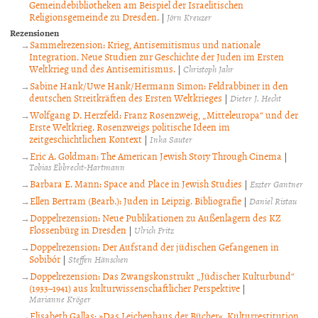
Gemeindebibliotheken am Beispiel der Israelitischen
Religionsgemeinde zu Dresden.
|
Jörn Kreuzer
Rezensionen
Sammelrezension: Krieg, Antisemitismus und nationale
Integration. Neue Studien zur Geschichte der Juden im Ersten
Weltkrieg und des Antisemitismus.
|
Christoph Jahr
Sabine Hank/Uwe Hank/Hermann Simon: Feldrabbiner in den
deutschen Streitkräften des Ersten Weltkrieges
|
Dieter J. Hecht
Wolfgang D. Herzfeld: Franz Rosenzweig, „Mitteleuropa“ und der
Erste Weltkrieg. Rosenzweigs politische Ideen im
zeitgeschichtlichen Kontext
|
Inka Sauter
Eric A. Goldman: The American Jewish Story Through Cinema
|
Tobias Ebbrecht-Hartmann
Barbara E. Mann: Space and Place in Jewish Studies
|
Eszter Gantner
Ellen Bertram (Bearb.): Juden in Leipzig. Bibliografie
|
Daniel Ristau
Doppelrezension: Neue Publikationen zu Außenlagern des KZ
Flossenbürg in Dresden
|
Ulrich Fritz
Doppelrezension: Der Aufstand der jüdischen Gefangenen in
Sobibór
|
Steffen Hänschen
Doppelrezension: Das Zwangskonstrukt „Jüdischer Kulturbund“
(1933–1941) aus kulturwissenschaftlicher Perspektive
|
Marianne Kröger
Elisabeth Gallas: »Das Leichenhaus der Bücher«. Kulturrestitution