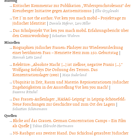
Bildung
Kritischer Kommentar zur Publikation „Widerspruchstoleranz“ der
Kreuzberger Initiative gegen Antisemitismus
|
Elke Gryglewski
Yet I´m not the author. Vot ken you mach mobil – Projekttage zu
jüdischer Identität
|
Daniela Hoferer
Lars Hiller
Das Schulprojekt Vot ken you mach mobil. Erfahrungsbericht über
den Comicworkshop
|
Sebastian Wahren
Miszellen
Biographien jüdischer Frauen: Plädoyer zur Wiederentdeckung
einer berühmten Frau – Henriette Herz zum 250. Geburtstag
|
Hannah Lotte Lund
Relektüre: „Absolute Macht […] ist ziellose, negative Praxis […].“
Wolfgang Sofskys Die Ordnung des Terrors. Das
Konzentrationslager (1993)
|
Maja Suderland
Ubiquitär in Zeit, Raum und Materie: Repräsentationen jüdischer
Zugehörigkeiten in der Ausstellung Vot ken you mach?
|
Susanne Ritschel
Das Frauen-Außenlager „HASAG-Leipzig“ in Leipzig-Schönefeld:
Neue Forschungen zur Geschichte und zum Ort des Lagers
|
Sebastian Schönemann
Quellen
Blicke auf das Grauen. German Concentration Camps – Ein Film
als Quelle
|
Tobias Ebbrecht-Hartmann
NS-Raubgut aus zweiter Hand. Das Schicksal geraubter Jüdischer