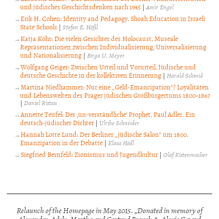
und jüdisches Geschichtsdenken nach 1945
|
Amir Engel
Erik H. Cohen: Identity and Pedagogy. Shoah Education in Israeli
State Schools
|
Stefan E. Hößl
Katja Köhr: Die vielen Gesichter des Holocaust. Museale
Repräsentationen zwischen Individualisierung, Universalisierung
und Nationalisierung
|
Birga U. Meyer
Wolfgang Geiger: Zwischen Urteil und Vorurteil. Jüdische und
deutsche Geschichte in der kollektiven Erinnerung
|
Harald Schmid
Martina Niedhammer: Nur eine „Geld-Emancipation“? Loyalitäten
und Lebenswelten des Prager jüdischen Großbürgertums 1800–1867
|
Daniel Ristau
Annette Teufel: Der ‚un-verständliche’ Prophet. Paul Adler. Ein
deutsch-jüdischer Dichter
|
Ulrike Schneider
Hannah Lotte Lund: Der Berliner „jüdische Salon“ um 1800.
Emanzipation in der Debatte
|
Klaus Hödl
Siegfried Bernfeld: Zionismus und Jugendkultur
|
Olaf Kistenmacher
Relaunch of the Homepage in May 2015. „Donated in memory of