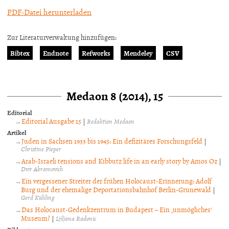
PDF-Datei herunterladen
Zur Literaturverwaltung hinzufügen:
Bibtex
Endnote
Refworks
Mendeley
CSV
Medaon 8 (2014), 15
Editorial
Editorial Ausgabe 15
|
Redaktion Medaon
Artikel
Juden in Sachsen 1933 bis 1945: Ein defizitäres Forschungsfeld
|
Christine Pieper
Arab-Israeli tensions and Kibbutz life in an early story by Amos Oz
|
Dvir Abramovich
Ein vergessener Streiter der frühen Holocaust-Erinnerung: Adolf
Burg und der ehemalige Deportationsbahnhof Berlin-Grunewald
|
Gerd Kühling
Das Holocaust-Gedenkzentrum in Budapest – Ein ‚unmögliches‘
Museum?
|
Ljiljana Radonic