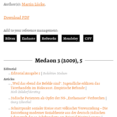
Author(s):
Martin Lücke
,
Download PDF
Add to your reference management:
Bibtex
Endnote
Refworks
Mendeley
CSV
Medaon 3 (2009), 5
Editorial
Editorial Ausgabe 5
|
Redaktion Medaon
Articles
„Weil das ebend die Befehle sind“. Jugendliche erklären das
Täterhandeln im Holocaust. Empirische Befunde
|
Meik Zülsdorf-Kersting
Jüdische Patienten als Opfer der NS-„Euthanasie“-Verbrechen
|
Georg Lilienthal
Schnittpunkt sozialer Kreise statt völkischer Verwurzelung – Die
Entstehung moderner Sozialtheorie aus der deutsch-jüdischen
Lebenswelt des 19. Jahrhunderts am Beispiel Moritz Lazarus