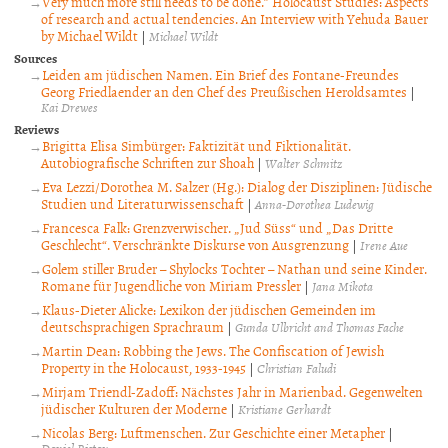
Very much more still needs to be done.” Holocaust Studies: Aspects
of research and actual tendencies. An Interview with Yehuda Bauer
by Michael Wildt
|
Michael Wildt
Sources
Leiden am jüdischen Namen. Ein Brief des Fontane-Freundes
Georg Friedlaender an den Chef des Preußischen Heroldsamtes
|
Kai Drewes
Reviews
Brigitta Elisa Simbürger: Faktizität und Fiktionalität.
Autobiografische Schriften zur Shoah
|
Walter Schmitz
Eva Lezzi/Dorothea M. Salzer (Hg.): Dialog der Disziplinen: Jüdische
Studien und Literaturwissenschaft
|
Anna-Dorothea Ludewig
Francesca Falk: Grenzverwischer. „Jud Süss“ und „Das Dritte
Geschlecht“. Verschränkte Diskurse von Ausgrenzung
|
Irene Aue
Golem stiller Bruder – Shylocks Tochter – Nathan und seine Kinder.
Romane für Jugendliche von Miriam Pressler
|
Jana Mikota
Klaus-Dieter Alicke: Lexikon der jüdischen Gemeinden im
deutschsprachigen Sprachraum
|
Gunda Ulbricht and Thomas Fache
Martin Dean: Robbing the Jews. The Confiscation of Jewish
Property in the Holocaust, 1933-1945
|
Christian Faludi
Mirjam Triendl-Zadoff: Nächstes Jahr in Marienbad. Gegenwelten
jüdischer Kulturen der Moderne
|
Kristiane Gerhardt
Nicolas Berg: Luftmenschen. Zur Geschichte einer Metapher
|