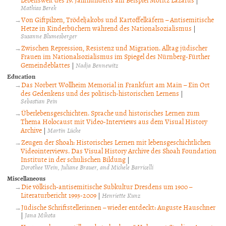
|
Mathias Berek
Von Giftpilzen, Trödeljakobs und Kartoffelkäfern – Antisemitische
Hetze in Kinderbüchern während des Nationalsozialismus
|
Susanne Blumesberger
Zwischen Repression, Resistenz und Migration. Alltag jüdischer
Frauen im Nationalsozialismus im Spiegel des Nürnberg-Fürther
Gemeindeblattes
|
Nadja Bennewitz
Education
Das Norbert Wollheim Memorial in Frankfurt am Main – Ein Ort
des Gedenkens und des politisch-historischen Lernens
|
Sebastian Pein
Überlebensgeschichten. Sprache und historisches Lernen zum
Thema Holocaust mit Video-Interviews aus dem Visual History
Archive
|
Martin Lücke
Zeugen der Shoah: Historisches Lernen mit lebensgeschichtlichen
Videointerviews. Das Visual History Archive des Shoah Foundation
Institute in der schulischen Bildung
|
Dorothee Wein, Juliane Brauer, and Michele Barricelli
Miscellaneous
Die völkisch-antisemitische Subkultur Dresdens um 1900 –
Literaturbericht 1993-2009
|
Henriette Kunz
Jüdische Schriftstellerinnen – wieder entdeckt: Auguste Hauschner
|
Jana Mikota