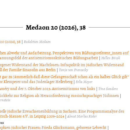
Medaon 20 (2026), 38
20 (2026), 38
|
Redaktion Medaon
hen Abwehr und Aufarbeitung. Perspektiven von Bildungsreferent_innen auf
pannungsfeld der antisemitismuskritischen Bildungsarbeit
|
Hellen Bircok
rgener Widerstand der Machtlosen: Infrapolitik im jüdischen Widerstand
l der Familie Sinasohn aus Berlin
|
Tanja von Fransecky
st gar zu jämmerlich daß diese Gefangenschaft schon als ein halbes Glück gilt“
tor Klemperer und das Judenlager Hellerberg
|
Felix Meyer
Améry und der 7. Oktober 2023: Antisemitismus von links
|
Tina Sanders
ückkehr zur Religion als Herausforderung russischsprachiger Jüdinnen
|
ernstein
relle jüdische Erwachsenenbildung in Sachsen. Eine Programmanalyse des
itsch-Hauses e.V. in Leipzig 2009–2024
|
Almut Marlies Röder
ous
aphien jüdischer Frauen: Frieda Glücksmann, geborene Lebrecht
|