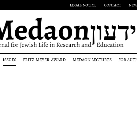
LEGAL NOTICE
CONTACT
NEW
ISSUES
FRITZ-MEYER-AWARD
MEDAON LECTURES
FOR AUT
Eponym
Submi
Authors
l
Past
Guide
Issues
Award-
Winners
Editor
Most
ons
proce
recent
and p
Issue
revi
Copyr
noti