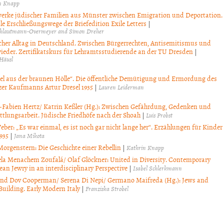
n Knapp
erke jüdischer Familien aus Münster zwischen Emigration und Deportation.
le Erschließungswege der Briefedition Exile Letters
|
chlautmann-Overmeyer and Simon Dreher
cher Alltag in Deutschland. Zwischen Bürgerrechten, Antisemitismus und
wieder. Zertifikatskurs für Lehramtsstudierende an der TU Dresden
|
Häusl
el aus der braunen Hölle“. Die öffentliche Demütigung und Ermordung des
tzer Kaufmanns Artur Dresel 1935
|
Lauren Leiderman
-Fabien Hertz/ Katrin Keßler (Hg.): Zwischen Gefährdung, Gedenken und
ttlungsarbeit. Jüdische Friedhöfe nach der Shoah
|
Luis Probst
eber: „Es war einmal, es ist noch gar nicht lange her“. Erzählungen für Kinder
935
|
Jana Mikota
Morgenstern: Die Geschichte einer Rebellin
|
Kathrin Knapp
la Menachem Zoufalá/ Olaf Glöckner: United in Diversity. Contemporary
an Jewry in an interdisciplinary Perspective
|
Isabel Schlerkmann
nd Dov Cooperman/ Serena Di Nepi/ Germano Maifreda (Hg.): Jews and
Building. Early Modern Italy
|
Franziska Strobel