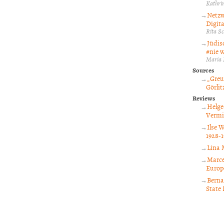
Kathri
Netzw
Digita
Rita S
Jüdis
#nie 
Maria 
Sources
„Greu
Görli
Reviews
Helge
Vermi
Ilse W
1928-1
Lina 
Marce
Europe
Berna
State 