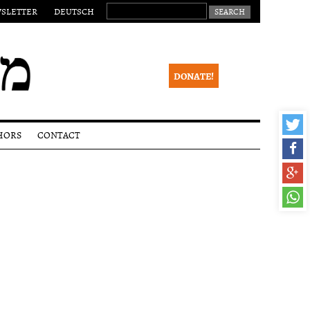
SEARCH FOR:
SLETTER
DEUTSCH
DONATE!
HORS
CONTACT
ssions
Legal
notice
lines
Newsletter
ial
ss
eer
ew
ight
ce