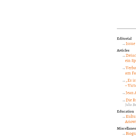
Editorial
Issue 
Articles
Zwisc
ein S
Verbo
am Fal
„Es i
– Vic
Jean 
Die R
Julia B
Education
Kultu
Ariow
Miscellane
Biogr