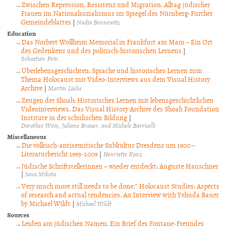
Zwischen Repression, Resistenz und Migration. Alltag jüdischer
Frauen im Nationalsozialismus im Spiegel des Nürnberg-Fürther
Gemeindeblattes
|
Nadja Bennewitz
Education
Das Norbert Wollheim Memorial in Frankfurt am Main – Ein Ort
des Gedenkens und des politisch-historischen Lernens
|
Sebastian Pein
Überlebensgeschichten. Sprache und historisches Lernen zum
Thema Holocaust mit Video-Interviews aus dem Visual History
Archive
|
Martin Lücke
Zeugen der Shoah: Historisches Lernen mit lebensgeschichtlichen
Videointerviews. Das Visual History Archive des Shoah Foundation
Institute in der schulischen Bildung
|
Dorothee Wein, Juliane Brauer, and Michele Barricelli
Miscellaneous
Die völkisch-antisemitische Subkultur Dresdens um 1900 –
Literaturbericht 1993-2009
|
Henriette Kunz
Jüdische Schriftstellerinnen – wieder entdeckt: Auguste Hauschner
|
Jana Mikota
Very much more still needs to be done.” Holocaust Studies: Aspects
of research and actual tendencies. An Interview with Yehuda Bauer
by Michael Wildt
|
Michael Wildt
Sources
Leiden am jüdischen Namen. Ein Brief des Fontane-Freundes