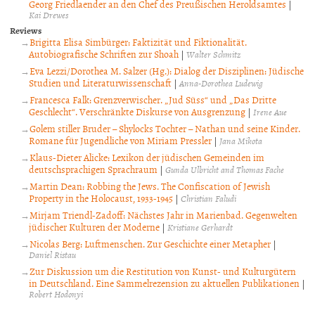
Georg Friedlaender an den Chef des Preußischen Heroldsamtes
|
Kai Drewes
Reviews
Brigitta Elisa Simbürger: Faktizität und Fiktionalität.
Autobiografische Schriften zur Shoah
|
Walter Schmitz
Eva Lezzi/Dorothea M. Salzer (Hg.): Dialog der Disziplinen: Jüdische
Studien und Literaturwissenschaft
|
Anna-Dorothea Ludewig
Francesca Falk: Grenzverwischer. „Jud Süss“ und „Das Dritte
Geschlecht“. Verschränkte Diskurse von Ausgrenzung
|
Irene Aue
Golem stiller Bruder – Shylocks Tochter – Nathan und seine Kinder.
Romane für Jugendliche von Miriam Pressler
|
Jana Mikota
Klaus-Dieter Alicke: Lexikon der jüdischen Gemeinden im
deutschsprachigen Sprachraum
|
Gunda Ulbricht and Thomas Fache
Martin Dean: Robbing the Jews. The Confiscation of Jewish
Property in the Holocaust, 1933-1945
|
Christian Faludi
Mirjam Triendl-Zadoff: Nächstes Jahr in Marienbad. Gegenwelten
jüdischer Kulturen der Moderne
|
Kristiane Gerhardt
Nicolas Berg: Luftmenschen. Zur Geschichte einer Metapher
|
Daniel Ristau
Zur Diskussion um die Restitution von Kunst- und Kulturgütern
in Deutschland. Eine Sammelrezension zu aktuellen Publikationen
|
Robert Hodonyi