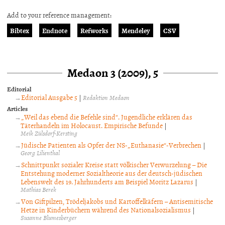
Add to your reference management:
Bibtex
Endnote
Refworks
Mendeley
CSV
Medaon 3 (2009), 5
Editorial
Editorial Ausgabe 5
|
Redaktion Medaon
Articles
„Weil das ebend die Befehle sind“. Jugendliche erklären das
Täterhandeln im Holocaust. Empirische Befunde
|
Meik Zülsdorf-Kersting
Jüdische Patienten als Opfer der NS-„Euthanasie“-Verbrechen
|
Georg Lilienthal
Schnittpunkt sozialer Kreise statt völkischer Verwurzelung – Die
Entstehung moderner Sozialtheorie aus der deutsch-jüdischen
Lebenswelt des 19. Jahrhunderts am Beispiel Moritz Lazarus
|
Mathias Berek
Von Giftpilzen, Trödeljakobs und Kartoffelkäfern – Antisemitische
Hetze in Kinderbüchern während des Nationalsozialismus
|
Susanne Blumesberger