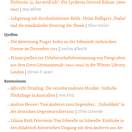
Dichterin, ja, das weiß ich“: Die Lyrikerin Gertrud Kolmar (1894-
1943)
|
Jana Mikota
Lobgesang mit durchschnittener Kehle. Heinz Holligers „Psalm“
und die musikalische Deutung der Shoah
|
Oliver Geisler
Quellen
Die Abweisung Prager Juden an der böhmisch-sächsischen
Grenze im Dezember 1744
|
Joachim Albrecht
Primärquellen zur Urheberschaftsbestimmung von Fotografien
aus dem Getto Litzmannstadt (1940-1944) in der Wiener Library,
London
|
Miriam Y. Arani
Rezensionen
Albrecht Dümling: Die verschwundenen Musiker. Jüdische
Flüchtlinge in Australien
|
Sven Fritz
Andrea Heuser: Vom Anderen zum Gegenüber. „Jüdischkeit“ in
der deutschen Gegenwartsliteratur
|
Ulrike Schneider
Liliana Ruth Feierstein: Von Schwelle zu Schwelle: Einblicke in
den didaktisch-historischen Umgang mit dem Anderen aus der