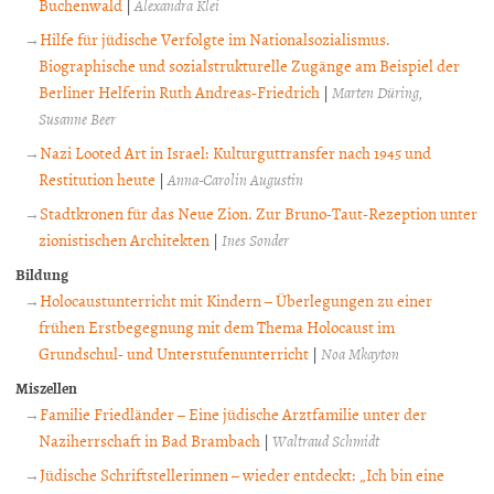
Buchenwald
|
Alexandra Klei
Hilfe für jüdische Verfolgte im Nationalsozialismus.
Biographische und sozialstrukturelle Zugänge am Beispiel der
Berliner Helferin Ruth Andreas-Friedrich
|
Marten Düring
Susanne Beer
Nazi Looted Art in Israel: Kulturguttransfer nach 1945 und
Restitution heute
|
Anna-Carolin Augustin
Stadtkronen für das Neue Zion. Zur Bruno-Taut-Rezeption unter
zionistischen Architekten
|
Ines Sonder
Bildung
Holocaustunterricht mit Kindern – Überlegungen zu einer
frühen Erstbegegnung mit dem Thema Holocaust im
Grundschul- und Unterstufenunterricht
|
Noa Mkayton
Miszellen
Familie Friedländer – Eine jüdische Arztfamilie unter der
Naziherrschaft in Bad Brambach
|
Waltraud Schmidt
Jüdische Schriftstellerinnen – wieder entdeckt: „Ich bin eine