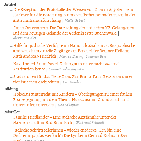
Artikel
Die Rezeption der Protokolle der Weisen von Zion in Ägypten – ein
Plädoyer für die Beachtung raumspezifischer Besonderheiten in der
Antisemitismusforschung
|
Malte Gebert
Einen Ort erinnern. Die Darstellung der jüdischen KZ-Gefangenen
auf dem heutigen Gelände der Gedenkstätte Buchenwald
|
Alexandra Klei
Hilfe für jüdische Verfolgte im Nationalsozialismus. Biographische
und sozialstrukturelle Zugänge am Beispiel der Berliner Helferin
Ruth Andreas-Friedrich
|
Marten Düring
Susanne Beer
Nazi Looted Art in Israel: Kulturguttransfer nach 1945 und
Restitution heute
|
Anna-Carolin Augustin
Stadtkronen für das Neue Zion. Zur Bruno-Taut-Rezeption unter
zionistischen Architekten
|
Ines Sonder
Bildung
Holocaustunterricht mit Kindern – Überlegungen zu einer frühen
Erstbegegnung mit dem Thema Holocaust im Grundschul- und
Unterstufenunterricht
|
Noa Mkayton
Miszellen
Familie Friedländer – Eine jüdische Arztfamilie unter der
Naziherrschaft in Bad Brambach
|
Waltraud Schmidt
Jüdische Schriftstellerinnen – wieder entdeckt: „Ich bin eine
Dichterin, ja, das weiß ich“: Die Lyrikerin Gertrud Kolmar (1894-
1943)
|
Jana Mikota