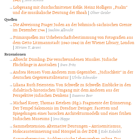
Lobgesang mit durchschnittener Kehle. Heinz Holligers „Psalm“
und die musikalische Deutung der Shoah
|
Oliver Geisler
Quellen
Die Abweisung Prager Juden an der böhmisch-sächsischen Grenze
im Dezember 1744
|
Joachim Albrecht
Primärquellen zur Urheberschaftsbestimmung von Fotografien aus
dem Getto Litzmannstadt (1940-1944) in der Wiener Library, London
|
Miriam Y. Arani
Rezensionen
Albrecht Dümling: Die verschwundenen Musiker. Jüdische
Flüchtlinge in Australien
|
Sven Fritz
Andrea Heuser: Vom Anderen zum Gegenüber. „Jüdischkeit“ in der
deutschen Gegenwartsliteratur
|
Ulrike Schneider
Liliana Ruth Feierstein: Von Schwelle zu Schwelle: Einblicke in den
didaktisch-historischen Umgang mit dem Anderen aus der
Perspektive jüdischen Denkens
|
Susanne Beer
Michael Korey, Thomas Ketelsen (Hg.): Fragmente der Erinnerung.
Der Tempel Salomonis im Dresdner Zwinger. Facetten und
Spiegelungen eines barocken Architekturmodells und eines frühen
Jüdischen Museums
|
Jens Hoppe
Sammelrezension: Alternative Deutungen – Antisemitismus,
Holocausterinnerung und Hörspiel in der DDR
|
Kobi Kabalek
Sammelrezension: Aschkenasische Lebenswelten online. Das