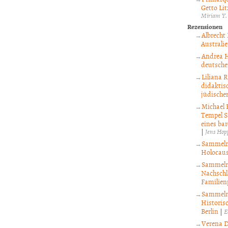
Getto Li
Miriam Y.
Rezensionen
Albrecht
Australi
Andrea H
deutsche
Liliana R
didaktis
jüdische
Michael 
Tempel S
eines ba
|
Jens Hop
Sammelre
Holocaus
Sammelre
Nachschl
Familien
Sammelre
Historis
Berlin
|
E
Verena D