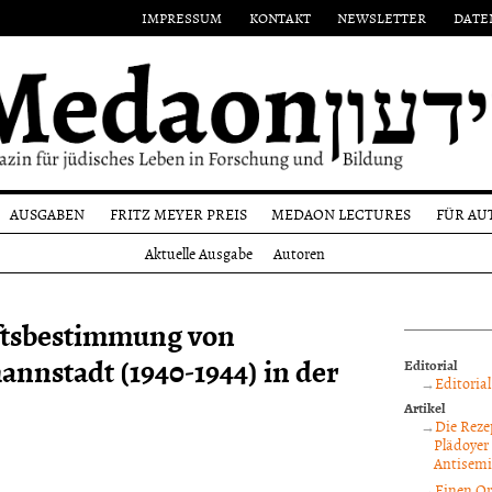
IMPRESSUM
KONTAKT
NEWSLETTER
DATE
AUSGABEN
FRITZ MEYER PREIS
MEDAON LECTURES
FÜR AU
Aktuelle
Namensgeber
Einr
Aktuelle Ausgabe
Autoren
Ausgabe
on
Preisträger
Form
Alle
n
Ausgaben
Reda
ftsbestimmung von
und
Autoren
annstadt (1940-1944) in der
Editorial
Copy
Editoria
Artikel
Die Reze
Plädoyer
Antisem
Einen Or