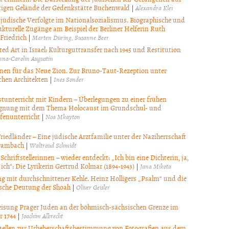
igen Gelände der Gedenkstätte Buchenwald
|
Alexandra Klei
r jüdische Verfolgte im Nationalsozialismus. Biographische und
ukturelle Zugänge am Beispiel der Berliner Helferin Ruth
Friedrich
|
Marten Düring
Susanne Beer
ted Art in Israel: Kulturguttransfer nach 1945 und Restitution
nna-Carolin Augustin
nen für das Neue Zion. Zur Bruno-Taut-Rezeption unter
chen Architekten
|
Ines Sonder
tunterricht mit Kindern – Überlegungen zu einer frühen
gnung mit dem Thema Holocaust im Grundschul- und
fenunterricht
|
Noa Mkayton
Friedländer – Eine jüdische Arztfamilie unter der Naziherrschaft
Brambach
|
Waltraud Schmidt
Schriftstellerinnen – wieder entdeckt: „Ich bin eine Dichterin, ja,
ich“: Die Lyrikerin Gertrud Kolmar (1894-1943)
|
Jana Mikota
g mit durchschnittener Kehle. Heinz Holligers „Psalm“ und die
sche Deutung der Shoah
|
Oliver Geisler
isung Prager Juden an der böhmisch-sächsischen Grenze im
 1744
|
Joachim Albrecht
ellen zur Urheberschaftsbestimmung von Fotografien aus dem