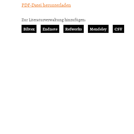
PDF-Datei herunterladen
Zur Literaturverwaltung hinzufügen:
Bibtex
Endnote
Refworks
Mendeley
CSV