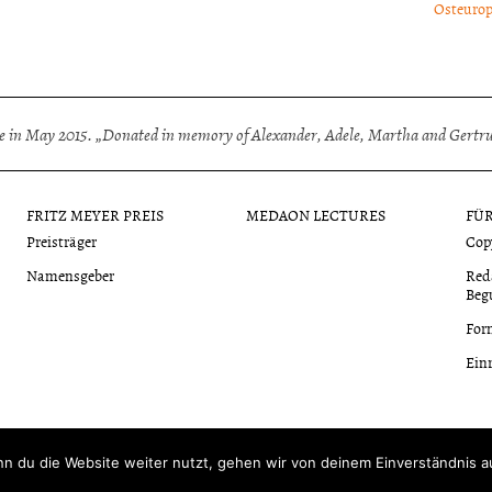
Osteurop
 in May 2015. „Donated in memory of Alexander, Adele, Martha and Gertrud
FRITZ MEYER PREIS
MEDAON LECTURES
FÜ
Preisträger
Cop
Namensgeber
Red
Beg
For
Ein
n du die Website weiter nutzt, gehen wir von deinem Einverständnis a