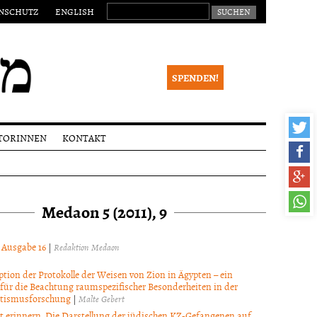
SUCHEN NACH:
NSCHUTZ
ENGLISH
SPENDEN!
TORINNEN
KONTAKT
eichungen
Impressum
alia
Newsletter
Medaon 5 (2011), 9
ktionsverfahren
 Begutachtung
right
l Ausgabe 16
|
Redaktion Medaon
ption der Protokolle der Weisen von Zion in Ägypten – ein
 für die Beachtung raumspezifischer Besonderheiten in der
itismusforschung
|
Malte Gebert
t erinnern. Die Darstellung der jüdischen KZ-Gefangenen auf