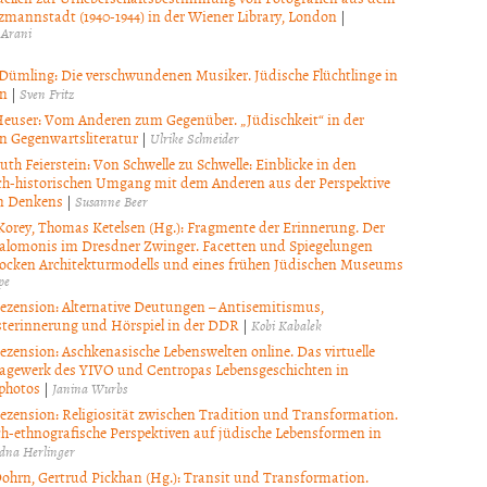
tzmannstadt (1940-1944) in der Wiener Library, London
|
 Arani
 Dümling: Die verschwundenen Musiker. Jüdische Flüchtlinge in
en
|
Sven Fritz
euser: Vom Anderen zum Gegenüber. „Jüdischkeit“ in der
n Gegenwartsliteratur
|
Ulrike Schneider
uth Feierstein: Von Schwelle zu Schwelle: Einblicke in den
ch-historischen Umgang mit dem Anderen aus der Perspektive
n Denkens
|
Susanne Beer
Korey, Thomas Ketelsen (Hg.): Fragmente der Erinnerung. Der
alomonis im Dresdner Zwinger. Facetten und Spiegelungen
rocken Architekturmodells und eines frühen Jüdischen Museums
pe
zension: Alternative Deutungen – Antisemitismus,
terinnerung und Hörspiel in der DDR
|
Kobi Kabalek
zension: Aschkenasische Lebenswelten online. Das virtuelle
agewerk des YIVO und Centropas Lebensgeschichten in
photos
|
Janina Wurbs
zension: Religiosität zwischen Tradition und Transformation.
ch-ethnografische Perspektiven auf jüdische Lebensformen in
dna Herlinger
ohrn, Gertrud Pickhan (Hg.): Transit und Transformation.