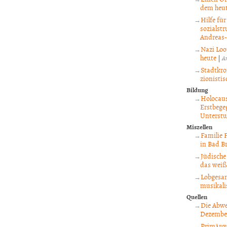
dem heut
Hilfe fü
sozialstr
Andreas-
Nazi Loo
heute
|
A
Stadtkro
zionistis
Bildung
Holocaus
Erstbege
Unterstu
Miszellen
Familie 
in Bad 
Jüdische 
das weiß 
Lobgesan
musikali
Quellen
Die Abwe
Dezember
Primärqu