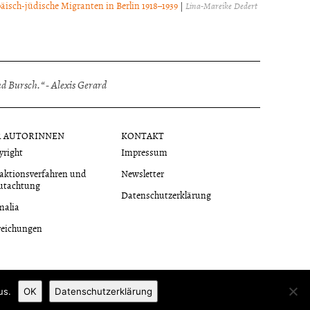
äisch-jüdische Migranten in Berlin 1918–1939
|
Lina-Mareike Dedert
 Bursch.“ - Alexis Gerard
R AUTORINNEN
KONTAKT
yright
Impressum
aktionsverfahren und
Newsletter
utachtung
Datenschutzerklärung
malia
reichungen
us.
OK
Datenschutzerklärung