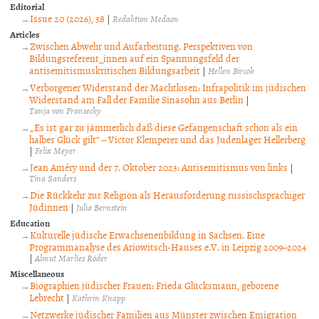
Editorial
Issue 20 (2026), 38
|
Redaktion Medaon
Articles
Zwischen Abwehr und Aufarbeitung. Perspektiven von
Bildungsreferent_innen auf ein Spannungsfeld der
antisemitismuskritischen Bildungsarbeit
|
Hellen Bircok
Verborgener Widerstand der Machtlosen: Infrapolitik im jüdischen
Widerstand am Fall der Familie Sinasohn aus Berlin
|
Tanja von Fransecky
„Es ist gar zu jämmerlich daß diese Gefangenschaft schon als ein
halbes Glück gilt“ – Victor Klemperer und das Judenlager Hellerberg
|
Felix Meyer
Jean Améry und der 7. Oktober 2023: Antisemitismus von links
|
Tina Sanders
Die Rückkehr zur Religion als Herausforderung russischsprachiger
Jüdinnen
|
Julia Bernstein
Education
Kulturelle jüdische Erwachsenenbildung in Sachsen. Eine
Programmanalyse des Ariowitsch-Hauses e.V. in Leipzig 2009–2024
|
Almut Marlies Röder
Miscellaneous
Biographien jüdischer Frauen: Frieda Glücksmann, geborene
Lebrecht
|
Kathrin Knapp
Netzwerke jüdischer Familien aus Münster zwischen Emigration