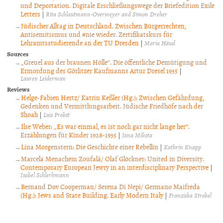
und Deportation. Digitale Erschließungswege der Briefedition Exile
Letters
|
Rita Schlautmann-Overmeyer and Simon Dreher
Jüdischer Alltag in Deutschland. Zwischen Bürgerrechten,
Antisemitismus und #nie wieder. Zertifikatskurs für
Lehramtsstudierende an der TU Dresden
|
Maria Häusl
Sources
„Greuel aus der braunen Hölle“. Die öffentliche Demütigung und
Ermordung des Görlitzer Kaufmanns Artur Dresel 1935
|
Lauren Leiderman
Reviews
Helge-Fabien Hertz/ Katrin Keßler (Hg.): Zwischen Gefährdung,
Gedenken und Vermittlungsarbeit. Jüdische Friedhöfe nach der
Shoah
|
Luis Probst
Ilse Weber: „Es war einmal, es ist noch gar nicht lange her“.
Erzählungen für Kinder 1928-1935
|
Jana Mikota
Lina Morgenstern: Die Geschichte einer Rebellin
|
Kathrin Knapp
Marcela Menachem Zoufalá/ Olaf Glöckner: United in Diversity.
Contemporary European Jewry in an interdisciplinary Perspective
|
Isabel Schlerkmann
Bernand Dov Cooperman/ Serena Di Nepi/ Germano Maifreda
(Hg.): Jews and State Building. Early Modern Italy
|
Franziska Strobel