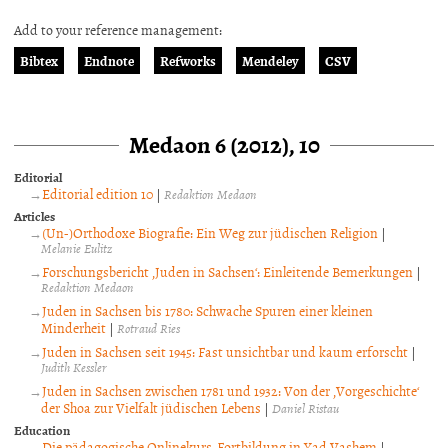
Add to your reference management:
Bibtex
Endnote
Refworks
Mendeley
CSV
Medaon 6 (2012), 10
Editorial
Editorial edition 10
|
Redaktion Medaon
Articles
(Un-)Orthodoxe Biografie: Ein Weg zur jüdischen Religion
|
Melanie Eulitz
Forschungsbericht ‚Juden in Sachsen‘: Einleitende Bemerkungen
|
Redaktion Medaon
Juden in Sachsen bis 1780: Schwache Spuren einer kleinen
Minderheit
|
Rotraud Ries
Juden in Sachsen seit 1945: Fast unsichtbar und kaum erforscht
|
Judith Kessler
Juden in Sachsen zwischen 1781 und 1932: Von der ‚Vorgeschichte‘
der Shoa zur Vielfalt jüdischen Lebens
|
Daniel Ristau
Education
Die pädagogische Onlinekurs-Fortbildung in Yad Vashem
|