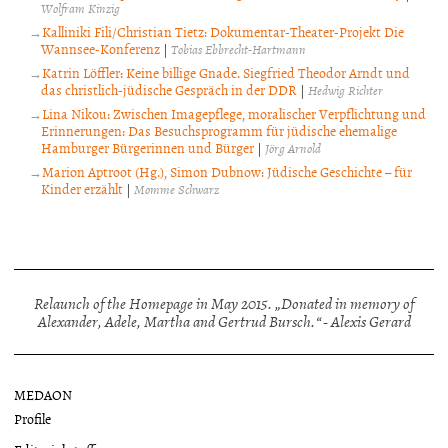
Wolfram Kinzig
Kalliniki Fili/Christian Tietz: Dokumentar-Theater-Projekt Die
Wannsee-Konferenz
|
Tobias Ebbrecht-Hartmann
Katrin Löffler: Keine billige Gnade. Siegfried Theodor Arndt und
das christlich-jüdische Gespräch in der DDR
|
Hedwig Richter
Lina Nikou: Zwischen Imagepflege, moralischer Verpflichtung und
Erinnerungen: Das Besuchsprogramm für jüdische ehemalige
Hamburger Bürgerinnen und Bürger
|
Jörg Arnold
Marion Aptroot (Hg.), Simon Dubnow: Jüdische Geschichte – für
Kinder erzählt
|
Momme Schwarz
Relaunch of the Homepage in May 2015. „Donated in memory of
Alexander, Adele, Martha and Gertrud Bursch.“ - Alexis Gerard
MEDAON
Profile