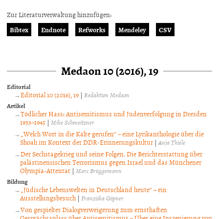
Zur Literaturverwaltung hinzufügen:
Bibtex
Endnote
Refworks
Mendeley
CSV
Medaon 10 (2016), 19
Editorial
Editorial 10 (2016), 19
|
Redaktion Medaon
Artikel
Tödlicher Hass: Antisemitismus und Judenverfolgung in Dresden
1933–1945
|
Mike Schmeitzner
„Welch Wort in die Kälte gerufen“ – eine Lyrikanthologie über die
Shoah im Kontext der DDR-Erinnerungskultur
|
Anja Thiele
Der Sechstagekrieg und seine Folgen. Die Berichterstattung über
palästinensischen Terrorismus gegen Israel und das Münchener
Olympia-Attentat
|
Marc Brüggemann
Bildung
„Jüdische Lebenswelten in Deutschland heute“ – ein
Ausstellungsbesuch
|
Franziska Göpner
Von gespielter Dialogverweigerung zum ernsthaften
Gesprächsanlass über Antisemitismus – Über eine Inszenierung von