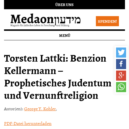
ÜBER UNS
SPENDEN!
MENÜ
Torsten Lattki: Benzion
Kellermann –
Prophetisches Judentum
und Vernunftreligion
Autor(en):
George Y. Kohler
,
PDF-Datei herunterladen