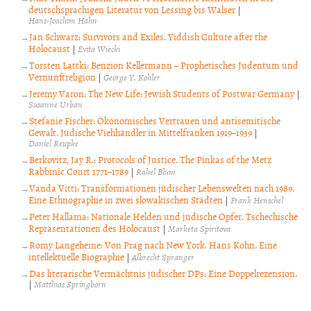
deutschsprachigen Literatur von Lessing bis Walser
|
Hans-Joachim Hahn
Jan Schwarz: Survivors and Exiles. Yiddish Culture after the
Holocaust
|
Evita Wiecki
Torsten Lattki: Benzion Kellermann – Prophetisches Judentum und
Vernunftreligion
|
George Y. Kohler
Jeremy Varon: The New Life: Jewish Students of Postwar Germany
|
Susanne Urban
Stefanie Fischer: Ökonomisches Vertrauen und antisemitische
Gewalt. Jüdische Viehhändler in Mittelfranken 1919–1939
|
Daniel Reupke
Berkovitz, Jay R.: Protocols of Justice. The Pinkas of the Metz
Rabbinic Court 1771–1789
|
Rahel Blum
Vanda Vitti: Transformationen jüdischer Lebenswelten nach 1989.
Eine Ethnographie in zwei slowakischen Städten
|
Frank Henschel
Peter Hallama: Nationale Helden und jüdische Opfer. Tschechische
Repräsentationen des Holocaust
|
Marketa Spiritova
Romy Langeheine: Von Prag nach New York. Hans Kohn. Eine
intellektuelle Biographie
|
Albrecht Spranger
Das literarische Vermächtnis jüdischer DPs: Eine Doppelrezension.
|
Matthias Springborn