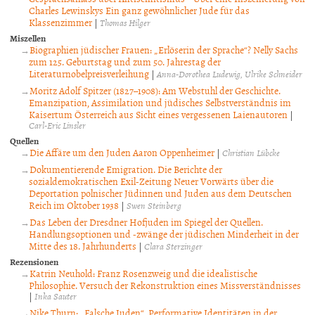
Charles Lewinskys Ein ganz gewöhnlicher Jude für das
Klassenzimmer
|
Thomas Hilger
Miszellen
Biographien jüdischer Frauen: „Erlöserin der Sprache“? Nelly Sachs
zum 125. Geburtstag und zum 50. Jahrestag der
Literaturnobelpreisverleihung
|
Anna-Dorothea Ludewig
Ulrike Schneider
Moritz Adolf Spitzer (1827–1908): Am Webstuhl der Geschichte.
Emanzipation, Assimilation und jüdisches Selbstverständnis im
Kaisertum Österreich aus Sicht eines vergessenen Laienautoren
|
Carl-Eric Linsler
Quellen
Die Affäre um den Juden Aaron Oppenheimer
|
Christian Lübcke
Dokumentierende Emigration. Die Berichte der
sozialdemokratischen Exil-Zeitung Neuer Vorwärts über die
Deportation polnischer Jüdinnen und Juden aus dem Deutschen
Reich im Oktober 1938
|
Swen Steinberg
Das Leben der Dresdner Hofjuden im Spiegel der Quellen.
Handlungsoptionen und -zwänge der jüdischen Minderheit in der
Mitte des 18. Jahrhunderts
|
Clara Sterzinger
Rezensionen
Katrin Neuhold: Franz Rosenzweig und die idealistische
Philosophie. Versuch der Rekonstruktion eines Missverständnisses
|
Inka Sauter
Nike Thurn: „Falsche Juden“. Performative Identitäten in der