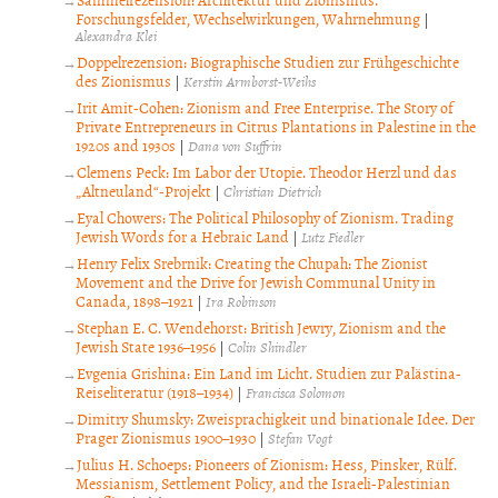
Forschungsfelder, Wechselwirkungen, Wahrnehmung
|
Alexandra Klei
Doppelrezension: Biographische Studien zur Frühgeschichte
des Zionismus
|
Kerstin Armborst-Weihs
Irit Amit-Cohen: Zionism and Free Enterprise. The Story of
Private Entrepreneurs in Citrus Plantations in Palestine in the
1920s and 1930s
|
Dana von Suffrin
Clemens Peck: Im Labor der Utopie. Theodor Herzl und das
„Altneuland“-Projekt
|
Christian Dietrich
Eyal Chowers: The Political Philosophy of Zionism. Trading
Jewish Words for a Hebraic Land
|
Lutz Fiedler
Henry Felix Srebrnik: Creating the Chupah: The Zionist
Movement and the Drive for Jewish Communal Unity in
Canada, 1898–1921
|
Ira Robinson
Stephan E. C. Wendehorst: British Jewry, Zionism and the
Jewish State 1936–1956
|
Colin Shindler
Evgenia Grishina: Ein Land im Licht. Studien zur Palästina-
Reiseliteratur (1918–1934)
|
Francisca Solomon
Dimitry Shumsky: Zweisprachigkeit und binationale Idee. Der
Prager Zionismus 1900–1930
|
Stefan Vogt
Julius H. Schoeps: Pioneers of Zionism: Hess, Pinsker, Rülf.
Messianism, Settlement Policy, and the Israeli-Palestinian