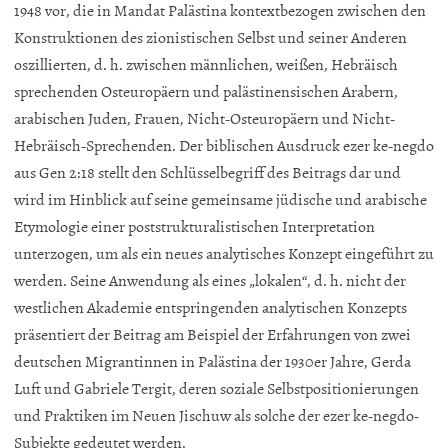
1948 vor, die in Mandat Palästina kontextbezogen zwischen den
Konstruktionen des zionistischen Selbst und seiner Anderen
oszillierten, d. h. zwischen männlichen, weißen, Hebräisch
sprechenden Osteuropäern und palästinensischen Arabern,
arabischen Juden, Frauen, Nicht-Osteuropäern und Nicht-
Hebräisch-Sprechenden. Der biblischen Ausdruck ezer ke-negdo
aus Gen 2:18 stellt den Schlüsselbegriff des Beitrags dar und
wird im Hinblick auf seine gemeinsame jüdische und arabische
Etymologie einer poststrukturalistischen Interpretation
unterzogen, um als ein neues analytisches Konzept eingeführt zu
werden. Seine Anwendung als eines „lokalen“, d. h. nicht der
westlichen Akademie entspringenden analytischen Konzepts
präsentiert der Beitrag am Beispiel der Erfahrungen von zwei
deutschen Migrantinnen in Palästina der 1930er Jahre, Gerda
Luft und Gabriele Tergit, deren soziale Selbstpositionierungen
und Praktiken im Neuen Jischuw als solche der ezer ke-negdo-
Subjekte gedeutet werden.