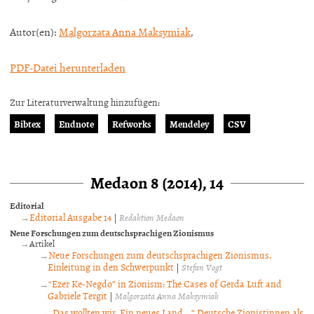
Autor(en):
Malgorzata Anna Maksymiak
,
PDF-Datei herunterladen
Zur Literaturverwaltung hinzufügen:
Bibtex
Endnote
Refworks
Mendeley
CSV
Medaon 8 (2014), 14
Editorial
Editorial Ausgabe 14
|
Redaktion Medaon
Neue Forschungen zum deutschsprachigen Zionismus
Artikel
Neue Forschungen zum deutschsprachigen Zionismus.
Einleitung in den Schwerpunkt
|
Stefan Vogt
“Ezer Ke-Negdo” in Zionism: The Cases of Gerda Luft and
Gabriele Tergit
|
Malgorzata Anna Maksymiak
„Das wollten wir. Ein neues Land …“ Deutsche Zionistinnen als