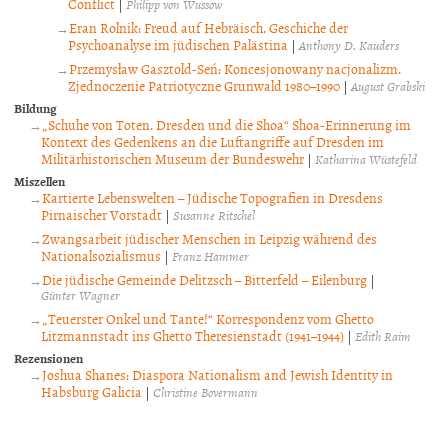
Conflict
|
Philipp von Wussow
Eran Rolnik: Freud auf Hebräisch. Geschiche der
Psychoanalyse im jüdischen Palästina
|
Anthony D. Kauders
Przemysław Gasztold-Seń: Koncesjonowany nacjonalizm.
Zjednoczenie Patriotyczne Grunwald 1980–1990
|
August Grabski
Bildung
„Schuhe von Toten. Dresden und die Shoa“ Shoa-Erinnerung im
Kontext des Gedenkens an die Luftangriffe auf Dresden im
Militärhistorischen Museum der Bundeswehr
|
Katharina Wüstefeld
Miszellen
Kartierte Lebenswelten – Jüdische Topografien in Dresdens
Pirnaischer Vorstadt
|
Susanne Ritschel
Zwangsarbeit jüdischer Menschen in Leipzig während des
Nationalsozialismus
|
Franz Hammer
Die jüdische Gemeinde Delitzsch – Bitterfeld – Eilenburg
|
Günter Wagner
„Teuerster Onkel und Tante!“ Korrespondenz vom Ghetto
Litzmannstadt ins Ghetto Theresienstadt (1941–1944)
|
Edith Raim
Rezensionen
Joshua Shanes: Diaspora Nationalism and Jewish Identity in
Habsburg Galicia
|
Christine Bovermann