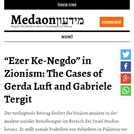
ÜBER UNS
SPENDEN!
MENÜ
“Ezer Ke-Negdo” in
Zionism: The Cases of
Gerda Luft and Gabriele
Tergit
Der vorliegende Beitrag fordert die binären Ansätze in der
Analyse sozialer Beziehungen im Bereich der Israel Studies
heraus. Er stellt soziale Praktiken von Subjekten in Palästina vor