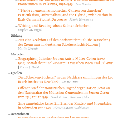
Pionierinnen in Palästina, 1897–1933
|
Ines Sonder
“[B]eide zu einem harmonischen Ganzen verschmolzen”:
Particularism, Universalism, and the Hybrid Jewish Nation in
Early German Zionist Discourse
|
Manja Herrmann
Writing, and Reading, about Salman Schocken
|
Stephen M. Poppel
Bildung
Nur eine Reaktion auf den Antisemitismus? Die Darstellung
des Zionismus in deutschen Schulgeschichtsbüchern
|
Martin Liepach
Miszellen
Biographien jüdischer Frauen: Anitta Müller-Cohen (1890–
1962). Sozialarbeit und Zionismus zwischen Wien und Tel Aviv
|
Dieter J. Hecht
Quellen
Die „Schocken-Bücherei“ in den Nachlasssammlungen des Leo
Baeck Institutes New York
|
Renate Evers
Offener Brief der zionistischen Jugendorganisation Betar an
den Nationalrat der Jüdischen Gemeinden im Fernen Osten
vom 25. Januar 1939
|
Frank Grüner
Susanne Hohler
Eine unmögliche Reise. Ein Brief der Kinder- und Jugendalija
in Schweden von 1940
|
Clemens Maier-Wolthausen
Rezensionen
Sammelrezension: Architektur und Zionismus.