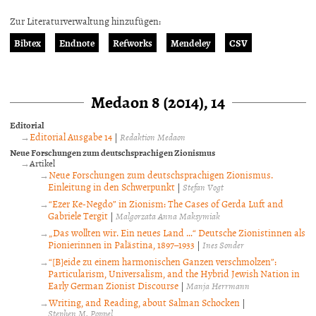
Zur Literaturverwaltung hinzufügen:
Bibtex
Endnote
Refworks
Mendeley
CSV
Medaon 8 (2014), 14
Editorial
Editorial Ausgabe 14
|
Redaktion Medaon
Neue Forschungen zum deutschsprachigen Zionismus
Artikel
Neue Forschungen zum deutschsprachigen Zionismus.
Einleitung in den Schwerpunkt
|
Stefan Vogt
“Ezer Ke-Negdo” in Zionism: The Cases of Gerda Luft and
Gabriele Tergit
|
Malgorzata Anna Maksymiak
„Das wollten wir. Ein neues Land …“ Deutsche Zionistinnen als
Pionierinnen in Palästina, 1897–1933
|
Ines Sonder
“[B]eide zu einem harmonischen Ganzen verschmolzen”:
Particularism, Universalism, and the Hybrid Jewish Nation in
Early German Zionist Discourse
|
Manja Herrmann
Writing, and Reading, about Salman Schocken
|
Stephen M. Poppel