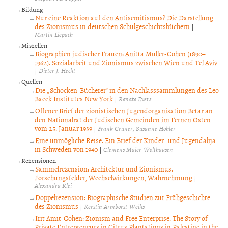
Bildung
Nur eine Reaktion auf den Antisemitismus? Die Darstellung
des Zionismus in deutschen Schulgeschichtsbüchern
|
Martin Liepach
Miszellen
Biographien jüdischer Frauen: Anitta Müller-Cohen (1890–
1962). Sozialarbeit und Zionismus zwischen Wien und Tel Aviv
|
Dieter J. Hecht
Quellen
Die „Schocken-Bücherei“ in den Nachlasssammlungen des Leo
Baeck Institutes New York
|
Renate Evers
Offener Brief der zionistischen Jugendorganisation Betar an
den Nationalrat der Jüdischen Gemeinden im Fernen Osten
vom 25. Januar 1939
|
Frank Grüner
Susanne Hohler
Eine unmögliche Reise. Ein Brief der Kinder- und Jugendalija
in Schweden von 1940
|
Clemens Maier-Wolthausen
Rezensionen
Sammelrezension: Architektur und Zionismus.
Forschungsfelder, Wechselwirkungen, Wahrnehmung
|
Alexandra Klei
Doppelrezension: Biographische Studien zur Frühgeschichte
des Zionismus
|
Kerstin Armborst-Weihs
Irit Amit-Cohen: Zionism and Free Enterprise. The Story of
Private Entrepreneurs in Citrus Plantations in Palestine in the