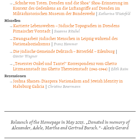
„Schuhe von Toten. Dresden und die Shoa“ Shoa-Erinnerung im
Kontext des Gedenkens an die Luftangriffe auf Dresden im
Militärhistorischen Museum der Bundeswehr
|
Katharina Wüstefeld
Miszellen
Kartierte Lebenswelten – Jüdische Topografien in Dresdens
Pirnaischer Vorstadt
|
Susanne Ritschel
Zwangsarbeit jüdischer Menschen in Leipzig während des
Nationalsozialismus
|
Franz Hammer
Die jüdische Gemeinde Delitzsch – Bitterfeld – Eilenburg
|
Günter Wagner
„Teuerster Onkel und Tante!“ Korrespondenz vom Ghetto
Litzmannstadt ins Ghetto Theresienstadt (1941–1944)
|
Edith Raim
Rezensionen
Joshua Shanes: Diaspora Nationalism and Jewish Identity in
Habsburg Galicia
|
Christine Bovermann
Relaunch of the Homepage in May 2015. „Donated in memory of
Alexander, Adele, Martha and Gertrud Bursch.“ - Alexis Gerard