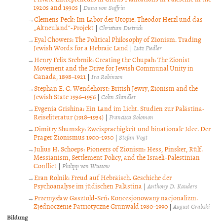
1920s and 1930s
|
Dana von Suffrin
Clemens Peck: Im Labor der Utopie. Theodor Herzl und das
„Altneuland“-Projekt
|
Christian Dietrich
Eyal Chowers: The Political Philosophy of Zionism. Trading
Jewish Words for a Hebraic Land
|
Lutz Fiedler
Henry Felix Srebrnik: Creating the Chupah: The Zionist
Movement and the Drive for Jewish Communal Unity in
Canada, 1898–1921
|
Ira Robinson
Stephan E. C. Wendehorst: British Jewry, Zionism and the
Jewish State 1936–1956
|
Colin Shindler
Evgenia Grishina: Ein Land im Licht. Studien zur Palästina-
Reiseliteratur (1918–1934)
|
Francisca Solomon
Dimitry Shumsky: Zweisprachigkeit und binationale Idee. Der
Prager Zionismus 1900–1930
|
Stefan Vogt
Julius H. Schoeps: Pioneers of Zionism: Hess, Pinsker, Rülf.
Messianism, Settlement Policy, and the Israeli-Palestinian
Conflict
|
Philipp von Wussow
Eran Rolnik: Freud auf Hebräisch. Geschiche der
Psychoanalyse im jüdischen Palästina
|
Anthony D. Kauders
Przemysław Gasztold-Seń: Koncesjonowany nacjonalizm.
Zjednoczenie Patriotyczne Grunwald 1980–1990
|
August Grabski
Bildung